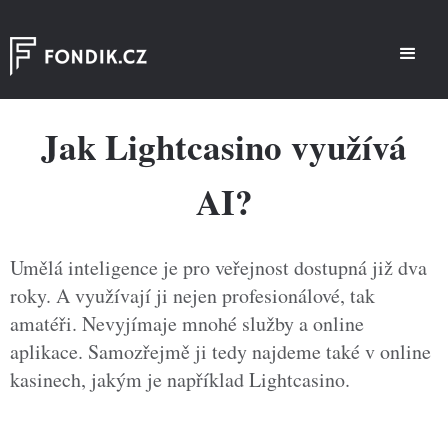
Jak Lightcasino využívá
AI?
Umělá inteligence je pro veřejnost dostupná již dva
roky. A využívají ji nejen profesionálové, tak
amatéři. Nevyjímaje mnohé služby a online
aplikace. Samozřejmě ji tedy najdeme také v online
kasinech, jakým je například Lightcasino.