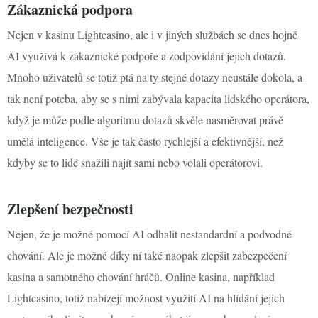
Zákaznická podpora
Nejen v kasinu Lightcasino, ale i v jiných službách se dnes hojně
AI využívá k zákaznické podpoře a zodpovídání jejich dotazů.
Mnoho uživatelů se totiž ptá na ty stejné dotazy neustále dokola, a
tak není poteba, aby se s nimi zabývala kapacita lidského operátora,
když je může podle algoritmu dotazů skvěle nasměrovat právě
umělá inteligence. Vše je tak často rychlejší a efektivnější, než
kdyby se to lidé snažili najít sami nebo volali operátorovi.
Zlepšení bezpečnosti
Nejen, že je možné pomocí AI odhalit nestandardní a podvodné
chování. Ale je možné díky ní také naopak zlepšit zabezpečení
kasina a samotného chování hráčů. Online kasina, například
Lightcasino, totiž nabízejí možnost využití AI na hlídání jejich