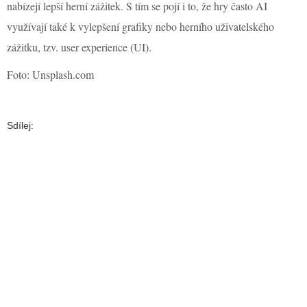
nabízejí lepší herní zážitek. S tím se pojí i to, že hry často AI
využívají také k vylepšení grafiky nebo herního uživatelského
zážitku, tzv. user experience (UI).
Foto: Unsplash.com
Sdílej: