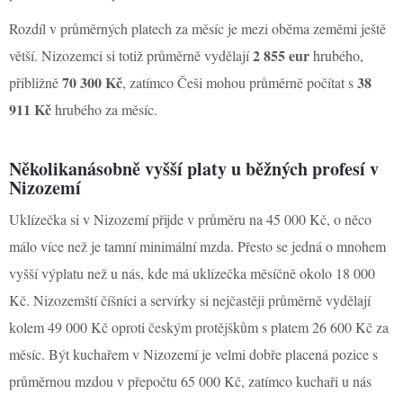
Rozdíl v průměrných platech za měsíc je mezi oběma zeměmi ještě
2 855 eur
větší. Nizozemci si totiž průměrně vydělají
hrubého,
70 300 Kč
38
přibližně
, zatímco Češi mohou průměrně počítat s
911 Kč
hrubého za měsíc.
Několikanásobně vyšší platy u běžných profesí v
Nizozemí
Uklízečka si v Nizozemí přijde v průměru na 45 000 Kč, o něco
málo více než je tamní minimální mzda. Přesto se jedná o mnohem
vyšší výplatu než u nás, kde má uklízečka měsíčně okolo 18 000
Kč. Nizozemští číšníci a servírky si nejčastěji průměrně vydělají
kolem 49 000 Kč oproti českým protějškům s platem 26 600 Kč za
měsíc. Být kuchařem v Nizozemí je velmi dobře placená pozice s
průměrnou mzdou v přepočtu 65 000 Kč, zatímco kuchaři u nás