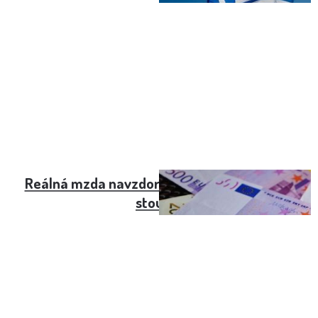
Reálná mzda navzdory inflaci na Slovensku
stoupla