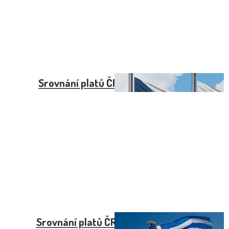
Srovnání platů ČR vs. Katar (2021)
Srovnání platů ČR vs. Řecko (2022)