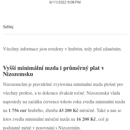
6/11/2022 9:08 PM
Sdílej:
Všechny informace jsou uvedeny v hrubém, tedy před zdaněním.
Vyšší minimální mzda i průměrný plat v
Nizozemsku
Nizozemcům je pravidelně zvyšována minimální mzda plošně pro
všechny profese, a to dokonce dvakrát ročně. Nizozemská vláda
naposledy na začátku července tohoto roku zvedla minimální mzdu
1 756 eur
43 200 Kč
na
hrubého, zhruba
měsíčně. Také u nás se
16 200 Kč
letos zvedla minimální měsíční mzda na
, což je
podstatně méně v porovnání s Nizozemím.