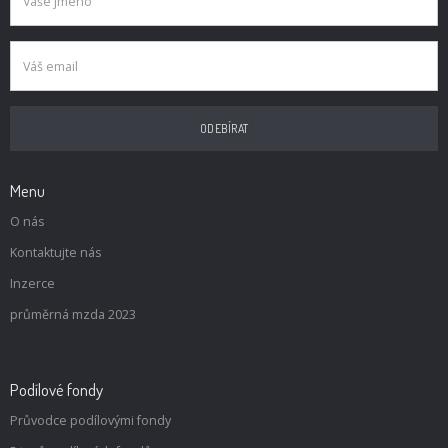
Menu
O nás
Kontaktujte nás
Inzerce
průměrná mzda 2023
Podílové fondy
Průvodce podílovými fondy