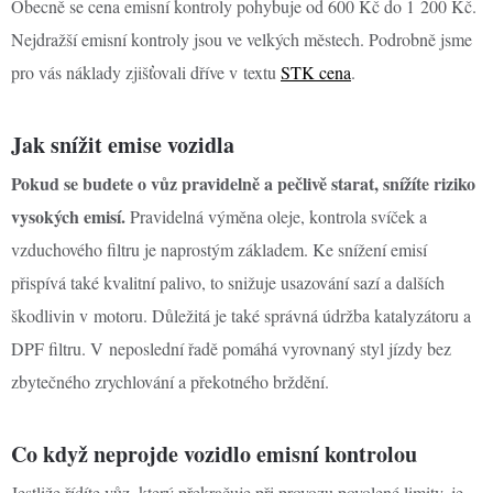
Obecně se cena emisní kontroly pohybuje od 600 Kč do 1 200 Kč.
Nejdražší emisní kontroly jsou ve velkých městech. Podrobně jsme
pro vás náklady zjišťovali dříve v textu
STK cena
.
Jak snížit emise vozidla
Pokud se budete o vůz pravidelně a pečlivě starat, snížíte riziko
vysokých emisí.
Pravidelná výměna oleje, kontrola svíček a
vzduchového filtru je naprostým základem. Ke snížení emisí
přispívá také kvalitní palivo, to snižuje usazování sazí a dalších
škodlivin v motoru. Důležitá je také správná údržba katalyzátoru a
DPF filtru. V neposlední řadě pomáhá vyrovnaný styl jízdy bez
zbytečného zrychlování a překotného brždění.
Co když neprojde vozidlo emisní kontrolou
Jestliže řídíte vůz, který překračuje při provozu povolené limity, je