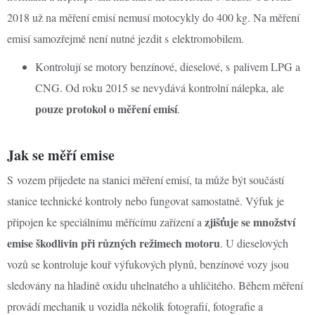
2018 už na měření emisí nemusí motocykly do 400 kg. Na měření
emisí samozřejmě není nutné jezdit s elektromobilem.
Kontrolují se motory benzínové, dieselové, s palivem LPG a
CNG. Od roku 2015 se nevydává kontrolní nálepka, ale
pouze protokol o měření emisí
.
Jak se měří emise
S vozem přijedete na stanici měření emisí, ta může být součástí
stanice technické kontroly nebo fungovat samostatně. Výfuk je
zjišťuje se množství
připojen ke speciálnímu měřícímu zařízení a
emise škodlivin při různých režimech motoru
. U dieselových
vozů se kontroluje kouř výfukových plynů, benzínové vozy jsou
sledovány na hladině oxidu uhelnatého a uhličitého. Během měření
provádí mechanik u vozidla několik fotografií, fotografie a