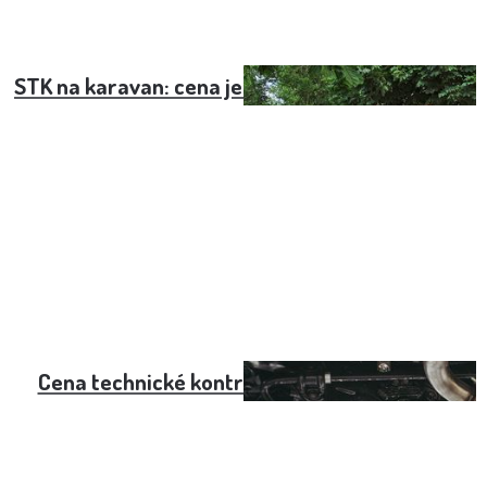
STK na karavan: cena je nízká, příprava náročná
Cena technické kontroly (STK) v roce 2025