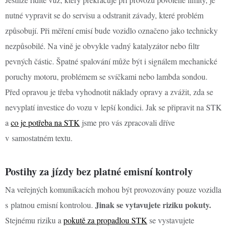
nutné vypravit se do servisu a odstranit závady, které problém
způsobují. Při měření emisí bude vozidlo označeno jako technicky
nezpůsobilé. Na vině je obvykle vadný katalyzátor nebo filtr
pevných částic. Špatné spalování může být i signálem mechanické
poruchy motoru, problémem se svíčkami nebo lambda sondou.
Před opravou je třeba vyhodnotit náklady opravy a zvážit, zda se
nevyplatí investice do vozu v lepší kondici. Jak se připravit na STK
a
co je potřeba na STK
jsme pro vás zpracovali dříve
v samostatném textu.
Postihy za jízdy bez platné emisní kontroly
Na veřejných komunikacích mohou být provozovány pouze vozidla
Jinak se vytavujete riziku pokuty.
s platnou emisní kontrolou.
Stejnému riziku a
pokutě za propadlou STK
se vystavujete