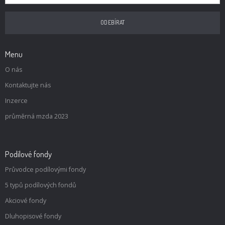
Menu
O nás
Kontaktujte nás
Inzerce
průměrná mzda 2023
Podílové fondy
Průvodce podílovými fondy
5 typů podílových fondů
Akciové fondy
Dluhopisové fondy