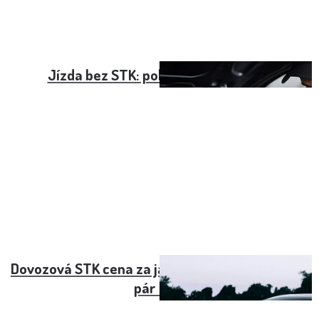
Jízda bez STK: pokuty, body a rizika
Dovozová STK cena za japonce či ameriku je jen
pár tisíc