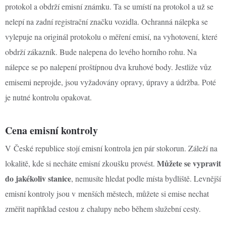
protokol a obdrží emisní známku. Ta se umístí na protokol a už se
nelepí na zadní registrační značku vozidla. Ochranná nálepka se
vylepuje na originál protokolu o měření emisí, na vyhotovení, které
obdrží zákazník. Bude nalepena do levého horního rohu. Na
nálepce se po nalepení proštípnou dva kruhové body. Jestliže vůz
emisemi neprojde, jsou vyžadovány opravy, úpravy a údržba. Poté
je nutné kontrolu opakovat.
Cena emisní kontroly
V České republice stojí emisní kontrola jen pár stokorun. Záleží na
Můžete se vypravit
lokalitě, kde si necháte emisní zkoušku provést.
do jakékoliv stanice
, nemusíte hledat podle místa bydliště. Levnější
emisní kontroly jsou v menších městech, můžete si emise nechat
změřit například cestou z chalupy nebo během služební cesty.