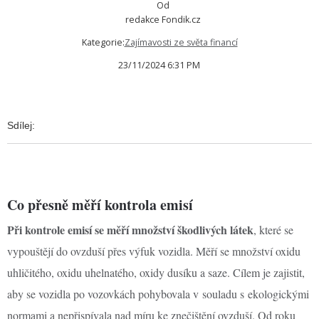
Od
redakce Fondik.cz
Kategorie:
Zajímavosti ze světa financí
23/11/2024 6:31 PM
Sdílej:
Co přesně měří kontrola emisí
Při kontrole emisí se měří množství škodlivých látek
, které se
vypouštějí do ovzduší přes výfuk vozidla. Měří se množství oxidu
uhličitého, oxidu uhelnatého, oxidy dusíku a saze. Cílem je zajistit,
aby se vozidla po vozovkách pohybovala v souladu s ekologickými
normami a nepřispívala nad míru ke znečištění ovzduší. Od roku