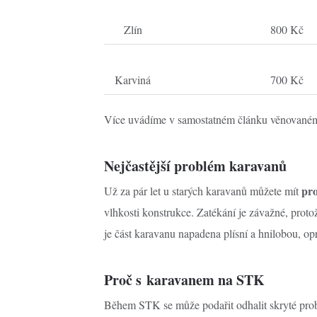
Zlín
800 Kč
Karviná
700 Kč
Více uvádíme v samostatném článku věnovan
Nejčastější problém karavanů
pro
Už za pár let u starých karavanů můžete mít
vlhkosti konstrukce. Zatékání je závažné, prot
je část karavanu napadena plísní a hnilobou, opr
Proč s karavanem na STK
Během STK se může podařit odhalit skryté pro