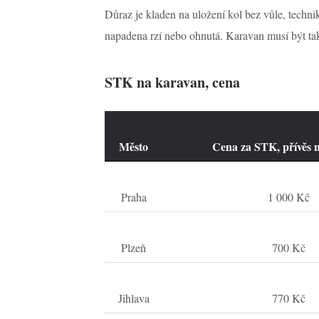
Důraz je kladen na uložení kol bez vůle, techni
napadena rzí nebo ohnutá. Karavan musí být ta
STK na karavan, cena
Město
Cena za STK, přívě
Praha
1 000 K
Plzeň
700 Kč
Jihlava
770 Kč