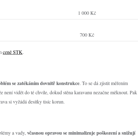
1 000 Kč
700 Kč
ém
ceně STK
.
blém se zatékáním dovnitř konstrukce
. To se dá zjistit měřením
ože není vidět do té chvíle, dokud stěna karavanu nezačne měknout. Pak
ava si vyžádá desítky tisíc korun.
včasnou opravou se minimalizuje poškození a snižují
blémy a vady,