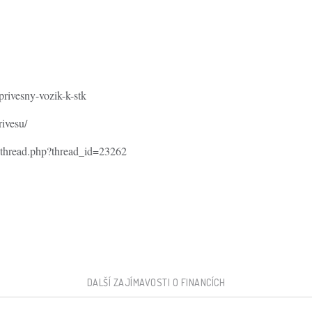
privesny-vozik-k-stk
rivesu/
wthread.php?thread_id=23262
DALŠÍ ZAJÍMAVOSTI O FINANCÍCH