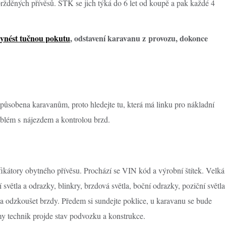
žděných přívěsů. STK se jich týká do 6 let od koupě a pak každé 4
ynést tučnou pokutu
, odstavení karavanu z provozu, dokonce
působena karavanům, proto hledejte tu, která má linku pro nákladní
oblém s nájezdem a kontrolou brzd.
ifikátory obytného přívěsu. Prochází se VIN kód a výrobní štítek. Velká
 světla a odrazky, blinkry, brzdová světla, boční odrazky, poziční světla
 a odzkoušet brzdy. Předem si sundejte poklice, u karavanu se bude
my technik projde stav podvozku a konstrukce.