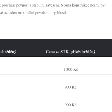
k prochází pevnost a stabilitu zavěšení. Nosná konstrukce nesmí být
ké označen maximální povolenou rychlostí.
s nebržděný
Cena za STK, přívěs bržděný
č
1 300 Kč
900 Kč
900 Kč