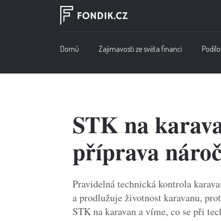
Domů
Zajímavosti ze světa financí
Podílo
STK na karavan
příprava náro
Pravidelná technická kontrola karav
a prodlužuje životnost karavanu, pro
STK na karavan a víme, co se při tec