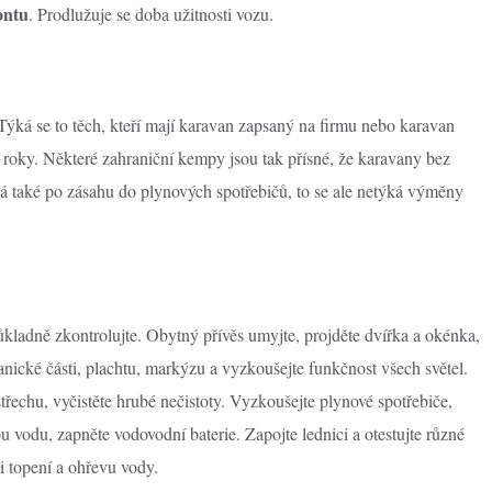
ontu
. Prodlužuje se doba užitnosti vozu.
Týká se to těch, kteří mají karavan zapsaný na firmu nebo karavan
 roky. Některé zahraniční kempy jsou tak přísné, že karavany bez
á také po zásahu do plynových spotřebičů, to se ale netýká výměny
kladně zkontrolujte. Obytný přívěs umyjte, projděte dvířka a okénka,
nické části, plachtu, markýzu a vyzkoušejte funkčnost všech světel.
řechu, vyčistěte hrubé nečistoty. Vyzkoušejte plynové spotřebiče,
u vodu, zapněte vodovodní baterie. Zapojte lednici a otestujte různé
i topení a ohřevu vody.