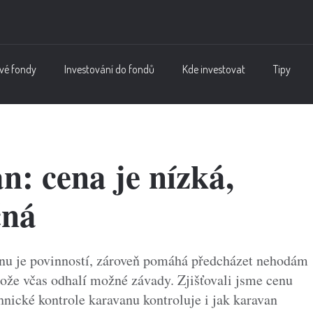
vé fondy
Investování do fondů
Kde investovat
Tipy
: cena je nízká,
čná
anu je povinností, zároveň pomáhá předcházet nehodám
tože včas odhalí možné závady. Zjišťovali jsme cenu
hnické kontrole karavanu kontroluje i jak karavan