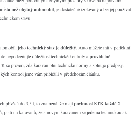
ale také mezi pohodlnými obytnými prostory se dvěma nápravami.
 místa než obytný automobil
, je dostatečně izolovaný a lze jej používat
technickém stavu.
technický stav je důležitý
automobil, jeho
. Auto můžete mít v perfektní
pravidelně
to nepodceňujte důležitost technické kontroly a
K se prověří, zda karavan plní technické normy a splňuje předpisy.
kých kontrol jsme vám přiblížili v předchozím článku.
povinnost STK každé 2
h přívěsů do 3,5 t, to znamená, že mají
ů, platí i u karavanů, že s novým karavanem se jede na technickou až