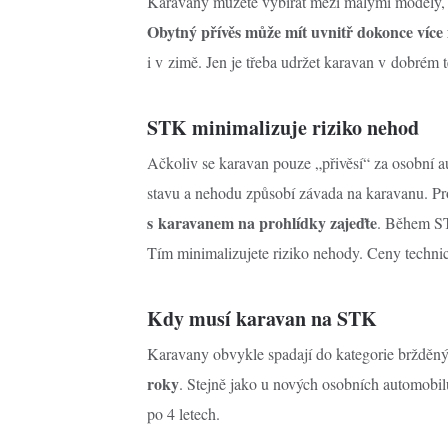
Karavany můžete vybírat mezi malými modely, 
Obytný přívěs může mít uvnitř dokonce více
i v zimě. Jen je třeba udržet karavan v dobrém 
STK minimalizuje riziko nehod
Ačkoliv se karavan pouze „přivěsí“ za osobní 
stavu a nehodu způsobí závada na karavanu. Pro
s karavanem na prohlídky zajeďte
. Během ST
Tím minimalizujete riziko nehody. Ceny technic
Kdy musí karavan na STK
Karavany obvykle spadají do kategorie bržděnýc
roky
. Stejně jako u nových osobních automobil
po 4 letech.