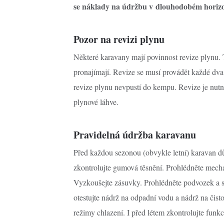
se náklady na údržbu v dlouhodobém horiz
Pozor na revizi plynu
Některé karavany mají povinnost revize plynu. 
pronajímají. Revize se musí provádět každé dva
revize plynu nevpustí do kempu. Revize je nutn
plynové láhve.
Pravidelná údržba karavanu
Před každou sezonou (obvykle letní) karavan dů
zkontrolujte gumová těsnění. Prohlédněte mecha
Vyzkoušejte zásuvky. Prohlédněte podvozek a st
otestujte nádrž na odpadní vodu a nádrž na čisto
režimy chlazení. I před létem zkontrolujte funkc