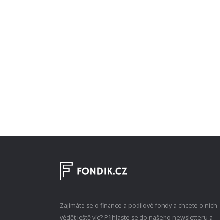
Zajímáte se o finance a podílové fondy a chcete o nich
vědět ještě víc? Přihlaste se do našeho newsletteru a