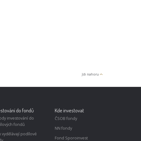
Jdi nahoru
estování do fondů
Kde investovat
ody investování do
ČSOB fondy
ílových fondů
NN fondy
k vydělávají podílové
Fond Sporoinvest
dy