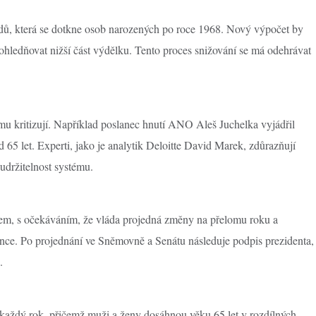
dů, která se dotkne osob narozených po roce 1968. Nový výpočet by
hledňovat nižší část výdělku. Tento proces snižování se má odehrávat
rmu kritizují. Například poslanec hnutí ANO Aleš Juchelka vyjádřil
5 let. Experti, jako je analytik Deloitte David Marek, zdůrazňují
držitelnost systému.
esem, s očekáváním, že vláda projedná změny na přelomu roku a
ence. Po projednání ve Sněmovně a Senátu následuje podpis prezidenta,
.
každý rok, přičemž muži a ženy dosáhnou věku 65 let v rozdílných