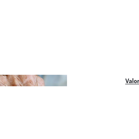
až 15 let předem
Valo