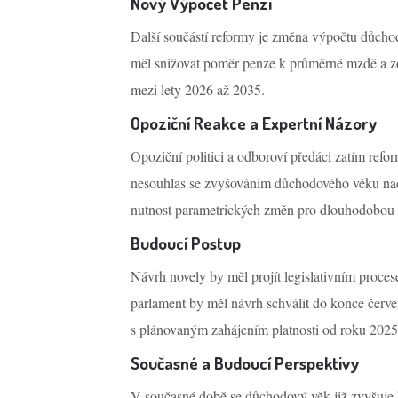
Nový Výpočet Penzí
Další součástí reformy je změna výpočtu důcho
měl snižovat poměr penze k průměrné mzdě a zo
mezi lety 2026 až 2035.
Opoziční Reakce a Expertní Názory
Opoziční politici a odboroví předáci zatím refo
nesouhlas se zvyšováním důchodového věku nad 6
nutnost parametrických změn pro dlouhodobou u
Budoucí Postup
Návrh novely by měl projít legislativním proc
parlament by měl návrh schválit do konce červ
s plánovaným zahájením platnosti od roku 2025
Současné a Budoucí Perspektivy
V současné době se důchodový věk již zvyšuje 