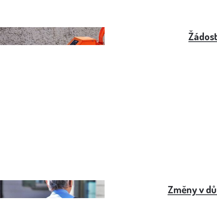
o důchodce
Žádost
 - IN 50 Důchodce
Změny v dů