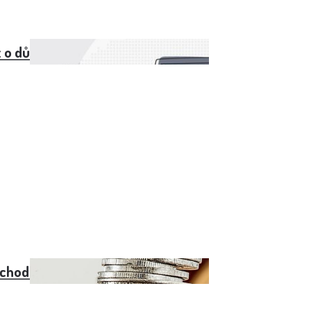
 o důchod online
chodech od září 2023