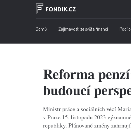
Domů
Zajímavosti ze světa financí
Podílo
Reforma penzí
budoucí persp
Ministr práce a sociálních věcí Mar
v Praze 15. listopadu 2023 významn
republiky. Plánované změny zahrnuj