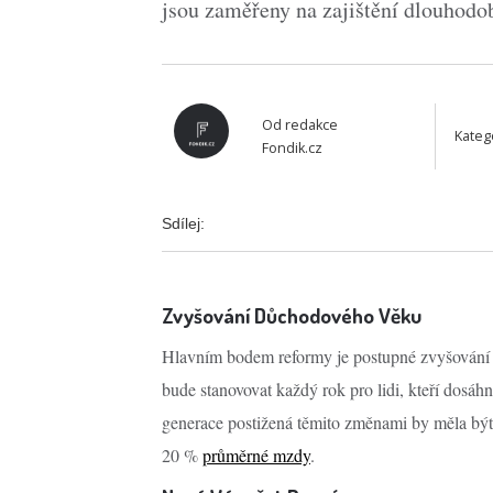
jsou zaměřeny na zajištění dlouhodob
Od
redakce
Kateg
Fondik.cz
Sdílej:
Zvyšování Důchodového Věku
Hlavním bodem reformy je postupné zvyšován
bude stanovovat každý rok pro lidi, kteří dosáh
generace postižená těmito změnami by měla být
20 %
průměrné mzdy
.