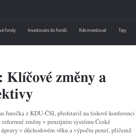
vé fondy
Investování do fondů
Kde investovat
Tipy
: Klíčové změny a
ektivy
ian Jurečka z KDU-ČSL představil na tiskové konferenci
é reformní změny v penzijním systému České
í úpravy v důchodovém věku a výpočtu penzí, přičemž