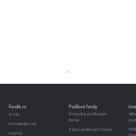
Fondik.cz
Podílové fondy
Inv
Průvodce podílovými
Výh
O nás
fondy
pod
Kontaktujte nás
Koli
5 typů podílových fondů
Inzerce
fon