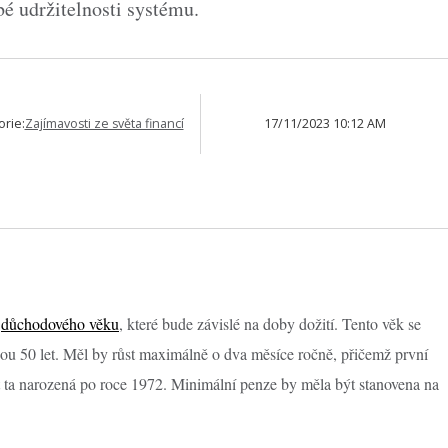
é udržitelnosti systému.
orie:
Zajímavosti ze světa financí
17/11/2023 10:12 AM
í
důchodového věku
, které bude závislé na doby dožití. Tento věk se
nou 50 let. Měl by růst maximálně o dva měsíce ročně, přičemž první
 ta narozená po roce 1972. Minimální penze by měla být stanovena na