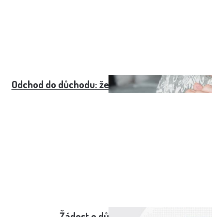
Odchod do důchodu: ženy - přehledná tabulka
Žádost o důchod online