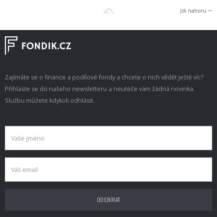
Jdi nahoru
Zajímáte se o finance a podílové fondy a chcete o nich vědět ještě víc?
Přihlaste se do našeho newsletteru a neuteče vám žádná novinka.
Službu můžete kdykoli odhlásit.