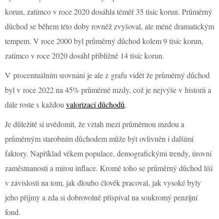
korun, zatímco v roce 2020 dosáhla téměř 35 tisíc korun. Průměrný
důchod se během této doby rovněž zvyšoval, ale méně dramatickým
tempem. V roce 2000 byl průměrný důchod kolem 9 tisíc korun,
zatímco v roce 2020 dosáhl přibližně 14 tisíc korun.
V procentuálním srovnání je ale z grafu vidět že průměrný důchod
byl v roce 2022 na 45% průměrné mzdy, což je nejvýše v historii a
dále roste s každou
valorizací důchodů
.
Je důležité si uvědomit, že vztah mezi průměrnou mzdou a
průměrným starobním důchodem může být ovlivněn i dalšími
faktory. Například věkem populace, demografickými trendy, úrovní
zaměstnanosti a mírou inflace. Kromě toho se průměrný důchod liší
v závislosti na tom, jak dlouho člověk pracoval, jak vysoké byly
jeho příjmy a zda si dobrovolně přispíval na soukromý penzijní
fond.