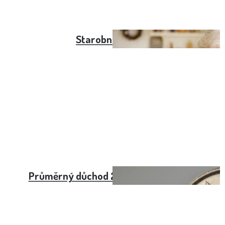
Starobní důchod
Průměrný důchod 2021 - aktuální čísla