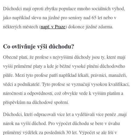
Důchodci mají oproti zbytku populace mnoho sociálních výhod,
jako například slevu na jízdné pro seniory nad 65 let nebo v
některých městech (
např. v Praze
) dokonce jízdné zdarma.
Co ovlivňuje výši důchodu?
Obecně platí, že profese s nejvyššími důchody jsou ty, které mají
vyšší průměrné platy a kde je běžné vysoké plnění důchodového
pilíře. Mezi tyto profese patří například lékaři, právníci, manažeři,
vědci a podnikatelé. Tyto profese se vyznačují vysokou kvalifikací,
náročností a odpovědností, což obvykle vede k vyšším platům a
příspěvkům na důchodové spoření.
Důchodci, kteří odpracovali více let a vydělávali více peněz ,mají
nárok na vyšší důchod. Pro výpočet důchodu se bere v úvahu
průměrný výdělek za posledních 30 let. Výpočet se ale liší v