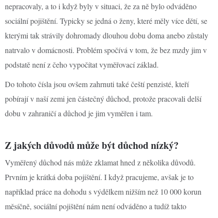
nepracovaly, a to i když byly v situaci, že za ně bylo odváděno
sociální pojištění. Typicky se jedná o ženy, které měly více dětí, se
kterými tak strávily dohromady dlouhou dobu doma anebo zůstaly
natrvalo v domácnosti. Problém spočívá v tom, že bez mzdy jim v
podstatě není z čeho vypočítat vyměřovací základ.
Do tohoto čísla jsou ovšem zahrnuti také čeští penzisté, kteří
pobírají v naší zemi jen částečný důchod, protože pracovali delší
dobu v zahraničí a důchod je jim vyměřen i tam.
Z jakých důvodů může být důchod nízký?
Vyměřený důchod nás může zklamat hned z několika důvodů.
Prvním je krátká doba pojištění. I když pracujeme, avšak je to
například práce na dohodu s výdělkem nižším než 10 000 korun
měsíčně, sociální pojištění nám není odváděno a tudíž takto