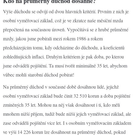
Kdo na průměrný důchod dosáhne?
Výše důchodu se odvíjí od dvou hlavních kritérií. Prvním z nich je
osobní vyměřovací základ, což je ve zkratce naše měsíční mzda
přepočtená na současnou úroveň. Vypočítává se z hrubé průměrné
mzdy, jakou jsme pobírali mezi rokem 1986 a rokem
předcházejícím tomu, kdy odcházíme do důchodu, a koeficientů
zohledňujících inflaci. Druhým kritériem je pak doba, po kterou
jsme odváděli pojištění. Ta musí tvořit minimálně 35 let, abychom
vůbec mohli starobní důchod pobírat!
Na průměrný důchod v současné době dosáhnou lidé, jejichž
osobní vyměřovací základ bude činit 32 510 korun a doba pojištění
zmíněných 35 let. Mohou na něj však dosáhnout i ti, kdo měli
mnohem nižší příjem, tudíž bude nižší jejich vyměřovací základ, ale
zase odváděli pojištění více let. I s osobním vyměřovacím základem
ve výši 14 226 korun lze dosáhnout na průměrný důchod, pokud