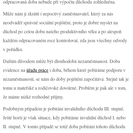
odpracovaná doba nebude při výpočtu důchodu zohledněna.
Může nám ji zkrátit i nepoctivý zaměstnavatel, který za nás
neodváděl správně sociální pojištění, proto je dobré myslet na
důchod po celou dobu našeho produktivního věku a po alespoň
každém odpracovaném roce kontrolovat, zda jsou všechny odvody
v pořádku.
Dalším důvodem může být dlouhodobá nezaměstnanost. Doba
evidence na
úřadu práce
i doba, během které pobíráme podporu v
nezaměstnanosti, se nám do doby pojištění započítává. Stejně tak je
tomu u mateřské a rodičovské dovolené. Problém je pak ale v tom,
že máme nízké rozhodné příjmy.
Podobným případem je pobírání invalidního důchodu III. stupně.
Ještě horší je však situace, kdy pobíráme invalidní důchod I. nebo
II. stupně. V tomto případě se totiž doba pobírání tohoto důchodu