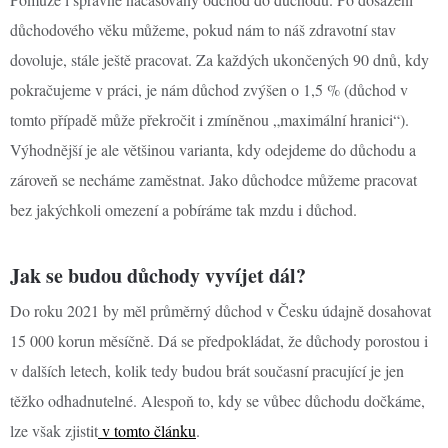
důchodového věku můžeme, pokud nám to náš zdravotní stav
dovoluje, stále ještě pracovat. Za každých ukončených 90 dnů, kdy
pokračujeme v práci, je nám důchod zvýšen o 1,5 % (důchod v
tomto případě může překročit i zmíněnou „maximální hranici“).
Výhodnější je ale většinou varianta, kdy odejdeme do důchodu a
zároveň se necháme zaměstnat. Jako důchodce můžeme pracovat
bez jakýchkoli omezení a pobíráme tak mzdu i důchod.
Jak se budou důchody vyvíjet dál?
Do roku 2021 by měl průměrný důchod v Česku údajně dosahovat
15 000 korun měsíčně. Dá se předpokládat, že důchody porostou i
v dalších letech, kolik tedy budou brát současní pracující je jen
těžko odhadnutelné. Alespoň to, kdy se vůbec důchodu dočkáme,
lze však zjistit
v tomto článku
.