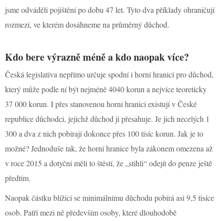
jsme odváděli pojištění po dobu 47 let. Tyto dva příklady ohraničují
rozmezí, ve kterém dosáhneme na průměrný důchod.
Kdo bere výrazně méně a kdo naopak více?
Česká legislativa nepřímo určuje spodní i horní hranici pro důchod,
který může podle ní být nejméně 4040 korun a nejvíce teoreticky
37 000 korun. I přes stanovenou horní hranici existují v České
republice důchodci, jejichž důchod ji přesahuje. Je jich necelých 1
300 a dva z nich pobírají dokonce přes 100 tisíc korun. Jak je to
možné? Jednoduše tak, že horní hranice byla zákonem omezena až
v roce 2015 a dotyční měli to štěstí, že „stihli“ odejít do penze ještě
předtím.
Naopak částku blížící se minimálnímu důchodu pobírá asi 9,5 tisíce
osob. Patří mezi ně především osoby, které dlouhodobě