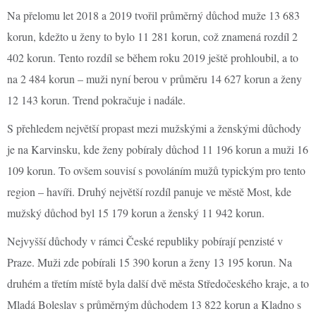
Na přelomu let 2018 a 2019 tvořil průměrný důchod muže 13 683
korun, kdežto u ženy to bylo 11 281 korun, což znamená rozdíl 2
402 korun. Tento rozdíl se během roku 2019 ještě prohloubil, a to
na 2 484 korun – muži nyní berou v průměru 14 627 korun a ženy
12 143 korun. Trend pokračuje i nadále.
S přehledem největší propast mezi mužskými a ženskými důchody
je na Karvinsku, kde ženy pobíraly důchod 11 196 korun a muži 16
109 korun. To ovšem souvisí s povoláním mužů typickým pro tento
region – havíři. Druhý největší rozdíl panuje ve městě Most, kde
mužský důchod byl 15 179 korun a ženský 11 942 korun.
Nejvyšší důchody v rámci České republiky pobírají penzisté v
Praze. Muži zde pobírali 15 390 korun a ženy 13 195 korun. Na
druhém a třetím místě byla další dvě města Středočeského kraje, a to
Mladá Boleslav s průměrným důchodem 13 822 korun a Kladno s