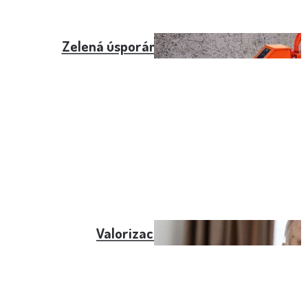
Zelená úsporám pro důchodce
Valorizace zpomalí