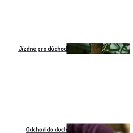
Jízdné pro důchodce nad 70 let Brno
Odchod do důchodu v 55 letech