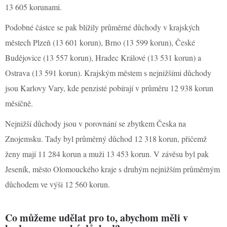
13 605 korunami.
Podobné částce se pak blížily průměrné důchody v krajských
městech Plzeň (13 601 korun), Brno (13 599 korun), České
Budějovice (13 557 korun), Hradec Králové (13 531 korun) a
Ostrava (13 591 korun). Krajským městem s nejnižšími důchody
jsou Karlovy Vary, kde penzisté pobírají v průměru 12 938 korun
měsíčně.
Nejnižší důchody jsou v porovnání se zbytkem Česka na
Znojemsku. Tady byl průměrný důchod 12 318 korun, přičemž
ženy mají 11 284 korun a muži 13 453 korun. V závěsu byl pak
Jeseník, město Olomouckého kraje s druhým nejnižším průměrným
důchodem ve výši 12 560 korun.
Co můžeme udělat pro to, abychom měli v