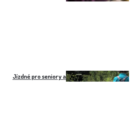
Jízdné pro seniory a důchodce nad 70 let