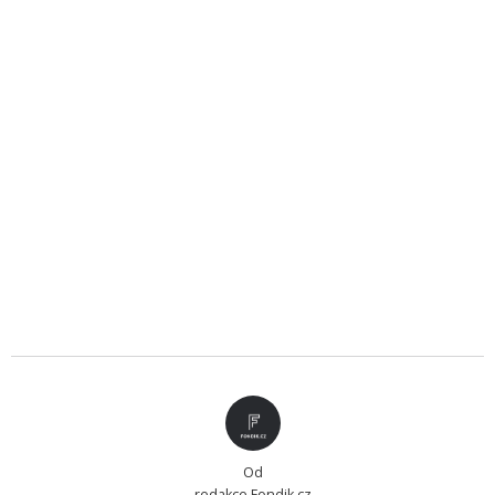
Od
redakce Fondik.cz