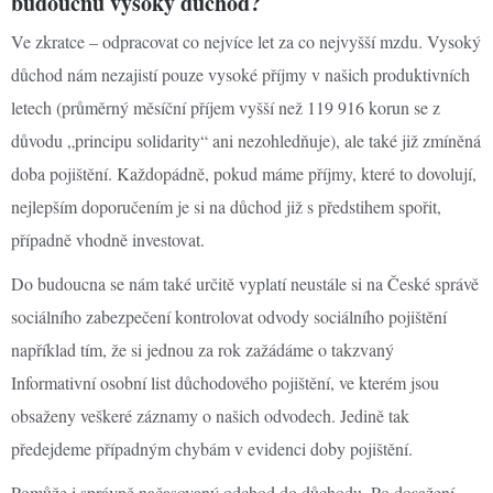
budoucnu vysoký důchod?
Ve zkratce – odpracovat co nejvíce let za co nejvyšší mzdu. Vysoký
důchod nám nezajistí pouze vysoké příjmy v našich produktivních
letech (průměrný měsíční příjem vyšší než 119 916 korun se z
důvodu „principu solidarity“ ani nezohledňuje), ale také již zmíněná
doba pojištění. Každopádně, pokud máme příjmy, které to dovolují,
nejlepším doporučením je si na důchod již s předstihem spořit,
případně vhodně investovat.
Do budoucna se nám také určitě vyplatí neustále si na České správě
sociálního zabezpečení kontrolovat odvody sociálního pojištění
například tím, že si jednou za rok zažádáme o takzvaný
Informativní osobní list důchodového pojištění, ve kterém jsou
obsaženy veškeré záznamy o našich odvodech. Jedině tak
předejdeme případným chybám v evidenci doby pojištění.
Pomůže i správně načasovaný odchod do důchodu. Po dosažení