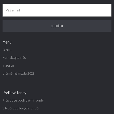
Menu
O nás
Kontaktujte nás
Inzerce
průměrná mzda 2023
Podílové fondy
Průvodce podílovými fondy
5 typů podílových fondů