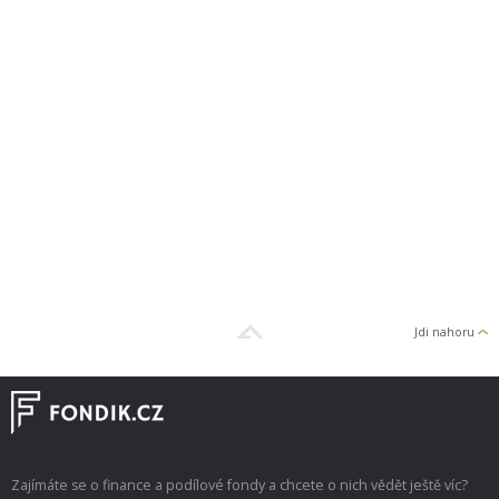
Jdi nahoru
Zajímáte se o finance a podílové fondy a chcete o nich vědět ještě víc?