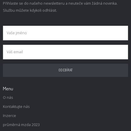
Přihlaste se do našeho newsletteru a neuteče vám žádná novinka.
Službu můžete kdykoli odhlásit.
Menu
O nás
Kontaktujte nás
Inzerce
průměrná mzda 2023