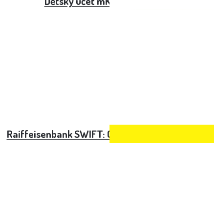
Dětský účet mKonto od mBank
Raiffeisenbank SWIFT: Co to je a jak jej používat