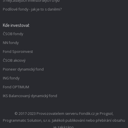
5 nejčastějších investorských chyb
Podílové fondy - jak je to s daněmi?
Kde investovat
ČSOB fondy
NN fondy
Fond Sporoinvest
ČSOB akciový
Pioneer dynamický fond
ING fondy
Fond OPTIMUM
IKS Balancovaný dynamický fond
© 2017-2023 Provozovatelem serveru Fondik.cz je Progsol,
Programmatic Solution, s.r.o. Jakékoli publikování nebo přebírání obsahu
je zakázáno.