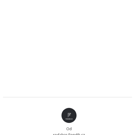
Od
redakce Fondik.cz