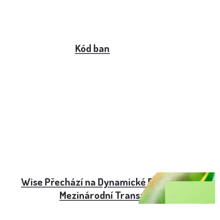
Kód banky 0600
Wise Přechází na Dynamické Poplatky za
Mezinárodní Transakce