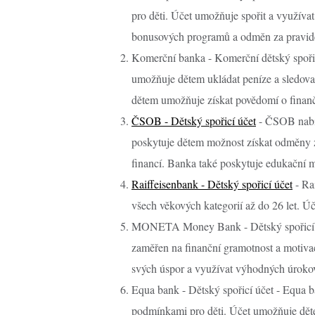
pro děti. Účet umožňuje spořit a využíva
bonusových programů a odměn za pravide
Komerční banka - Komerční dětský spořic
umožňuje dětem ukládat peníze a sledovat
dětem umožňuje získat povědomí o finanč
ČSOB - Dětský spořicí účet
- ČSOB nabíz
poskytuje dětem možnost získat odměny z
financí. Banka také poskytuje edukační m
Raiffeisenbank - Dětský spořicí účet
- Rai
všech věkových kategorií až do 26 let. Ú
MONETA Money Bank - Dětský spořicí ú
zaměřen na finanční gramotnost a motivac
svých úspor a využívat výhodných úroko
Equa bank - Dětský spořicí účet - Equa 
podmínkami pro děti. Účet umožňuje dětem