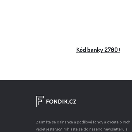
Kód banky 2700 (Uni
Zajímáte se o finance a podílové fondy a chcete o nich
vědět ještě víc? Přihlaste se do našeho newsletteru a