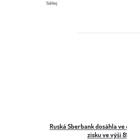
Sdílej:
Ruská Sberbank dosáhla ve druhé
zisku ve výši 89,5 m