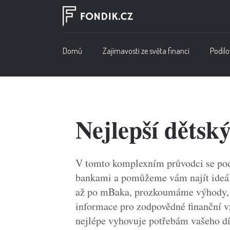
Domů
Zajímavosti ze světa financí
Podílo
Nejlepší dětský
V tomto komplexním průvodci se pod
bankami a pomůžeme vám najít ideální
až po mBaka, prozkoumáme výhody, k
informace pro zodpovědné finanční vz
nejlépe vyhovuje potřebám vašeho dít