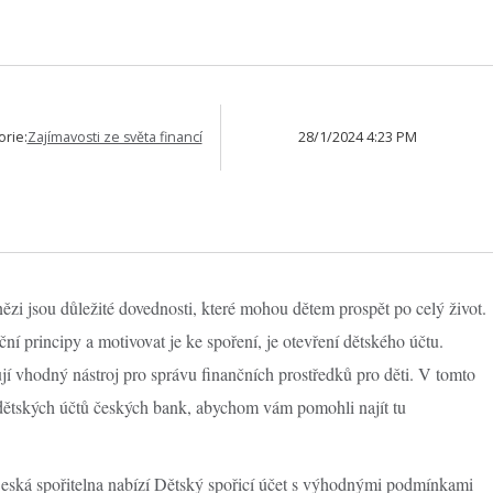
orie:
Zajímavosti ze světa financí
28/1/2024 4:23 PM
ězi jsou důležité dovednosti, které mohou dětem prospět po celý život.
í principy a motivovat je ke spoření, je otevření dětského účtu.
í vhodný nástroj pro správu finančních prostředků pro děti. V tomto
dětských účtů českých bank, abychom vám pomohli najít tu
 Česká spořitelna nabízí Dětský spořicí účet s výhodnými podmínkami