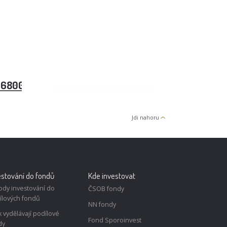
 6800 – Sberbank CZ
Jdi nahoru
estování do fondů
Kde investovat
ody investování do
ČSOB fondy
ílových fondů
NN fondy
k vydělávají podílové
Fond Sporoinvest
dy