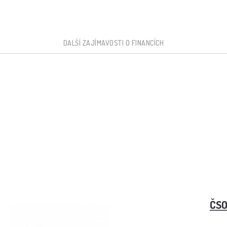
DALŠÍ ZAJÍMAVOSTI O FINANCÍCH
m čtvrtletí rekordního
ČSO
iliardy Kč