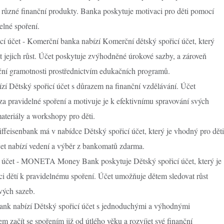
t různé finanční produkty. Banka poskytuje motivaci pro děti pomocí
lné spoření.
í účet - Komerční banka nabízí Komerční dětský spořicí účet, který
 jejich růst. Účet poskytuje zvýhodněné úrokové sazby, a zároveň
ní gramotnosti prostřednictvím edukačních programů.
í Dětský spořicí účet s důrazem na finanční vzdělávání. Účet
a pravidelné spoření a motivuje je k efektivnímu spravování svých
ateriály a workshopy pro děti.
ffeisenbank má v nabídce Dětský spořicí účet, který je vhodný pro děti
čet nabízí vedení a výběr z bankomatů zdarma.
čet - MONETA Money Bank poskytuje Dětský spořicí účet, který je
i dětí k pravidelnému spoření. Účet umožňuje dětem sledovat růst
vých sazeb.
bank nabízí Dětský spořicí účet s jednoduchými a výhodnými
 začít se spořením již od útlého věku a rozvíjet své finanční