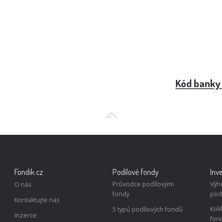
Credit Bank)
Kód banky
Fondik.cz
Podílové fondy
Inv
Průvodce podílovými
Výh
O nás
fondy
pod
Kontaktujte nás
Koli
5 typů podílových fondů
Inzerce
fon