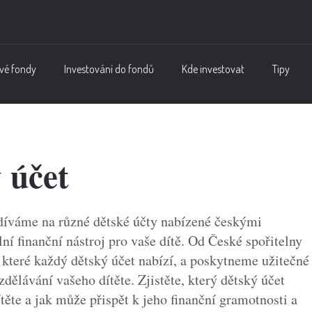
vé fondy
Investování do fondů
Kde investovat
Tipy
 účet
íváme na různé dětské účty nabízené českými
 finanční nástroj pro vaše dítě. Od České spořitelny
teré každý dětský účet nabízí, a poskytneme užitečné
dělávání vašeho dítěte. Zjistěte, který dětský účet
ěte a jak může přispět k jeho finanční gramotnosti a