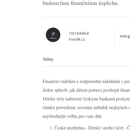
budoucímu finančnímu úspěchu.
Od
redakce
Kateg
Fondik.cz
Sdílej:
Finanční vzdělání a zodpovědné nakládání s pen
Jeden způsob, jak dětem pomoci pochopit finančn
Dětské účty nabízené českými bankami poskytuj
článku provedeme srovnání nabídek nejlepších 
nejvhodnější volbu pro vaše dítě.
Česká spořitelna - Dětský spořicí účet -