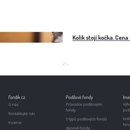
- cena
Kolik stojí kočka. Cen
Fondik.cz
Podílové fondy
Inv
Průvodce podílovými
Výh
O nás
fondy
pod
Kontaktujte nás
Koli
5 typů podílových fondů
Inzerce
fon
Akciové fondy