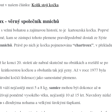
out v našem článku:
Kolik stojí kočka
.
ux - věrný společník mnichů
s velmi bohatou a zajímavou historií, to je kartouzská kočka. Poprvé
Římě, kam se zástupci tohoto plemene pravděpodobně dostali ze Sýrie
 mnichů
“chartreux”
. Právě po nich je kočka pojmenována
, v překlad
 ke konci 20. století ale nabral skutečně na obrátkách a rozšířil se po
u krátkosrstou kočkou a obohatila tak její geny. Až v roce 1977 byla
árodní kočičí federace) jako samostatné plemeno.
samice
o
ři váží nejčastěji mezi 5 a 8 kg,
mohou být dokonce až
žívají poměrně vysokého věku, nejčastěji 10 až 15 let. Navzdory nízké
lo
s dlouhýma nohama a velkými širokými tlapkami.