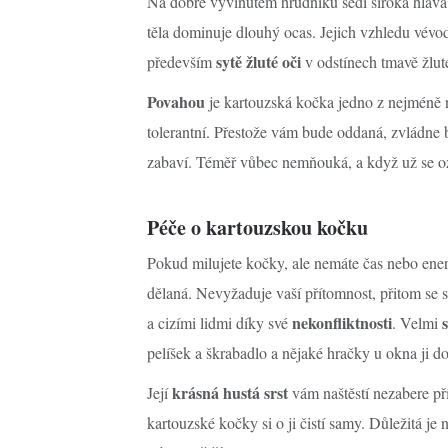
Na dobře vyvinutém hrudníku sedí široká hlav
těla dominuje dlouhý ocas. Jejich vzhledu vév
sytě žluté oči
především
v odstínech tmavě žlut
Povahou
je kartouzská kočka jedno z nejméně ná
tolerantní. Přestože vám bude oddaná, zvládne be
zabaví. Téměř vůbec nemňouká, a když už se oz
Péče o kartouzskou kočku
Pokud milujete kočky, ale nemáte čas nebo energ
dělaná. Nevyžaduje vaší přítomnost, přitom se s 
nekonfliktnosti
a cizími lidmi díky své
. Velmi
pelíšek a škrabadlo a nějaké hračky u okna ji do
krásná hustá srst
Její
vám naštěstí nezabere příl
kartouzské kočky si o ji čistí samy. Důležitá j