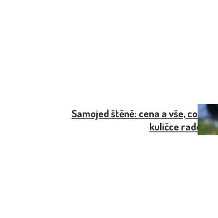
Samojed štěně: cena a vše, co pot
kuličce radosti a