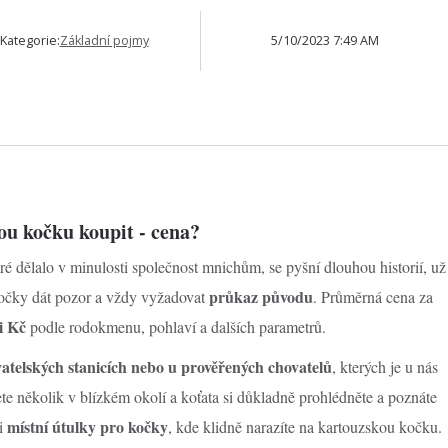
Kategorie:
Základní pojmy
5/10/2023 7:49 AM
kou kočku koupit - cena?
ré dělalo v minulosti společnost mnichům, se pyšní dlouhou historií, už
průkaz původu
 kočky dát pozor a vždy vyžadovat
. Průměrná cena za
ci Kč
podle rodokmenu, pohlaví a dalších parametrů.
vatelských stanicích nebo u prověřených chovatelů
, kterých je u nás
te několik v blízkém okolí a koťata si důkladně prohlédněte a poznáte
místní útulky pro kočky
 i
, kde klidně narazíte na kartouzskou kočku.