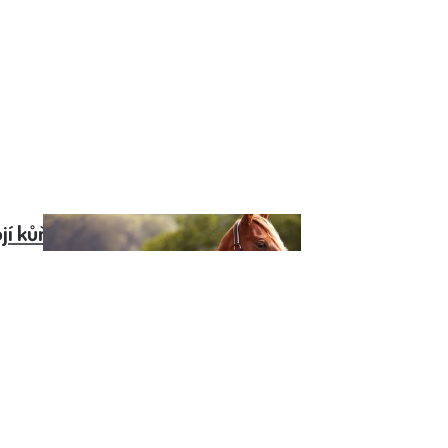
ojí kůň v roce 2025