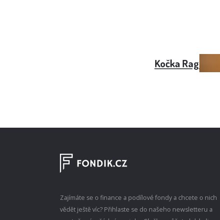
Kočka Ragdoll 
Zajímáte se o finance a podílové fondy a chcete o nich
vědět ještě víc? Přihlaste se do našeho newsletteru a