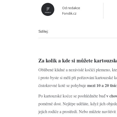
Od
redakce
Fondik.cz
Sdílej:
Za kolik a kde si můžete kartouzs
Oblíbené klidné a nezávislé kočičí plemeno, kte
i proto byste si měli při pořizování kartouzské
mezi 10 a 20 tisí
čistokrevné kotě se pohybuje
v cho
Po kartouzské kočce se poohlédněte buď
poměrně dost. Nejlépe uděláte, když jich objede
jejich rodiče a prostředí. Nebo můžete navštívit