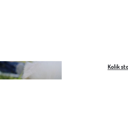
řebujete vědět o bělostné
Kolik st
 štěstí