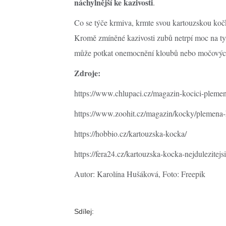
náchylnější ke kazivosti
.
Co se týče krmiva, krmte svou kartouzskou ko
Kromě zmíněné kazivosti zubů netrpí moc na ty
může potkat onemocnění kloubů nebo močových 
Zdroje:
https://www.chlupaci.cz/magazin-kocici-pleme
https://www.zoohit.cz/magazin/kocky/plemena-
https://hobbio.cz/kartouzska-kocka/
https://fera24.cz/kartouzska-kocka-nejdulezitej
Autor: Karolína Hušáková, Foto: Freepik
Sdílej: