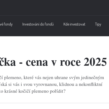
vé fondy
Investování do fondů
Kde investovat
Tipy
ka - cena v roce 2025
ičí plemeno, které vás nejen uhrane svým jedinečným
ká si vás i svou vyrovnanou, klidnou a nekonfliktní
to krásné kočičí plemeno pořídit?