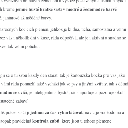
a s výrazným hranatým čenichem a vysoce postavenýma ušima, zbytku
jemné husté krátké srsti v modré a šedomodré barvě
odí kromě
é, jantarové až měděné barvy.
ročných kočičích plemen, jelikož je klidná, tichá, samostatná a velmi
z vás i několik dní v kuse, ráda odpočívá, ale je i aktivní a snadno se
ve, tak velmi potichu.
ii se o tu svou každý den starat, tak je kartouzská kočka pro vás jako
vámi ráda pomazlí, také vychází jak se psy a jinými zvířaty, tak s dětm
snadno se cvičí
, je inteligentní a bystrá, ráda aportuje a pozoruje okolí -
statečně zabaví.
jednou za čas vykartáčovat
iš práce, stačí ji
, navíc je voděodolná a
kontrola zubů
e naopak pravidelná
, které jsou u tohoto plemene