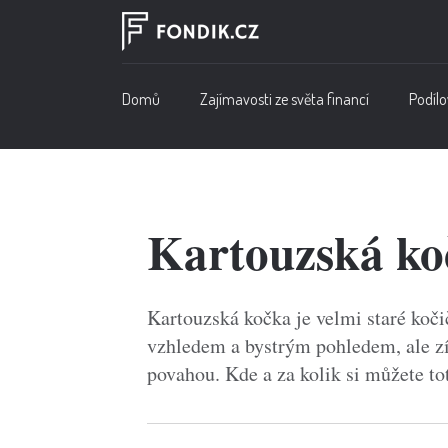
Domů
Zajímavosti ze světa financí
Podílo
Kartouzská koč
Kartouzská kočka je velmi staré koč
vzhledem a bystrým pohledem, ale zís
povahou. Kde a za kolik si můžete to