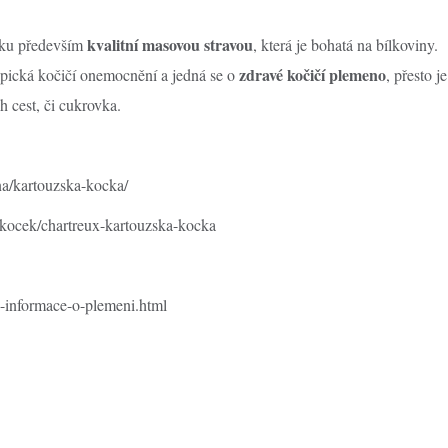
kvalitní masovou stravou
čku především
, která je bohatá na bílkoviny.
zdravé kočičí plemeno
pická kočičí onemocnění a jedná se o
, přesto je
cest, či cukrovka.
na/kartouzska-kocka/
kocek/chartreux-kartouzska-kocka
si-informace-o-plemeni.html