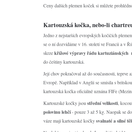
Ceny dalších plemen koček si můžete prohlédn
Kartouzská kočka, nebo-li chartre
Jedno z nejstarších evropských kočičích plemen 
se o ní dozvídáme v 16. století ve Francii a v 
křížové výpravy řádu kartuziánských
skrze
do češtiny kartouzská.
Její chov pokračoval až do současnosti, teprve až
Evropě. Například v Anglii se smísila s britsko
kartouzská kočka oficiálně uznána FIFe (Mezin
střední velikosti
Kartouzské kočky jsou
, kocou
polovinu lehčí
- pouze 3 až 5 kg. Naopak se do
svalnaté a silné tě
váze mají kartouzské kočky