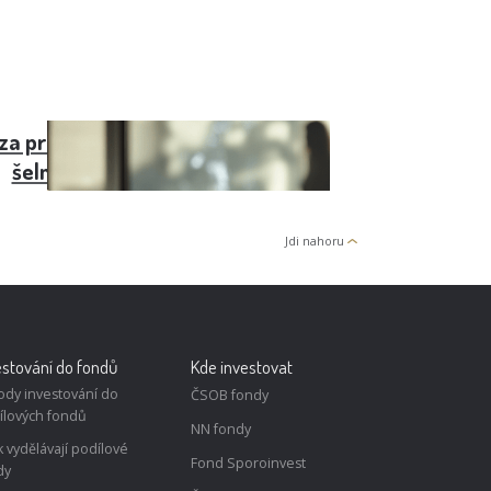
a za pravidelnou dávku mazlení se
šelmou
Jdi nahoru
estování do fondů
Kde investovat
ody investování do
ČSOB fondy
ílových fondů
NN fondy
k vydělávají podílové
Fond Sporoinvest
dy