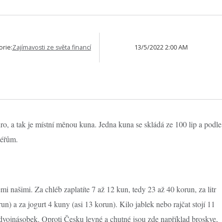
orie:
Zajímavosti ze světa financí
13/5/2022 2:00 AM
o, a tak je místní měnou kuna. Jedna kuna se skládá ze 100 lip a podle
léřům.
i našimi. Za chléb zaplatíte 7 až 12 kun, tedy 23 až 40 korun, za litr
n) a za jogurt 4 kuny (asi 13 korun). Kilo jablek nebo rajčat stojí 11
 dvojnásobek. Oproti Česku levné a chutné jsou zde například broskve,