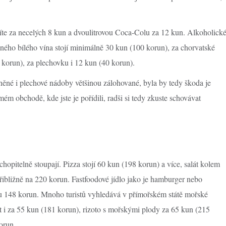
píte za necelých 8 kun a dvoulitrovou Coca-Colu za 12 kun. Alkoholick
ného bílého vína stojí minimálně 30 kun (100 korun), za chorvatské
6 korun), za plechovku i 12 kun (40 korun).
ěné i plechové nádoby většinou zálohované, byla by tedy škoda je
ém obchodě, kde jste je pořídili, radši si tedy zkuste schovávat
hopitelně stoupají. Pizza stojí 60 kun (198 korun) a více, salát kolem
ibližně na 220 korun. Fastfoodové jídlo jako je hamburger nebo
tu 148 korun. Mnoho turistů vyhledává v přímořském státě mořské
t i za 55 kun (181 korun), rizoto s mořskými plody za 65 kun (215
orun.