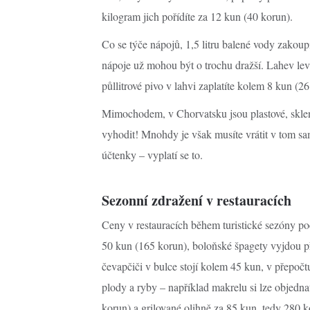
kilogram jich pořídíte za 12 kun (40 korun).
Co se týče nápojů, 1,5 litru balené vody zakou
nápoje už mohou být o trochu dražší. Lahev lev
půllitrové pivo v lahvi zaplatíte kolem 8 kun (2
Mimochodem, v Chorvatsku jsou plastové, sklen
vyhodit! Mnohdy je však musíte vrátit v tom sam
účtenky – vyplatí se to.
Sezonní zdražení v restauracích
Ceny v restauracích během turistické sezóny poc
50 kun (165 korun), boloňské špagety vyjdou př
čevapčiči v bulce stojí kolem 45 kun, v přepoč
plody a ryby – například makrelu si lze objedna
korun) a grilované olihně za 85 kun, tedy 280 k