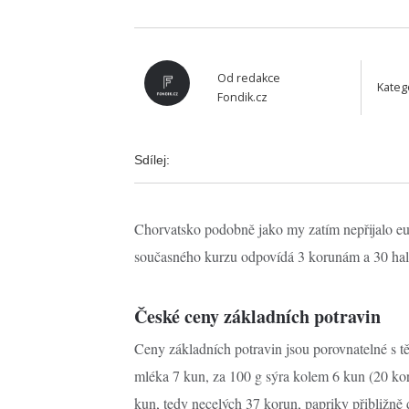
Od
redakce
Kateg
Fondik.cz
Sdílej:
Chorvatsko podobně jako my zatím nepřijalo eur
současného kurzu odpovídá 3 korunám a 30 ha
České ceny základních potravin
Ceny základních potravin jsou porovnatelné s těm
mléka 7 kun, za 100 g sýra kolem 6 kun (20 koru
kun, tedy necelých 37 korun, papriky přibližně