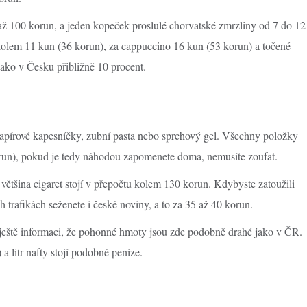
až 100 korun, a jeden kopeček proslulé chorvatské zmrzliny od 7 do 12
 kolem 11 kun (36 korun), za cappuccino 16 kun (53 korun) a točené
 jako v Česku přibližně 10 procent.
papírové kapesníčky, zubní pasta nebo sprchový gel. Všechny položky
orun), pokud je tedy náhodou zapomenete doma, nemusíte zoufat.
 většina cigaret stojí v přepočtu kolem 130 korun. Kdybyste zatoužili
trafikách seženete i české noviny, a to za 35 až 40 korun.
ještě informaci, že pohonné hmoty jsou zde podobně drahé jako v ČR.
a litr nafty stojí podobné peníze.