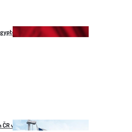
Egyptě v roce 2022
 ČR vs. Francie (2022)