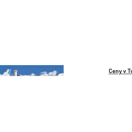
 USA (2022)
Ceny v T