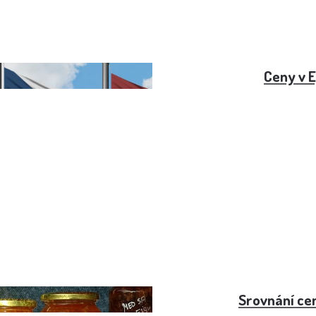
anělsko (2022)
Ceny v 
ce 2024
Srovnání cen