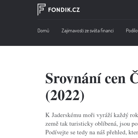
Domů
Zajímavosti ze světa financí
Podílo
Srovnání cen 
(2022)
K Jaderskému moři vyráží každý rok 
země tak turisticky oblíbená, jsou po
Podívejte se tedy na náš přehled, k