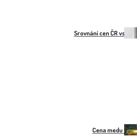
Srovnání cen ČR vs. Šp
Cena medu v ro