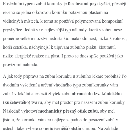
fasetovaná pryskyřicí
Posledním typem zubní korunky je
, přesněji
řečeno se jedná o kovovou korunku potaženou plastem na
viditelných místech, k tomu se používá polymerovaná kompozitní
pryskyřice. Jedná se o nejlevnější typ náhrady, která s sebou nese
poměrně velké množství nedostatků: malá odolnost, nízká životnost,
horší estetika, náchylnější k ulpívání zubního plaku, žloutnutí,
riziko alergické reakce na plast. I proto se dnes spíše používá jako
provizorní náhrada.
A jak tedy příprava na zubní korunku u zubního lékaře probíhá? Po
úvodním vyšetření a určení vhodného typu zubní korunky vám
obrousí do tzv. kónického
zubař v lokální anestezii zbytek zubu
(kuželovitého) tvaru
, aby měl prostor pro nasazení zubní korunky.
mechanický přesný otisk zubů
Následně vyhotoví
, aby měl
jistotu, že korunka vám co nejlépe zapadne do posazení zubů v
nejpřesnější odstín
ústech, také vybere co
chrupu. Na základě