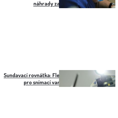
náhrady zadních zubů
Sundavací rovnátka: Flexibilní a praktická volba
pro snímací variantu rovnátek