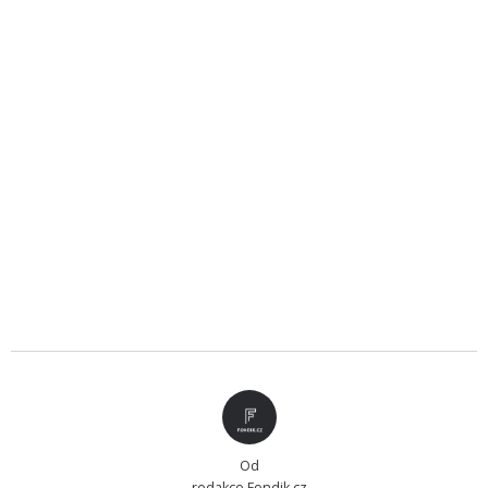
Od
redakce Fondik.cz