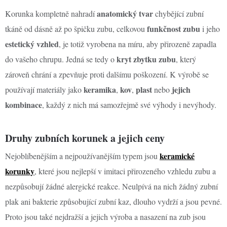
anatomický tvar
Korunka kompletně nahradí
chybějící zubní
funkčnost zubu
tkáně od dásně až po špičku zubu, celkovou
i jeho
estetický vzhled
, je totiž vyrobena na míru, aby přirozeně zapadla
kryt zbytku zubu
do vašeho chrupu. Jedná se tedy o
, který
zároveň chrání a zpevňuje proti dalšímu poškození. K výrobě se
keramika
kov
plast
jejich
používají materiály jako
,
,
nebo
kombinace
, každý z nich má samozřejmě své výhody i nevýhody.
Druhy zubních korunek a jejich ceny
keramické
Nejoblíbenějším a nejpoužívanějším typem jsou
korunky
, které jsou nejlepší v imitaci přirozeného vzhledu zubu a
nezpůsobují žádné alergické reakce. Neulpívá na nich žádný zubní
plak ani bakterie způsobující zubní kaz, dlouho vydrží a jsou pevné.
Proto jsou také nejdražší a jejich výroba a nasazení na zub jsou