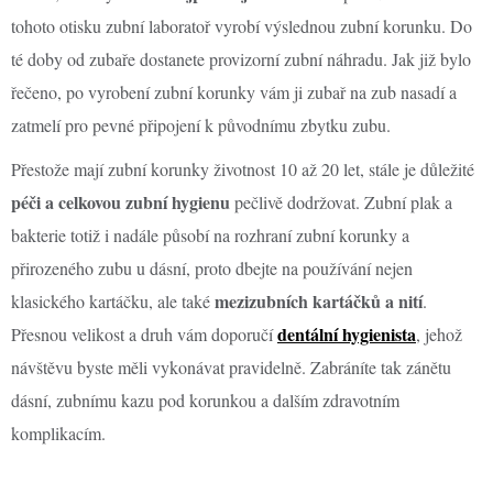
tohoto otisku zubní laboratoř vyrobí výslednou zubní korunku. Do
té doby od zubaře dostanete provizorní zubní náhradu. Jak již bylo
řečeno, po vyrobení zubní korunky vám ji zubař na zub nasadí a
zatmelí pro pevné připojení k původnímu zbytku zubu.
Přestože mají zubní korunky životnost 10 až 20 let, stále je důležité
péči a celkovou zubní hygienu
pečlivě dodržovat. Zubní plak a
bakterie totiž i nadále působí na rozhraní zubní korunky a
přirozeného zubu u dásní, proto dbejte na používání nejen
mezizubních kartáčků a nití
klasického kartáčku, ale také
.
dentální hygienista
Přesnou velikost a druh vám doporučí
, jehož
návštěvu byste měli vykonávat pravidelně. Zabráníte tak zánětu
dásní, zubnímu kazu pod korunkou a dalším zdravotním
komplikacím.