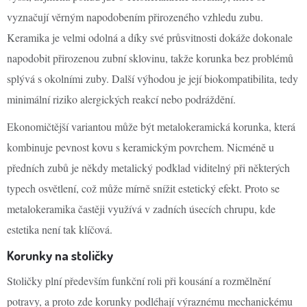
vyznačují věrným napodobením přirozeného vzhledu zubu.
Keramika je velmi odolná a díky své průsvitnosti dokáže dokonale
napodobit přirozenou zubní sklovinu, takže korunka bez problémů
splývá s okolními zuby. Další výhodou je její biokompatibilita, tedy
minimální riziko alergických reakcí nebo podráždění.
Ekonomičtější variantou může být metalokeramická korunka, která
kombinuje pevnost kovu s keramickým povrchem. Nicméně u
předních zubů je někdy metalický podklad viditelný při některých
typech osvětlení, což může mírně snížit estetický efekt. Proto se
metalokeramika častěji využívá v zadních úsecích chrupu, kde
estetika není tak klíčová.
Korunky na stoličky
Stoličky plní především funkční roli při kousání a rozmělnění
potravy, a proto zde korunky podléhají výraznému mechanickému