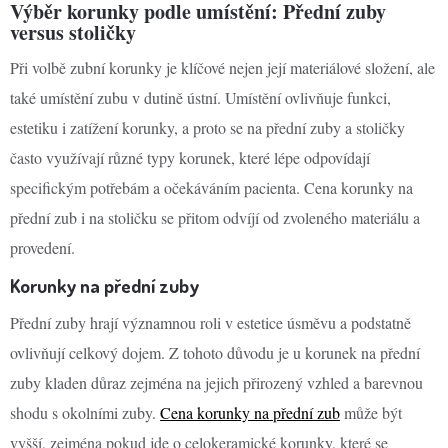
Výběr korunky podle umístění: Přední zuby
versus stoličky
Při volbě zubní korunky je klíčové nejen její materiálové složení, ale
také umístění zubu v dutině ústní. Umístění ovlivňuje funkci,
estetiku i zatížení korunky, a proto se na přední zuby a stoličky
často využívají různé typy korunek, které lépe odpovídají
specifickým potřebám a očekáváním pacienta. Cena korunky na
přední zub i na stoličku se přitom odvíjí od zvoleného materiálu a
provedení.
Korunky na přední zuby
Přední zuby hrají významnou roli v estetice úsměvu a podstatně
ovlivňují celkový dojem. Z tohoto důvodu je u korunek na přední
zuby kladen důraz zejména na jejich přirozený vzhled a barevnou
shodu s okolními zuby.
Cena korunky na přední zub
může být
vyšší, zejména pokud jde o celokeramické korunky, které se