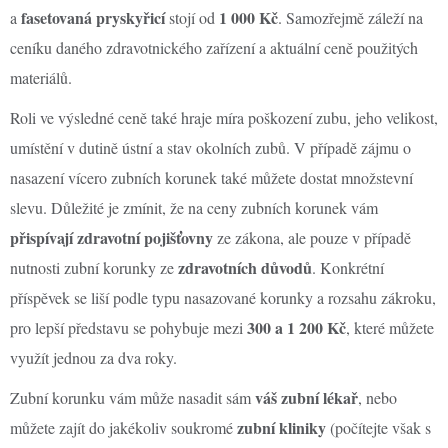
fasetovaná pryskyřicí
1 000 Kč
a
stojí od
. Samozřejmě záleží na
ceníku daného zdravotnického zařízení a aktuální ceně použitých
materiálů.
Roli ve výsledné ceně také hraje míra poškození zubu, jeho velikost,
umístění v dutině ústní a stav okolních zubů. V případě zájmu o
nasazení vícero zubních korunek také můžete dostat množstevní
slevu. Důležité je zmínit, že na ceny zubních korunek vám
přispívají zdravotní pojišťovny
ze zákona, ale pouze v případě
zdravotních důvodů
nutnosti zubní korunky ze
. Konkrétní
příspěvek se liší podle typu nasazované korunky a rozsahu zákroku,
300 a 1 200 Kč
pro lepší představu se pohybuje mezi
, které můžete
využít jednou za dva roky.
váš zubní lékař
Zubní korunku vám může nasadit sám
, nebo
zubní kliniky
můžete zajít do jakékoliv soukromé
(počítejte však s