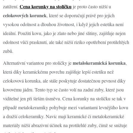
Cena korunky na stoličku
zatížení.
je proto často nižší u
celokovových korunek
, které se doporučují právě pro jejich
vysokou odolnost a dlouhou životnost, i když jejich estetika není
ideální. Použití kovu, jako je zlato nebo jiné slitiny, zajišťuje nejen
odolnost vůči prasknutí, ale také nižší riziko opotřebení protilehlých
zubů.
metalokeramická korunka
Alternativní variantou pro stoličky je
,
která díky keramickému povrchu zajišťuje lepší estetiku než
celokovová korunka, ale stále poskytuje dostatečnou pevnost díky
kovovému jádru. Tento typ se často volí na zadní zuby, které jsou
viditelné jen při širším úsměvu. Cena korunky na stoličku se tak v
případě metalokeramiky pohybuje mezi variantami levnějšího kovu
a dražší celokeramiky. Navíc mají keramické či metalokeramické
materiály nižší abrazivní účinek na protilehlé zuby, čímž se snižuje