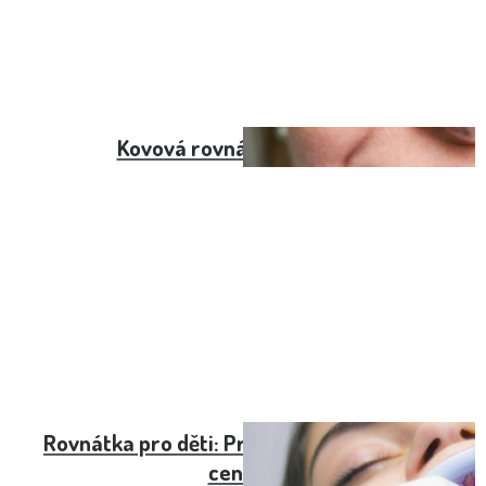
Kovová rovnátka na pevno
Rovnátka pro děti: Průvodce možnostmi a
cenami