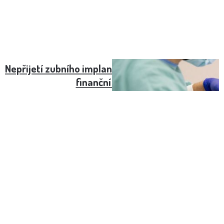
Nepřijetí zubního implantátu: Příčiny, prevence a
finanční aspekty