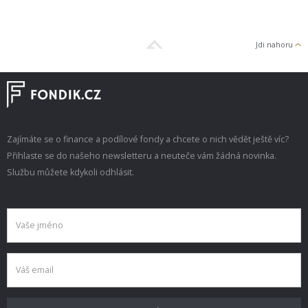
Jdi nahoru
Zajímáte se o finance a podílové fondy a chcete o nich vědět ještě víc?
Přihlaste se do našeho newsletteru a neuteče vám žádná novinka.
Službu můžete kdykoli odhlásit.