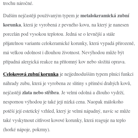
trochu náročné.
metalokeramická zubní
Dalším nejčastěji používaným typem je
korunka
, která je vyrobená z pevného kovu, na který je nanesen
porcelán pod vysokou teplotou. Jedná se o levnější a stále
přijatelnou variantu celokeramické korunky, která vypadá přirozeně,
má velkou odolnost i dlouhou životnost. Nevýhodou může být
případná alergická reakce na přítomný kov nebo složitá oprava.
Celokovová zubní korunka
je nejjednodušším typem plnící funkci
náhrady zubu, která je vyrobena ze slitiny s příměsí drahých kovů,
zlata nebo stříbra
nejčastěji
. Je velmi odolná a dlouho vydrží,
nespornou výhodou je také její nízká cena. Naopak málokoho
potěší její estetický vzhled, který je velmi nápadný, navíc se může
také vyskytnout citlivost kovové korunky, která reaguje na teplo
(horké nápoje, pokrmy).