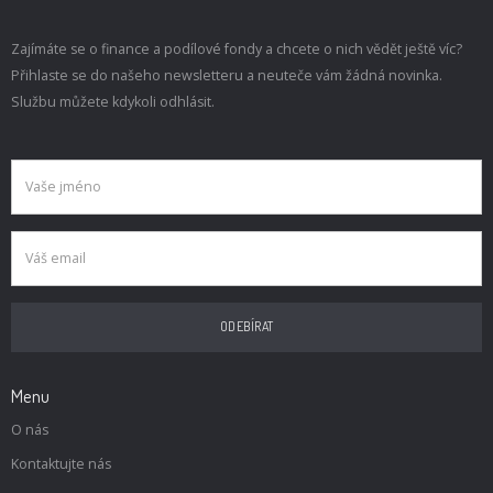
Zajímáte se o finance a podílové fondy a chcete o nich vědět ještě víc?
Přihlaste se do našeho newsletteru a neuteče vám žádná novinka.
Službu můžete kdykoli odhlásit.
Menu
O nás
Kontaktujte nás