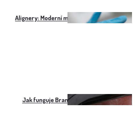
Alignery: Moderní metoda rovnání zubů
Jak funguje Branemarkův můstek