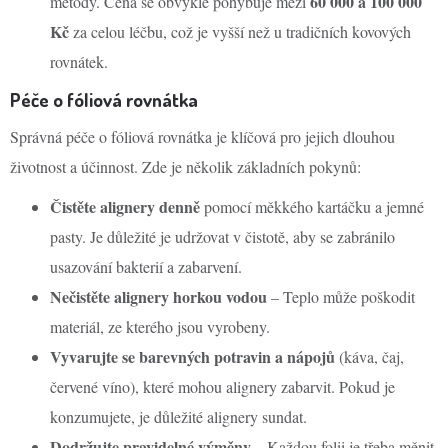
60 000 a 100 000
metody. Cena se obvykle pohybuje mezi
Kč
za celou léčbu, což je vyšší než u tradičních kovových
rovnátek.
Péče o fóliová rovnátka
Správná péče o fóliová rovnátka je klíčová pro jejich dlouhou
životnost a účinnost. Zde je několik základních pokynů:
Čistěte alignery denně
pomocí měkkého kartáčku a jemné
pasty. Je důležité je udržovat v čistotě, aby se zabránilo
usazování bakterií a zabarvení.
Nečistěte alignery horkou vodou
– Teplo může poškodit
materiál, ze kterého jsou vyrobeny.
Vyvarujte se barevných potravin a nápojů
(káva, čaj,
červené víno), které mohou alignery zabarvit. Pokud je
konzumujete, je důležité alignery sundat.
Dodržujte pravidelné výměny
– Každou folii je třeba měnit