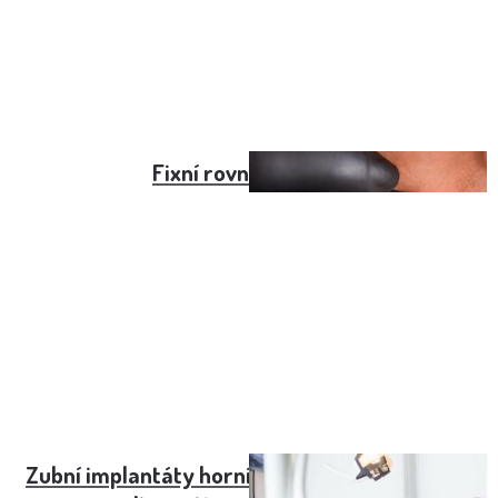
Fixní rovnátka cena
Zubní implantáty horní patro - cena zákroku i