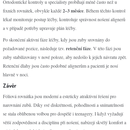
Ortodontické kontroly u specialisty probíhají méně často než u
2–3 měsíce
fixních rovnátek, obvykle každé
. Během těchto kontrol
lékař monitoruje postup léčby, kontroluje správnost nošení alignerů
a v případě potřeby upravuje plán léčby.
Po skončení aktivní fáze léčby, kdy jsou zuby srovnány do
retenční fáze
požadované pozice, následuje tzv.
. V této fázi jsou
zuby stabilizovány v nové poloze, aby nedošlo k jejich návratu zpět.
Retenční dlahy jsou často podobné alignerům a pacienti je nosí
hlavně v noci.
Závěr
Fóliová rovnátka jsou moderní a esteticky atraktivní řešení pro
narovnání zubů. Díky své diskrétnosti, pohodlnosti a snímatelnosti
se stala oblíbenou volbou pro dospělé i teenagery. I když vyžadují
větší zodpovědnost a disciplínu při nošení, nabízejí skvělý komfort a