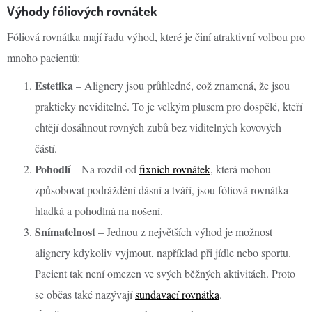
Výhody fóliových rovnátek
Fóliová rovnátka mají řadu výhod, které je činí atraktivní volbou pro
mnoho pacientů:
Estetika
– Alignery jsou průhledné, což znamená, že jsou
prakticky neviditelné. To je velkým plusem pro dospělé, kteří
chtějí dosáhnout rovných zubů bez viditelných kovových
částí.
Pohodlí
– Na rozdíl od
fixních rovnátek
, která mohou
způsobovat podráždění dásní a tváří, jsou fóliová rovnátka
hladká a pohodlná na nošení.
Snímatelnost
– Jednou z největších výhod je možnost
alignery kdykoliv vyjmout, například při jídle nebo sportu.
Pacient tak není omezen ve svých běžných aktivitách. Proto
se občas také nazývají
sundavací rovnátka
.