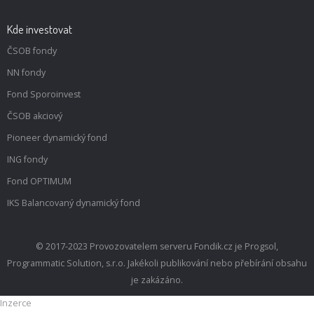
Kde investovat
ČSOB fondy
NN fondy
Fond Sporoinvest
ČSOB akciový
Pioneer dynamický fond
ING fondy
Fond OPTIMUM
IKS Balancovaný dynamický fond
© 2017-2023 Provozovatelem serveru Fondik.cz je Progsol,
Programmatic Solution, s.r.o. Jakékoli publikování nebo přebírání obsahu
je zakázáno.
Inzerce