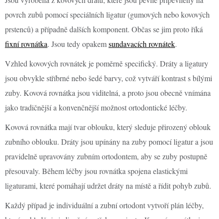
povrch zubů pomocí speciálních ligatur (gumových nebo kovových
prstenců) a případně dalších komponent. Občas se jim proto říká
fixní rovnátka
. Jsou tedy opakem
sundavacích rovnátek
.
Vzhled kovových rovnátek je poměrně specifický. Dráty a ligatury
jsou obvykle stříbrné nebo šedé barvy, což vytváří kontrast s bílými
zuby. Kovová rovnátka jsou viditelná, a proto jsou obecně vnímána
jako tradičnější a konvenčnější možnost ortodontické léčby.
Kovová rovnátka mají tvar oblouku, který sleduje přirozený oblouk
zubního oblouku. Dráty jsou upínány na zuby pomocí ligatur a jsou
pravidelně upravovány zubním ortodontem, aby se zuby postupně
přesouvaly. Během léčby jsou rovnátka spojena elastickými
ligaturami, které pomáhají udržet dráty na místě a řídit pohyb zubů.
Každý případ je individuální a zubní ortodont vytvoří plán léčby,