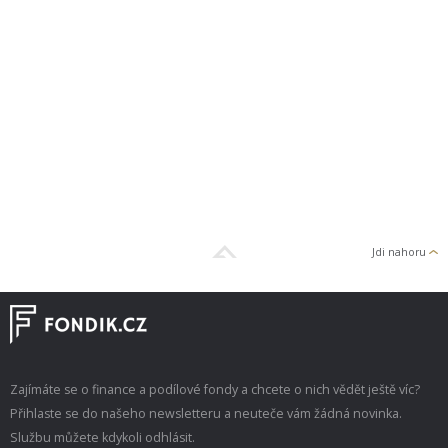
Jdi nahoru
Zajímáte se o finance a podílové fondy a chcete o nich vědět ještě víc?
Přihlaste se do našeho newsletteru a neuteče vám žádná novinka.
Službu můžete kdykoli odhlásit.