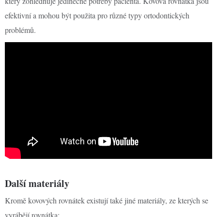
který zohledňuje jedinečné potřeby pacienta. Kovová rovnátka jsou
efektivní a mohou být použita pro různé typy ortodontických
problémů.
Další materiály
Kromě kovových rovnátek existují také jiné materiály, ze kterých se
vyrábějí rovnátka: