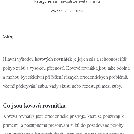
Kategorie:
Zajímavosti ze světa financí
29/5/2023 2:00 PM
Sdílej:
kovových rovnátek
Hlavní výhodou
je jejich síla a schopnost řídit
pohyb zubů s vysokou přesností. Kovové rovnátka jsou také odolná
a mohou být efektivní při řešení různých ortodontických problémů,
včetně překrývání zubů, vady skusu nebo rozestupů mezi zuby.
Co jsou kovová rovnátka
Kovová rovnátka jsou ortodontické přístroje, které se používají k
přímému a postupnému přesouvání zubů do požadované polohy.
Jsou vyrobená z kovových drátů, které jsou pevně připevněny na