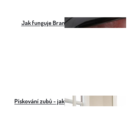
Jak funguje Branemarkův můstek
Pískování zubů - jak funguje a kolik stojí