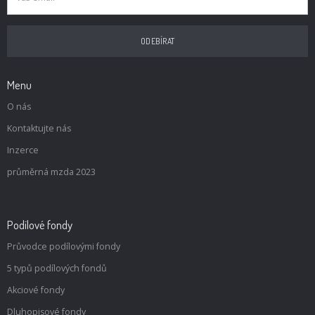
Menu
O nás
Kontaktujte nás
Inzerce
průměrná mzda 2023
Podílové fondy
Průvodce podílovými fondy
5 typů podílových fondů
Akciové fondy
Dluhopisové fondy