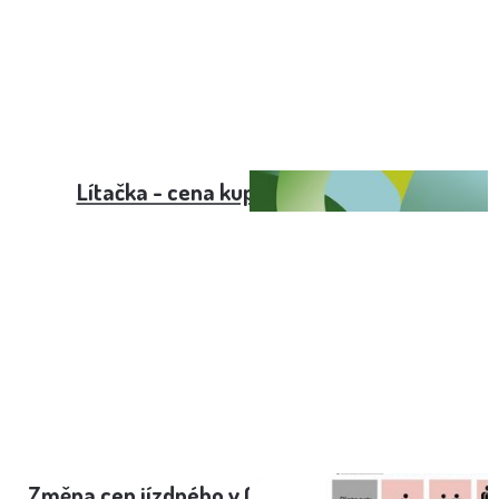
Lítačka - cena kupónu pro rok 2024
Změna cen jízdného v Olomoucké MHD od září