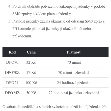
Po chvíli obdržíte potvrzení o zakoupení jízdenky v podobě
SMS zprávy s kódem platné jízdenky.
Platnost jízdenky začíná okamžitě od odeslání SMS zprávy.
Při kontrole platnosti jízdenky ji ukažte řidiči nebo
průvodčímu.
Kód
Cena
Platnost
DPO70
32 Kč
70 minut
DPO70Z
17 Kč
70 minut - zlevněná
DPO24
100 Kč
24 hodinová jízdenka
DPO24Z
50 Kč
72 hodinová jízdenka - zlevněná
O sobotách, nedělích a státních svátcích platí základní jízdenka 90