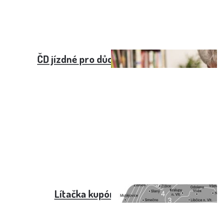
ČD jízdné pro důchodce nad 70 let
Lítačka kupón Praha 2024