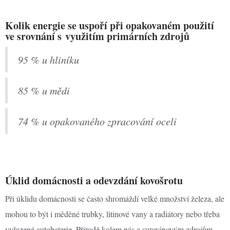
Kolik energie se uspoří při opakovaném použití
ve srovnání s využitím primárních zdrojů
95 % u hliníku
85 % u mědi
74 % u opakovaného zpracování oceli
Úklid domácnosti a odevzdání kovošrotu
Při úklidu domácnosti se často shromáždí velké množství železa, ale
mohou to být i měděné trubky, litinové vany a radiátory nebo třeba
vyřazené autobaterie. Přírodě kolem nás a surovinovým zdrojům