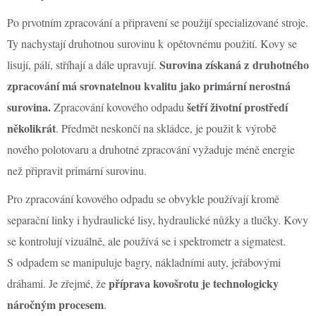
Po prvotním zpracování a připravení se použijí specializované stroje.
Ty nachystají druhotnou surovinu k opětovnému použití. Kovy se
Surovina získaná z druhotného
lisují, pálí, stříhají a dále upravují.
zpracování má srovnatelnou kvalitu jako primární nerostná
surovina.
šetří životní prostředí
Zpracování kovového odpadu
několikrát
. Předmět neskončí na skládce, je použit k výrobě
nového polotovaru a druhotné zpracování vyžaduje méně energie
než připravit primární surovinu.
Pro zpracování kovového odpadu se obvykle používají kromě
separační linky i hydraulické lisy, hydraulické nůžky a tlučky. Kovy
se kontrolují vizuálně, ale používá se i spektrometr a sigmatest.
S odpadem se manipuluje bagry, nákladními auty, jeřábovými
příprava kovošrotu je technologicky
dráhami. Je zřejmé, že
náročným procesem
.