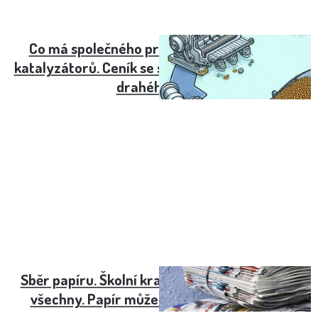
Co má společného prodej prstenu a výkup
katalyzátorů. Ceník se stanovuje podle obsahu
drahého kovu
Sběr papíru. Školní kratochvíle má smysl pro
všechny. Papír může být použit sedmkrát