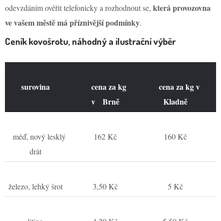
která provozovna
odevzdáním ověřit telefonicky a rozhodnout se,
ve vašem městě má příznivější podmínky
.
Ceník kovošrotu, náhodný a ilustrační výběr
surovina
cena za kg
cena za kg v
v Brně
Kladně
měď, nový lesklý
162 Kč
160 Kč
drát
železo, lehký šrot
3,50 Kč
5 Kč