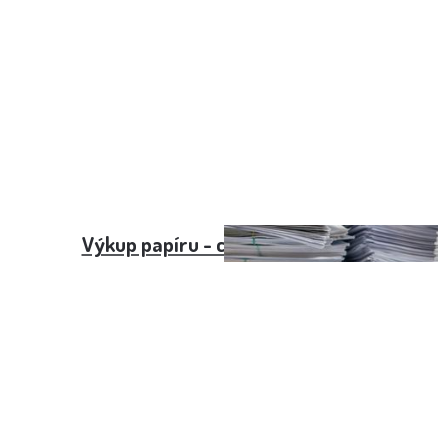
Výkup papíru - cena v roce 2024