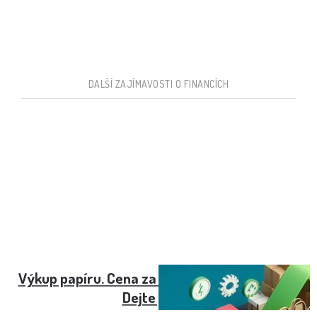
DALŠÍ ZAJÍMAVOSTI O FINANCÍCH
Výkup papíru. Cena za kg může být i záporná.
Dejte pozor