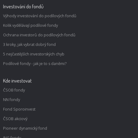
Investování do fondů
Výhody investování do podílových fondů
Kolik vydělávají podílové fondy
Ochrana investorů do podílových fondů
3 kroky, jak vybrat dobrý fond
5 nejčastějších investorských chyb
Podílové fondy - jak je to s daněmi?
Kde investovat
ČSOB fondy
NN fondy
Fond Sporoinvest
ČSOB akciový
Pioneer dynamický fond
ING fondy