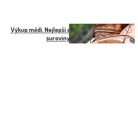
Výkup mědi. Nejlepší cena nepostradatelné
suroviny v Praze