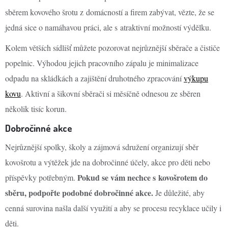
sběrem kovového šrotu z domácností a firem zabývat, vězte, že se
jedná sice o namáhavou práci, ale s atraktivní možností výdělku.
Kolem větších sídlišť můžete pozorovat nejrůznější sběrače a čističe
popelnic. Výhodou jejich pracovního zápalu je minimalizace
odpadu na skládkách a zajištění druhotného zpracování
výkupu
kovu
. Aktivní a šikovní sběrači si měsíčně odnesou ze sběren
několik tisíc korun.
Dobročinné akce
Nejrůznější spolky, školy a zájmová sdružení organizují sběr
kovošrotu a výtěžek jde na dobročinné účely, akce pro děti nebo
Pokud se vám nechce s kovošrotem do
příspěvky potřebným.
sběru, podpořte podobné dobročinné akce.
Je důležité, aby
cenná surovina našla další využití a aby se procesu recyklace učily i
děti.