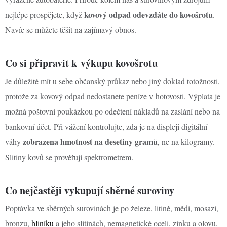
kovový odpad odevzdáte do kovošrotu
nejlépe prospějete, když
.
Navíc se můžete těšit na zajímavý obnos.
Co si připravit k výkupu kovošrotu
Je důležité mít u sebe občanský průkaz nebo jiný doklad totožnosti,
protože za kovový odpad nedostanete peníze v hotovosti. Výplata je
možná poštovní poukázkou po odečtení nákladů na zaslání nebo na
bankovní účet. Při vážení kontrolujte, zda je na displeji digitální
zobrazena hmotnost na desetiny gramů
váhy
, ne na kilogramy.
Slitiny kovů se prověřují spektrometrem.
Co nejčastěji vykupují sběrné suroviny
Poptávka ve sběrných surovinách je po železe, litině, mědi, mosazi,
bronzu,
hliníku
a jeho slitinách, nemagnetické oceli, zinku a olovu.