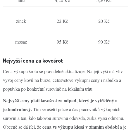
litina
4,20 Kč
5,50 Kč
zinek
22 Kč
20 Kč
mosaz
95 Kč
90 Kč
Nejvyšší cena za kovošrot
Cena výkupu šrotu se pravidelně aktualizuje. Na její výši má vliv
vývoj ceny kovů na burze, celosvětové výkupní ceny i nabídka a
poptávka po konkrétní surovině na lokálním trhu.
Nejvyšší ceny platí kovošrot za odpad, který je vytříděný a
jednodruhový.
Tím se ušetří práce a čas pracovníků výkupních
surovin a ten, kdo takovou surovinu odevzdá, získá vyšší odměnu.
cena ve výkupu klesá v zimním období
Obecně se dá říci, že
a je