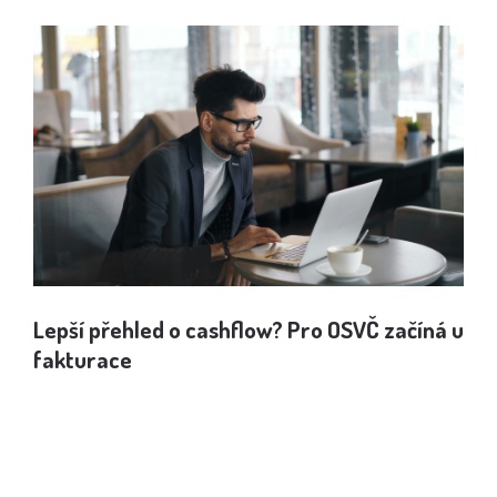
Lepší přehled o cashflow? Pro OSVČ začíná u
Jak
fakturace
spo