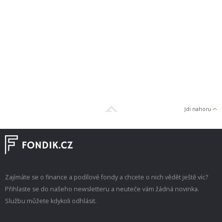
Jdi nahoru
Zajímáte se o finance a podílové fondy a chcete o nich vědět ještě víc?
Přihlaste se do našeho newsletteru a neuteče vám žádná novinka.
Službu můžete kdykoli odhlásit.