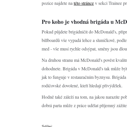
pozice najdete na
této stránce
v sekci Trainee p
Pro koho je vhodná brigáda u Mc
Pokud půjdete brigádničit do McDonald's, připr
billboardů vše vypadá lehce a sluníčkově, podl
med - vše musí rychle odsýpat, směny jsou dlo
Na druhou stranu má McDonald's pověst kvalitní
dohodnete. Brigáda v McDonald's tak může být d
jak to funguje v restauračním byznysu. Brigáda 
rodičovské dovolené, kteří hledají přivýdělek.
Hodně také záleží na tom, na jakou narazíte po
dobrá parta může z práce udělat příjemný zážite
Sdílej: