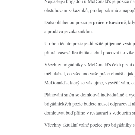
Nejčastější brigádou u McDonald's je pozice n
obsluhování zákazníků, prodej pokrmů a nápojů 
práce v kavárně
Další oblíbenou pozicí je
, kd
a prodává je zákazníkům.
U obou těchto pozic je důležité příjemné vyst
přihrát časová flexibilita a chuť pracovat i o vík
Všechny brigádníky v McDonald's čeká první 
měl ukázat, co všechno vaše práce obnáší a jak 
McDonald's, který se vás ujme, vysvětlí vám, co
Plánování směn se domlouvá individuálně a vychá
brigádnických pozic budete muset odpracovat a
domlouvat buď přímo v restauraci s vedoucím s
Všechny aktuální volné pozice pro brigádníky 