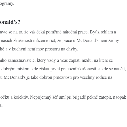
rogramy.
Donald's?
avte se na to, že vás čeká poměrně náročná práce. Byť z reklam a
e našich zkušeností můžeme říct, že práce u McDonald's není žádný
uhé a v kuchyni není moc prostoru na chyby.
ho zaměstnavatele, který vždy a včas zaplatí mzdu, na které se
obrým místem, kde získat první pracovní zkušenosti, a kde se naučit,
u McDonald's je také dobrou příležitostí pro všechny rodiče na
bočku a kolektiv. Nepříjemný šéf umí při brigádě pěkně zatopit, naopak
k.