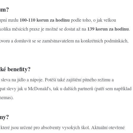
kům?
100-110 korun za hodinu
tupní mzdu
podle toho, o jak velkou
139 korun za hodinu
olika měsících praxe je možné se dostat až na
.
ovoru a domluvit se se zaměstnavatelem na konkrétních podmínkách,
ké benefity?
va na jídlo a nápoje. Potěší také zajištění pitného režimu a
rpat slevy jak u McDonald's, tak u dalších partnerů (patří sem například
inemas).
amy?
které jsou určené pro absolventy vysokých škol. Aktuální otevřené