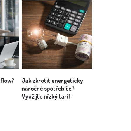
hflow?
Jak zkrotit energeticky
Behaviorální
náročné spotřebiče?
hraní v kasinu
Využijte nízký tarif
pro správu p