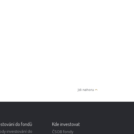
Jdi nahoru
estování do fondů
Kde investovat
ody investování do
ČSOB fondy