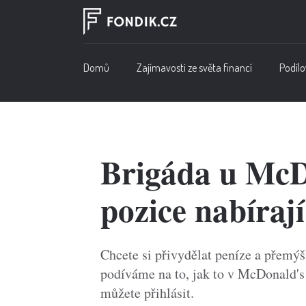
Domů
Zajímavosti ze světa financí
Podílo
Brigáda u McDo
pozice nabírají
Chcete si přivydělat peníze a přemý
podíváme na to, jak to v McDonald's 
můžete přihlásit.