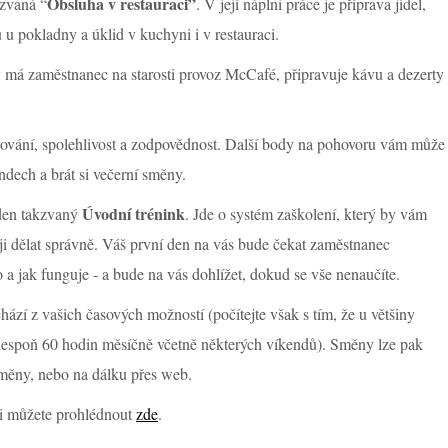
Obsluha v restauraci”
azvaná “
. V její náplni práce je příprava jídel,
u pokladny a úklid v kuchyni i v restauraci.
y má zaměstnanec na starosti provoz McCafé, připravuje kávu a dezerty
upování, spolehlivost a zodpovědnost. Další body na pohovoru vám může
endech a brát si večerní směny.
Úvodní trénink
den takzvaný
. Jde o systém zaškolení, který by vám
ji dělat správně. Váš první den na vás bude čekat zaměstnanec
 a jak funguje - a bude na vás dohlížet, dokud se vše nenaučíte.
zí z vašich časových možností (počítejte však s tím, že u většiny
lespoň 60 hodin měsíčně včetně některých víkendů). Směny lze pak
měny, nebo na dálku přes web.
si můžete prohlédnout
zde
.