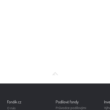
Fondik.cz
Podílové fondy
Inv
Průvodce podílovými
Výh
O nás