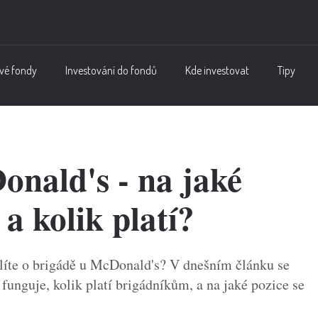
vé fondy
Investování do fondů
Kde investovat
Tipy
nald's - na jaké
 a kolik platí?
šlíte o brigádě u McDonald's? V dnešním článku se
funguje, kolik platí brigádníkům, a na jaké pozice se