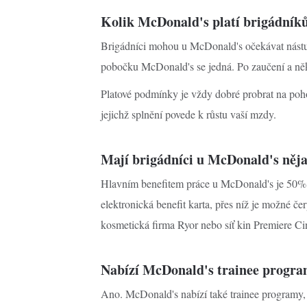
Kolik McDonald's platí brigádní
Brigádníci mohou u McDonald's očekávat nás
pobočku McDonald's se jedná. Po zaučení a něk
Platové podmínky je vždy dobré probrat na poh
jejichž splnění povede k růstu vaší mzdy.
Mají brigádníci u McDonald's něja
Hlavním benefitem práce u McDonald's je 50% sle
elektronická benefit karta, přes níž je možné če
kosmetická firma Ryor nebo síť kin Premiere C
Nabízí McDonald's trainee progr
Ano. McDonald's nabízí také trainee programy, 