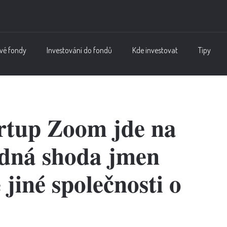
vé fondy
Investování do fondů
Kde investovat
Tipy
artup Zoom jde na
odná shoda jmen
e jiné společnosti o