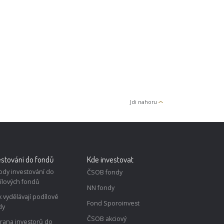
 ekonomika
Jak osobní AI asistenti
: postřehy
mění správu digitálních
eněz
služeb v roce 2026?
Jdi nahoru
estování do fondů
Kde investovat
ody investování do
ČSOB fondy
ílových fondů
NN fondy
k vydělávají podílové
Fond Sporoinvest
dy
ČSOB akciový
rana investorů do