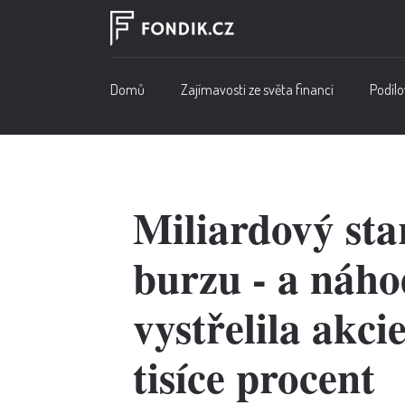
Domů
Zajímavosti ze světa financí
Podílo
Miliardový st
burzu - a náh
vystřelila akci
tisíce procent