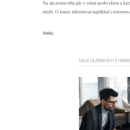
Na akciovém trhu jde o velmi neobvyklou a kurió
médii. O kauze informoval například i renomova
Sdílej:
DALŠÍ ZAJÍMAVOSTI O FINAN