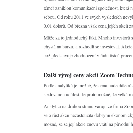
téměř zaniklou komunikační společnost, která na
sebou. Od roku 2011 ve svých výsledcích nevyka
0.01 dolarů. Od března však cena jejích akcií z
Může za to jednoduchý fakt. Mnoho investorů s
chystá na burzu, a rozhodli se investovat. Akci
což představuje zhodnocení v řádu tisíců procen
Další vývoj ceny akcií Zoom Technol
Podle analytiků je možné, že cena bude dále rů
sledovanou událost. Je proto možné, že velká med
Analytici na druhou stranu varují, že firma Zo
se o růst akcií nezasloužila dobrými ekonomick
možné, že se její akcie znovu vrátí na původní 