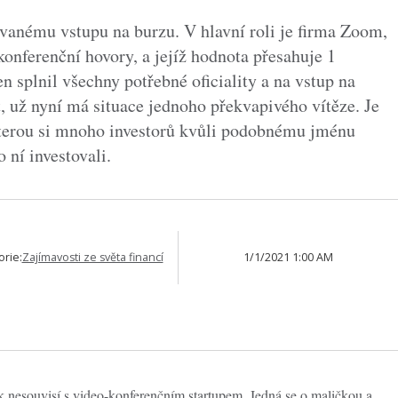
vanému vstupu na burzu. V hlavní roli je firma Zoom,
konferenční hovory, a jejíž hodnota přesahuje 1
n splnil všechny potřebné oficiality a na vstup na
t, už nyní má situace jednoho překvapivého vítěze. Je
kterou si mnoho investorů kvůli podobnému jménu
 ní investovali.
orie:
Zajímavosti ze světa financí
1/1/2021 1:00 AM
k nesouvisí s video-konferenčním startupem. Jedná se o maličkou a