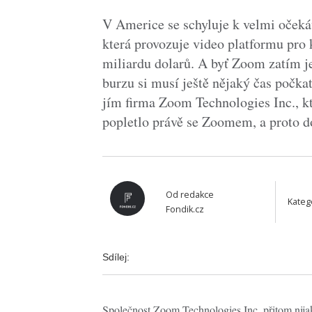
V Americe se schyluje k velmi očeká
která provozuje video platformu pro 
miliardu dolarů. A byť Zoom zatím je
burzu si musí ještě nějaký čas počka
jím firma Zoom Technologies Inc., 
popletlo právě se Zoomem, a proto do
Od
redakce
Kateg
Fondik.cz
Sdílej:
Společnost Zoom Technologies Inc. přitom nija