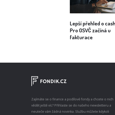
Lepší přehled o cas
Pro OSVČ začíná u
fakturace
Zajímáte se o finance a podílové fondy a chcete o nich
vědět ještě víc? Přihlaste se do našeho newsletteru a
neuteče vám žádná novinka. Službu můžete kdykoli