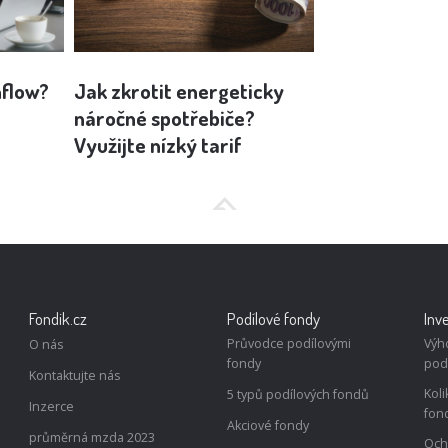
hflow?
Jak zkrotit energeticky
Behaviorální
náročné spotřebiče?
hraní v kasinu
Využijte nízký tarif
pro správu p
Fondik.cz
Podílové fondy
Inv
Průvodce podílovými
Výh
O nás
fondy
pod
Kontaktujte nás
Koli
5 typů podílových fondů
Inzerce
fon
Akciové fondy
průměrná mzda 2023
Och