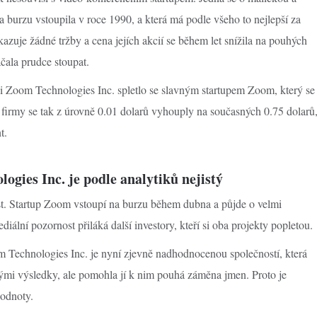
 burzu vstoupila v roce 1990, a která má podle všeho to nejlepší za
zuje žádné tržby a cena jejích akcií se během let snížila na pouhých
ačala prudce stoupat.
i Zoom Technologies Inc. spletlo se slavným startupem Zoom, který se
e firmy se tak z úrovně 0.01 dolarů vyhouply na současných 0.75 dolarů
t.
ogies Inc. je podle analytiků nejistý
st. Startup Zoom vstoupí na burzu během dubna a půjde o velmi
iální pozornost přiláká další investory, kteří si oba projekty popletou.
om Technologies Inc. je nyní zjevně nadhodnocenou společností, která
ými výsledky, ale pomohla jí k nim pouhá záměna jmen. Proto je
hodnoty.