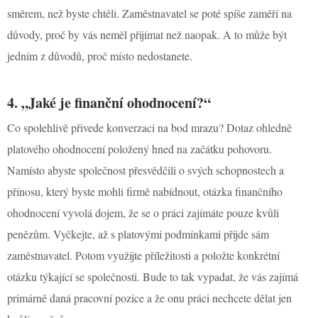
směrem, než byste chtěli. Zaměstnavatel se poté spíše zaměří na
důvody, proč by vás neměl přijímat než naopak. A to může být
jedním z důvodů, proč místo nedostanete.
4. „Jaké je finanční ohodnocení?“
Co spolehlivě přivede konverzaci na bod mrazu? Dotaz ohledně
platového ohodnocení položený hned na začátku pohovoru.
Namísto abyste společnost přesvědčili o svých schopnostech a
přínosu, který byste mohli firmě nabídnout, otázka finančního
ohodnocení vyvolá dojem, že se o práci zajímáte pouze kvůli
penězům. Vyčkejte, až s platovými podmínkami přijde sám
zaměstnavatel. Potom využijte příležitosti a položte konkrétní
otázku týkající se společnosti. Bude to tak vypadat, že vás zajímá
primárně daná pracovní pozice a že onu práci nechcete dělat jen