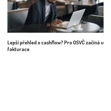
Lepší přehled o cashflow? Pro OSVČ začíná u
Jak
fakturace
spo