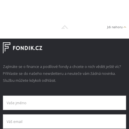
Jdi nahoru
Zajímáte se o finance a podílové fondy a chcete o nich vědět ještě víc?
Přihlaste se do našeho newsletteru a neuteče vám žádná novinka.
Službu můžete kdykoli odhlásit.