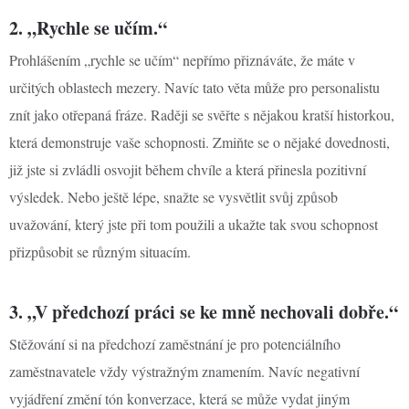
2. „Rychle se učím.“
Prohlášením „rychle se učím“ nepřímo přiznáváte, že máte v
určitých oblastech mezery. Navíc tato věta může pro personalistu
znít jako otřepaná fráze. Raději se svěřte s nějakou kratší historkou,
která demonstruje vaše schopnosti. Zmiňte se o nějaké dovednosti,
již jste si zvládli osvojit během chvíle a která přinesla pozitivní
výsledek. Nebo ještě lépe, snažte se vysvětlit svůj způsob
uvažování, který jste při tom použili a ukažte tak svou schopnost
přizpůsobit se různým situacím.
3. „V předchozí práci se ke mně nechovali dobře.“
Stěžování si na předchozí zaměstnání je pro potenciálního
zaměstnavatele vždy výstražným znamením. Navíc negativní
vyjádření změní tón konverzace, která se může vydat jiným