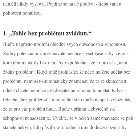
neměli nikdy vyslovit. Pojďme se na ně podívat - třeba vám u
pohovoru pomůžou.
1. „Tohle bez problému zvládnu.“
Buďte naprosto upřímní ohledně svých dovedností a schopností.
Žádný potenciální zaměstnavatel nechce slyšet vaše sliby, že se s
konkrétními úkoly bez námahy vypořádáte a že to pro vás „není
žádný problém“. Když totiž prohlásíte, že něco můžete udělat bez
problému, nemusí to automaticky znamenat, že to ve skutečnosti
udělat chcete, nebo že jste dostatečně schopní to udělat. Když
řeknete „bez problému“, mnoho lidí si to může naopak vyložit tak,
že to pro vás problém bude. Buďte upřímní a zbytečně své
schopnosti nenadsazujte. Uvidíte, že v očích zaměstnavatele se pak
stanete někým, kdo působí věrohodně a umí dodržovat své sliby.