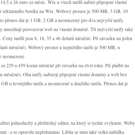
 14,5 a 26 euro za měsíc. Wix u všech tarifů nabízí připojení vlastní
 bez reklamního boxíku na Wix. Webový prostor je 500 MB, 3 GB, 10
ro přenos dat je 1 GB, 2 GB a neomezený pro dva nejvyšší tarify.
hny umožňují provozovat web na vlastní doméně. Tři nejvyšší tarify také
Ceny tarifů jsou 8, 18, 35 a 46 dolarů měsíčně. Při závazku na jeden
dolarů měsíčně). Webový prostor u nejnižšího tarifu je 500 MB, u
 je neomezený.
 za 229 a 459 korun měsíčně při závazku na čtvrt roku. Při platbě na
un měsíčně). Oba tarify nabízejí připojení vlastní domény a web bez
GB u levnějšího tarifu a neomezeně u dražšího tarifu. Přenos dat je
bízí jednoduchý a přehledný editor, na který si rychle zvyknete. Weby
nut - a to opravdu nepřeháníme. Líbila se nám také velká nabídka