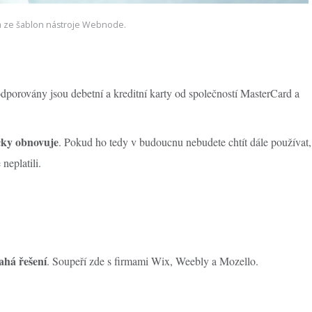
 ze šablon nástroje Webnode.
dporovány jsou debetní a kreditní karty od společností MasterCard a
cky obnovuje
. Pokud ho tedy v budoucnu nebudete chtít dále používat,
neplatili.
ahá řešení
. Soupeří zde s firmami Wix, Weebly a Mozello.