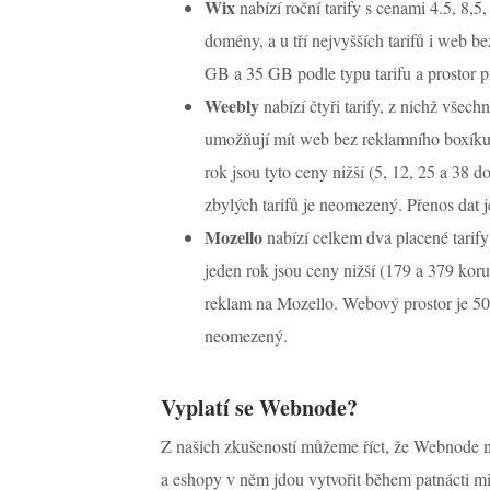
Wix
nabízí roční tarify s cenami 4.5, 8,5,
domény, a u tří nejvyšších tarifů i web
GB a 35 GB podle typu tarifu a prostor p
Weebly
nabízí čtyři tarify, z nichž všec
umožňují mít web bez reklamního boxíku. 
rok jsou tyto ceny nižší (5, 12, 25 a 38 
zbylých tarifů je neomezený. Přenos dat
Mozello
nabízí celkem dva placené tarify
jeden rok jsou ceny nižší (179 a 379 kor
reklam na Mozello. Webový prostor je 50 
neomezený.
Vyplatí se Webnode?
Z našich zkušeností můžeme říct, že Webnode na
a eshopy v něm jdou vytvořit během patnácti mi