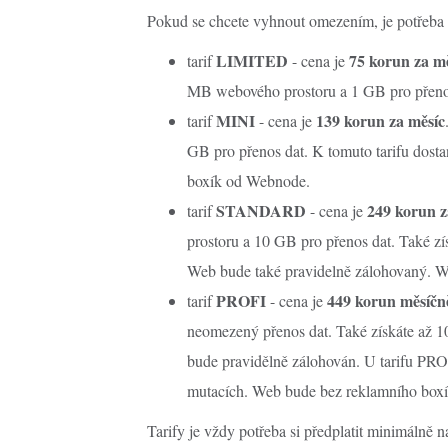
Pokud se chcete vyhnout omezením, je potřeba s
LIMITED
75 korun za m
tarif
- cena je
MB webového prostoru a 1 GB pro přeno
MINI
139 korun za měsíc
tarif
- cena je
GB pro přenos dat. K tomuto tarifu dost
boxík od Webnode.
STANDARD
249 korun z
tarif
- cena je
prostoru a 10 GB pro přenos dat. Také zí
Web bude také pravidelně zálohovaný. 
PROFI
449 korun měsíčn
tarif
- cena je
neomezený přenos dat. Také získáte až 1
bude pravidělně zálohován. U tarifu PRO
mutacích. Web bude bez reklamního box
Tarify je vždy potřeba si předplatit minimálně n