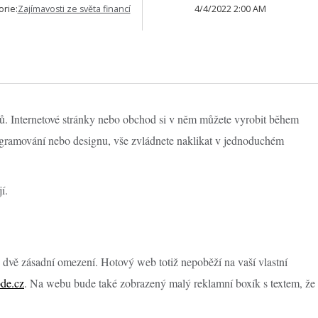
orie:
Zajímavosti ze světa financí
4/4/2022 2:00 AM
ů. Internetové stránky nebo obchod si v něm můžete vyrobit během
rogramování nebo designu, vše zvládnete naklikat v jednoduchém
í.
e dvě zásadní omezení. Hotový web totiž nepoběží na vaší vlastní
de.cz
. Na webu bude také zobrazený malý reklamní boxík s textem, že