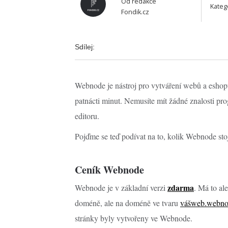
Od
redakce
Kateg
Fondik.cz
Sdílej:
Webnode je nástroj pro vytváření webů a eshop
patnácti minut. Nemusíte mít žádné znalosti p
editoru.
Pojďme se teď podívat na to, kolik Webnode stoj
Ceník Webnode
zdarma
Webnode je v základní verzi
. Má to al
doméně, ale na doméně ve tvaru
vášweb.webno
stránky byly vytvořeny ve Webnode.