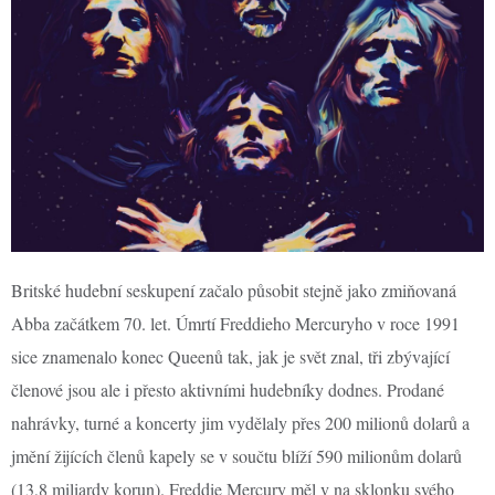
Britské hudební seskupení začalo působit stejně jako zmiňovaná
Abba začátkem 70. let. Úmrtí Freddieho Mercuryho v roce 1991
sice znamenalo konec Queenů tak, jak je svět znal, tři zbývající
členové jsou ale i přesto aktivními hudebníky dodnes. Prodané
nahrávky, turné a koncerty jim vydělaly přes 200 milionů dolarů a
jmění žijících členů kapely se v součtu blíží 590 milionům dolarů
(13,8 miliardy korun). Freddie Mercury měl v na sklonku svého