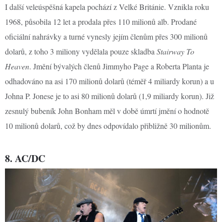
I další veleúspěšná kapela pochází z Velké Británie. Vznikla roku
1968, působila 12 let a prodala přes 110 milionů alb. Prodané
oficiální nahrávky a turné vynesly jejím členům přes 300 milionů
dolarů, z toho 3 miliony vydělala pouze skladba
Stairway To
Heaven
. Jmění bývalých členů Jimmyho Page a Roberta Planta je
odhadováno na asi 170 milionů dolarů (téměř 4 miliardy korun) a u
Johna P. Jonese je to asi 80 milionů dolarů (1,9 miliardy korun). Již
zesnulý bubeník John Bonham měl v době úmrtí jmění o hodnotě
10 milionů dolarů, což by dnes odpovídalo přibližně 30 milionům.
8. AC/DC