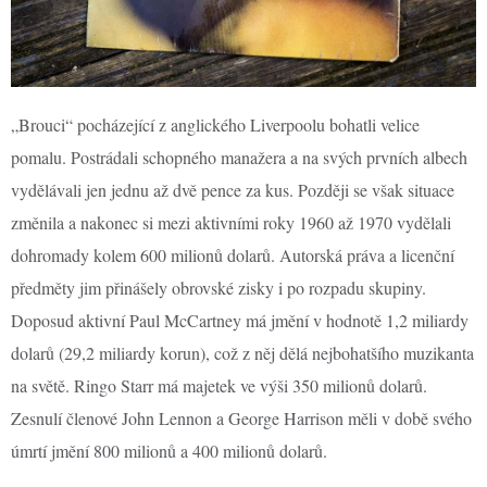
„Brouci“ pocházející z anglického Liverpoolu bohatli velice
pomalu. Postrádali schopného manažera a na svých prvních albech
vydělávali jen jednu až dvě pence za kus. Později se však situace
změnila a nakonec si mezi aktivními roky 1960 až 1970 vydělali
dohromady kolem 600 milionů dolarů. Autorská práva a licenční
předměty jim přinášely obrovské zisky i po rozpadu skupiny.
Doposud aktivní Paul McCartney má jmění v hodnotě 1,2 miliardy
dolarů (29,2 miliardy korun), což z něj dělá nejbohatšího muzikanta
na světě. Ringo Starr má majetek ve výši 350 milionů dolarů.
Zesnulí členové John Lennon a George Harrison měli v době svého
úmrtí jmění 800 milionů a 400 milionů dolarů.