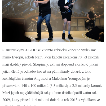
S australskými AC/DC se v tomto žebříčku konečně vydáváme
mimo Evropu, ačkoli bratři, kteří kapelu začátkem 70. let založili,
mají skotský původ. Skupina je aktivní doposud a celkové jmění
jejích členů je odhadováno až na půl miliardy dolarů, z toho
zakládajícím členům Angusovi a Malcolmu Youngovým je
přisuzováno 140 a 100 milionů (3,3 miliardy a 2,3 miliardy korun).
Mezi jejich nejvýdělečnější roky tohoto tisíciletí patřil zatím rok
2009, který přinesl 114 milionů dolarů, a rok 2015 s výdělkem ve