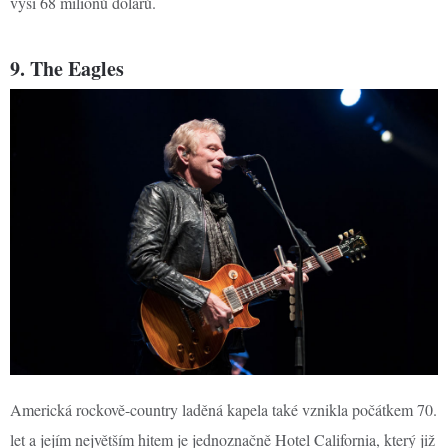
výši 68 milionů dolarů.
9. The Eagles
Americká rockově-country laděná kapela také vznikla počátkem 70.
let a jejím největším hitem je jednoznačně Hotel California, který již