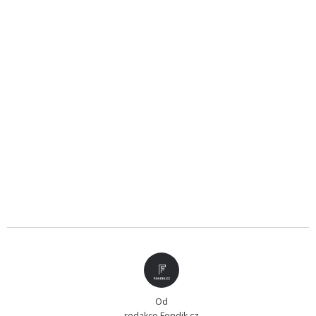
Od
redakce Fondik.cz