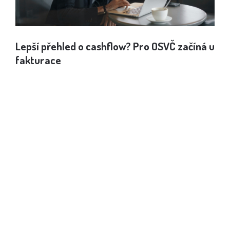
Lepší přehled o cashflow? Pro OSVČ začíná u
Jak
fakturace
spo