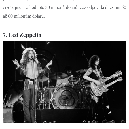
života jmění o hodnotě 30 milionů dolarů, což odpovídá dnešním 50
až 60 milionům dolarů.
7. Led Zeppelin