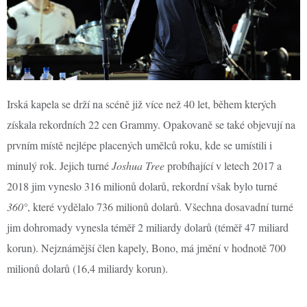
Irská kapela se drží na scéně již více než 40 let, během kterých
získala rekordních 22 cen Grammy. Opakovaně se také objevují na
prvním místě nejlépe placených umělců roku, kde se umístili i
minulý rok. Jejich turné
Joshua Tree
probíhající v letech 2017 a
2018 jim vyneslo 316 milionů dolarů, rekordní však bylo turné
360°
, které vydělalo 736 milionů dolarů. Všechna dosavadní turné
jim dohromady vynesla téměř 2 miliardy dolarů (téměř 47 miliard
korun). Nejznámější člen kapely, Bono, má jmění v hodnotě 700
milionů dolarů (16,4 miliardy korun).