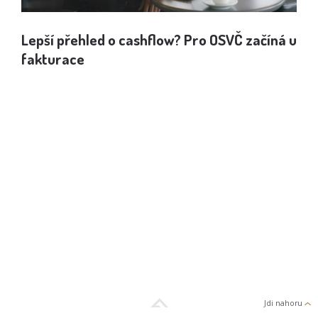
Lepší přehled o cashflow? Pro OSVČ začíná u
Jak
fakturace
spo
Jdi nahoru