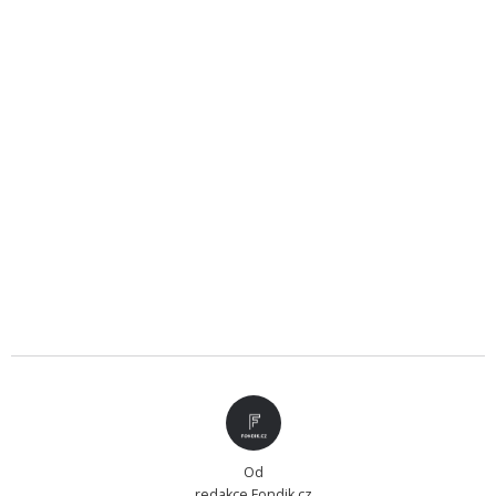
Od
redakce Fondik.cz