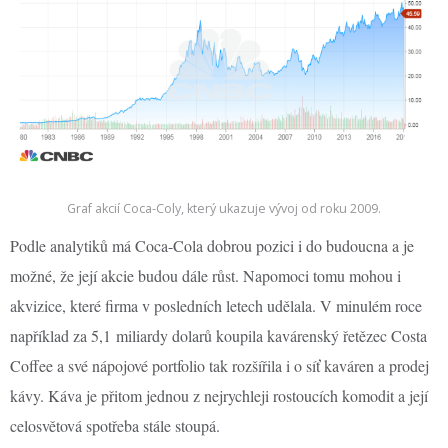
Graf akcií Coca-Coly, který ukazuje vývoj od roku 2009.
Podle analytiků má Coca-Cola dobrou pozici i do budoucna a je
možné, že její akcie budou dále růst. Napomoci tomu mohou i
akvizice, které firma v posledních letech udělala. V minulém roce
například za 5,1 miliardy dolarů koupila kavárenský řetězec Costa
Coffee a své nápojové portfolio tak rozšířila i o síť kaváren a prodej
kávy. Káva je přitom jednou z nejrychleji rostoucích komodit a její
celosvětová spotřeba stále stoupá.