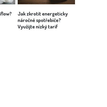
hflow?
Jak zkrotit energeticky
Behaviorální
náročné spotřebiče?
hraní v kasinu
Využijte nízký tarif
pro správu p