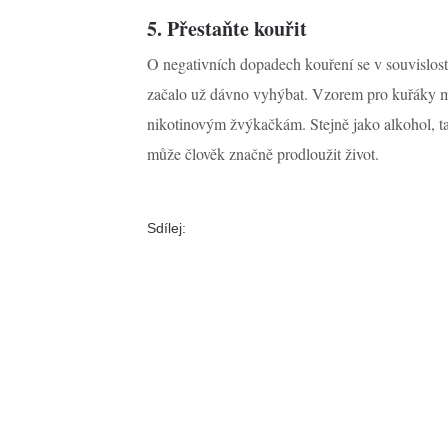
5. Přestaňte kouřit
O negativních dopadech kouření se v souvislosti
začalo už dávno vyhýbat. Vzorem pro kuřáky mů
nikotinovým žvýkačkám. Stejně jako alkohol, t
může člověk značně prodloužit život.
Sdílej: