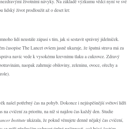
a nezdravými životními návyky. Na základě výzkumu vědci nyní ve své
 lidský život prodloužit až o deset let:
noho lidí neustále zápasí s tím, jak si sestavit správný jídelníček.
m časopise The Lancet ovšem jasně ukazuje, že špatná strava má za
tospráva navíc vede k vysokému krevnímu tlaku a cukrovce. Zdravý
otravinám, naopak zahrnuje obiloviny, zeleninu, ovoce, ořechy a
zole).
ověk našel potřebný čas na pohyb. Dokonce i nejúspěšnější světoví lídři
 na cvičení za prioritu, na níž si najdou čas každý den. Studie
ncer Institute
ukázala, že pokud věnujete denně nějaký čas cvičení,
 by se měli především vyhnout úplné nečinnosti, což bývá častým