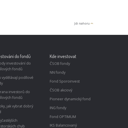
Jdi nahoru
estování do fondů
Kde investovat
ody investování do
ČSOB fondy
ílových fondů
NN fondy
k vydělávají podílové
Fond Sporoinvest
dy
ČSOB akciový
rana investorů do
ílových fondů
Pioneer dynamický fond
oky, jak vybrat dobrý
ING fondy
d
Fond OPTIMUM
jčastějších
IKS Balancovaný
estorských chyb