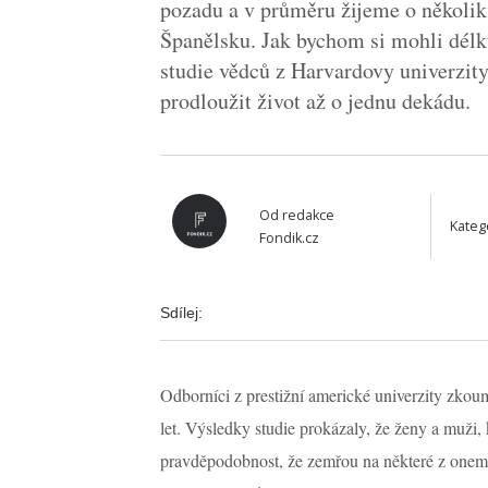
pozadu a v průměru žijeme o několik l
Španělsku. Jak bychom si mohli dél
studie vědců z Harvardovy univerzity
prodloužit život až o jednu dekádu.
Od
redakce
Kateg
Fondik.cz
Sdílej:
Odborníci z prestižní americké univerzity zkoum
let. Výsledky studie prokázaly, že ženy a muži, 
pravděpodobnost, že zemřou na některé z onemoc