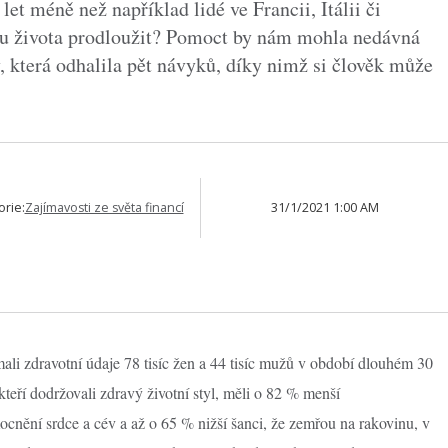
et méně než například lidé ve Francii, Itálii či
ku života prodloužit? Pomoct by nám mohla nedávná
, která odhalila pět návyků, díky nimž si člověk může
orie:
Zajímavosti ze světa financí
31/1/2021 1:00 AM
ali zdravotní údaje 78 tisíc žen a 44 tisíc mužů v období dlouhém 30
kteří dodržovali zdravý životní styl, měli o 82 % menší
nění srdce a cév a až o 65 % nižší šanci, že zemřou na rakovinu, v