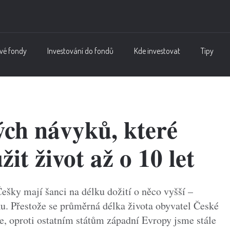
vé fondy
Investování do fondů
Kde investovat
Tipy
ých návyků, které
t život až o 10 let
Češky mají šanci na délku dožití o něco vyšší –
u. Přestože se průměrná délka života obyvatel České
e, oproti ostatním státům západní Evropy jsme stále