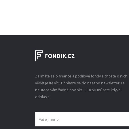
Zajímáte se o finance a podílové fondy a chcete o nich
vědět ještě víc? Přihlaste se do našeho newsletteru a
neuteče vám žádná novinka. Službu můžete kdykoli
odhlásit.