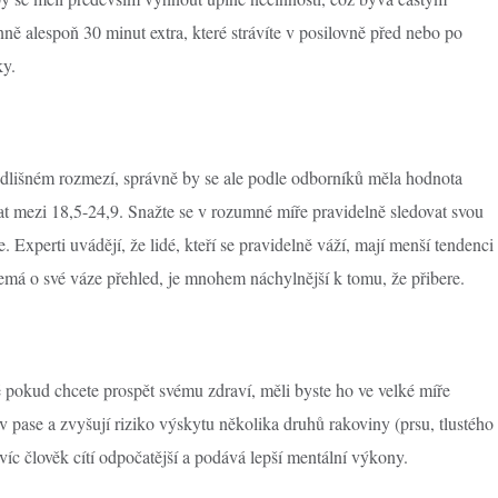
ě alespoň 30 minut extra, které strávíte v posilovně před nebo po
ky.
odlišném rozmezí, správně by se ale podle odborníků měla hodnota
t mezi 18,5-24,9. Snažte se v rozumné míře pravidelně sledovat svou
. Experti uvádějí, že lidé, kteří se pravidelně váží, mají menší tendenci
nemá o své váze přehled, je mnohem náchylnější k tomu, že přibere.
pokud chcete prospět svému zdraví, měli byste ho ve velké míře
v pase a zvyšují riziko výskytu několika druhů rakoviny (prsu, tlustého
avíc člověk cítí odpočatější a podává lepší mentální výkony.