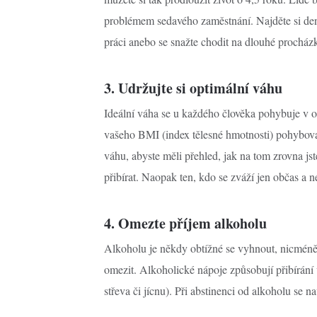
problémem sedavého zaměstnání. Najděte si denn
práci anebo se snažte chodit na dlouhé procház
3. Udržujte si optimální váhu
Ideální váha se u každého člověka pohybuje v 
vašeho BMI (index tělesné hmotnosti) pohybova
váhu, abyste měli přehled, jak na tom zrovna jste
přibírat. Naopak ten, kdo se zváží jen občas a 
4. Omezte příjem alkoholu
Alkoholu je někdy obtížné se vyhnout, nicméně 
omezit. Alkoholické nápoje způsobují přibírání 
střeva či jícnu). Při abstinenci od alkoholu se n