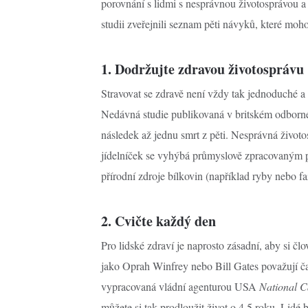
porovnání s lidmi s nesprávnou životosprávou 
studii zveřejnili seznam pěti návyků, které mohou
1. Dodržujte zdravou životosprávu
Stravovat se zdravě není vždy tak jednoduché a m
Nedávná studie publikovaná v britském odborné
následek až jednu smrt z pěti. Nesprávná živo
jídelníček se vyhýbá průmyslově zpracovaným p
přírodní zdroje bílkovin (například ryby nebo fa
2. Cvičte každý den
Pro lidské zdraví je naprosto zásadní, aby si čl
jako Oprah Winfrey nebo Bill Gates považují čas
vypracovaná vládní agenturou USA
National Ca
můžete si tak prodloužit život o 4,5 roku. Lidé