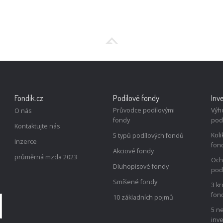
Fondik.cz
Podílové fondy
Inv
Průvodce podílovými
Výh
O nás
fondy
pod
Kontaktujte nás
Koli
5 typů podílových fondů
Inzerce
fon
Akciové fondy
průměrná mzda 2023
Och
Dluhopisové fondy
pod
Smíšené fondy
3 kr
fon
10 základních pojmů
5 ne
inv