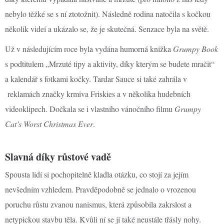
nebylo těžké se s ní ztotožnit). Následně rodina natočila s kočkou
několik videí a ukázalo se, že je skutečná. Senzace byla na světě.
Už v následujícím roce byla vydána humorná knížka
Grumpy Book
s podtitulem „Mrzuté tipy a aktivity, díky kterým se budete mračit“
a kalendář s fotkami kočky. Tardar Sauce si také zahrála v
reklamách značky krmiva Friskies a v několika hudebních
videoklipech. Dočkala se i vlastního vánočního filmu
Grumpy
Cat’s Worst Christmas Ever
.
Slavná díky růstové vadě
Spousta lidí si pochopitelně kladla otázku, co stojí za jejím
nevšedním vzhledem. Pravděpodobně se jednalo o vrozenou
poruchu růstu zvanou nanismus, která způsobila zakrslost a
netypickou stavbu těla. Kvůli ní se jí také neustále třásly nohy.