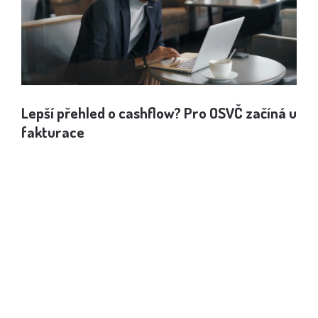
Lepší přehled o cashflow? Pro OSVČ začíná u
Jak
fakturace
spo