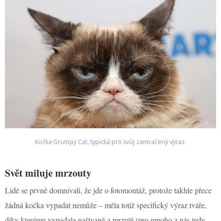
Kočka Grumpy Cat, typická pro svůj zamračený výraz.
Svět miluje mrzouty
Lidé se prvně domnívali, že jde o fotomontáž, protože takhle přece
žádná kočka vypadat nemůže – měla totiž specifický výraz tváře,
díky kterému vypadala naštvaně a mrzutě (pro mnoho z nás tedy