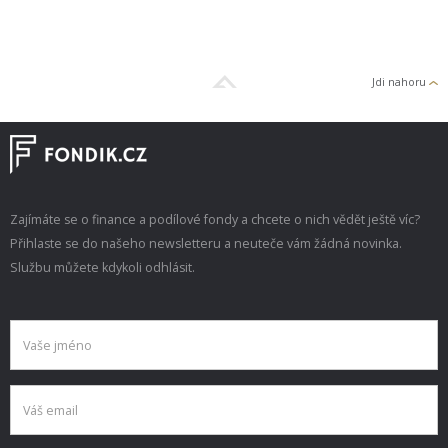
Jdi nahoru
Zajímáte se o finance a podílové fondy a chcete o nich vědět ještě víc?
Přihlaste se do našeho newsletteru a neuteče vám žádná novinka.
Službu můžete kdykoli odhlásit.