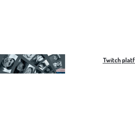
stoupá, ale pořád jsme
Twitch platf
em Evropy