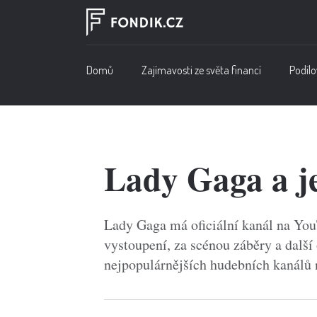
Domů
Zajímavosti ze světa financí
Podílo
Lady Gaga a je
Lady Gaga má oficiální kanál na YouT
vystoupení, za scénou záběry a další 
nejpopulárnějších hudebních kanálů n