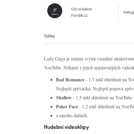
Od
redakce
Kateg
Fondik.cz
Sdílej:
Lady Gaga je známá svými vizuálně atraktivními
YouTube. Některé z jejích nejslavnějších videok
Bad Romance
- 1,7 mld shlédnutí na Y
Nejlepší zpěvačka, Nejlepší popová zpěva
Shallow
- 1,5 mld shlédnutí na YouTube 
Poker Face
- 1,2 mld shlédnutí na YouTu
a mnoho dalších.
Hudební videoklipy