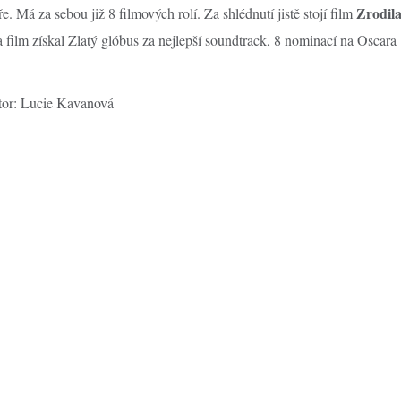
Zrodil
 Má za sebou již 8 filmových rolí. Za shlédnutí jistě stojí film
 a film získal Zlatý glóbus za nejlepší soundtrack, 8 nominací na Oscara
tor: Lucie Kavanová