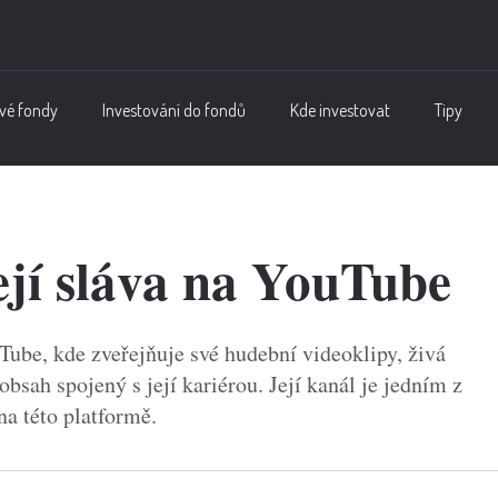
vé fondy
Investování do fondů
Kde investovat
Tipy
jí sláva na YouTube
ube, kde zveřejňuje své hudební videoklipy, živá
obsah spojený s její kariérou. Její kanál je jedním z
a této platformě.