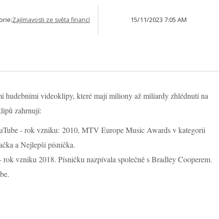
orie:
Zajímavosti ze světa financí
15/11/2023 7:05 AM
 hudebními videoklipy, které mají miliony až miliardy zhlédnutí na
lipů zahrnují:
ouTube - rok vzniku: 2010, MTV Europe Music Awards v kategorii
čka a Nejlepší písnička.
- rok vzniku 2018. Písničku nazpívala společně s Bradley Cooperem.
be.