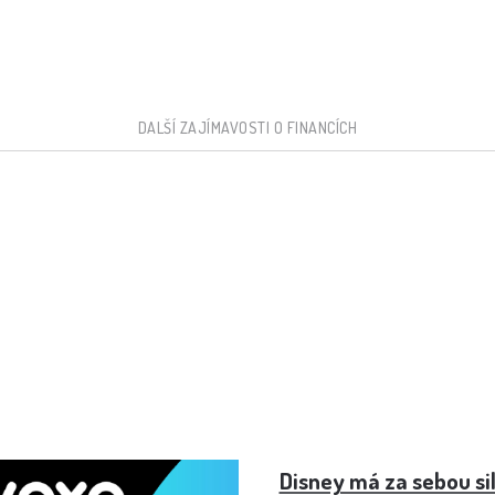
DALŠÍ ZAJÍMAVOSTI O FINANCÍCH
Návod krok za krokem.
Disney má za sebou sil