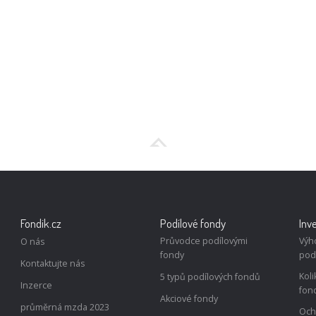
Fondik.cz
Podílové fondy
Inv
Průvodce podílovými
Výh
O nás
fondy
pod
Kontaktujte nás
Koli
5 typů podílových fondů
Inzerce
fon
Akciové fondy
průměrná mzda 2023
Och