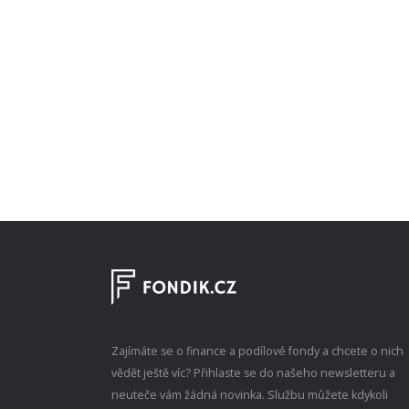
Zajímáte se o finance a podílové fondy a chcete o nich
vědět ještě víc? Přihlaste se do našeho newsletteru a
neuteče vám žádná novinka. Službu můžete kdykoli