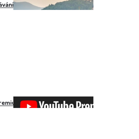
ávání analytiků
remium Family: cena