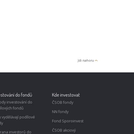
Jdi nahoru
estování do fondů
Kde investovat
ody investování do
ČSOB fondy
ílových fondů
NN fondy
k vydělávají podílové
Fond Sporoinvest
dy
ČSOB akciový
rana investorů do