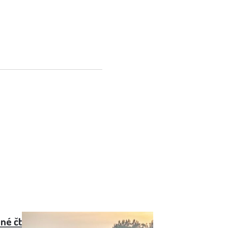
né čtvrtletí. Výsledky překonaly