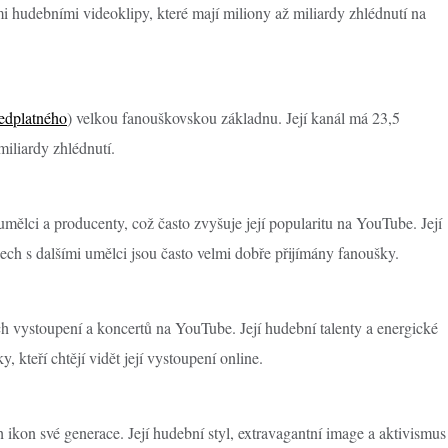
 hudebními videoklipy, které mají miliony až miliardy zhlédnutí na
edplatného
) velkou fanouškovskou základnu. Její kanál má 23,5
miliardy zhlédnutí.
mělci a producenty, což často zvyšuje její popularitu na YouTube. Její
ech s dalšími umělci jsou často velmi dobře přijímány fanoušky.
h vystoupení a koncertů na YouTube. Její hudební talenty a energické
y, kteří chtějí vidět její vystoupení online.
ikon své generace. Její hudební styl, extravagantní image a aktivismus