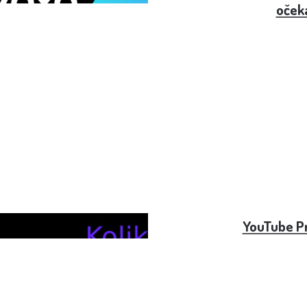
oček
ěsíc jako měsíc
YouTube P