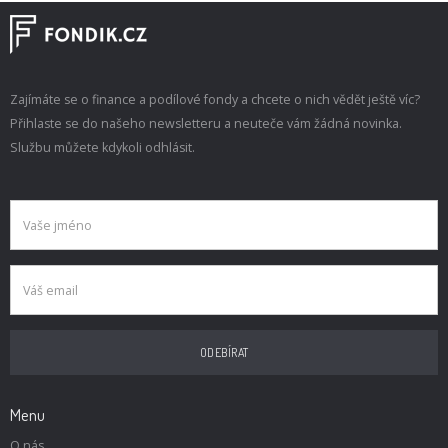
Zajímáte se o finance a podílové fondy a chcete o nich vědět ještě víc?
Přihlaste se do našeho newsletteru a neuteče vám žádná novinka.
Službu můžete kdykoli odhlásit.
Menu
O nás