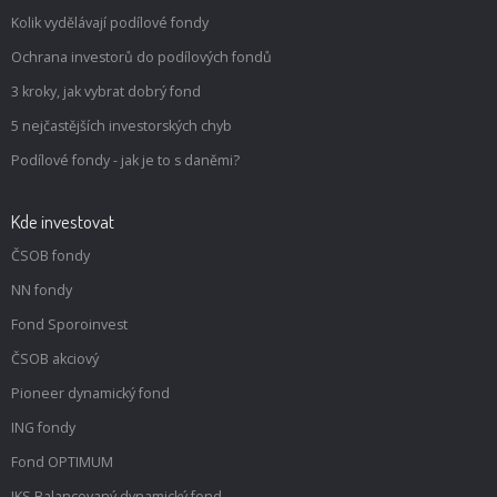
Kolik vydělávají podílové fondy
Ochrana investorů do podílových fondů
3 kroky, jak vybrat dobrý fond
5 nejčastějších investorských chyb
Podílové fondy - jak je to s daněmi?
Kde investovat
ČSOB fondy
NN fondy
Fond Sporoinvest
ČSOB akciový
Pioneer dynamický fond
ING fondy
Fond OPTIMUM
IKS Balancovaný dynamický fond