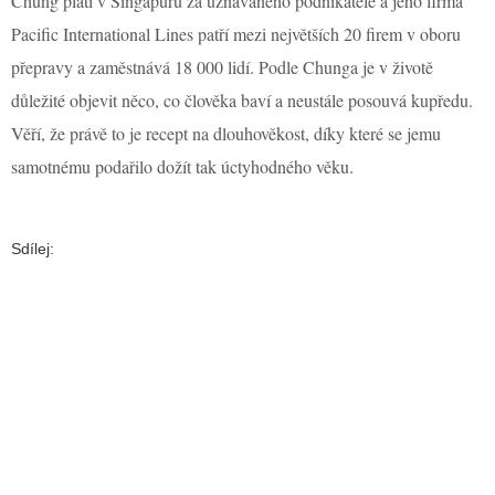
Chung platí v Singapuru za uznávaného podnikatele a jeho firma
Pacific International Lines patří mezi největších 20 firem v oboru
přepravy a zaměstnává 18 000 lidí. Podle Chunga je v životě
důležité objevit něco, co člověka baví a neustále posouvá kupředu.
Věří, že právě to je recept na dlouhověkost, díky které se jemu
samotnému podařilo dožít tak úctyhodného věku.
Sdílej: