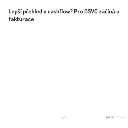
Lepší přehled o cashflow? Pro OSVČ začíná u
Jak
fakturace
spo
Jdi nahoru