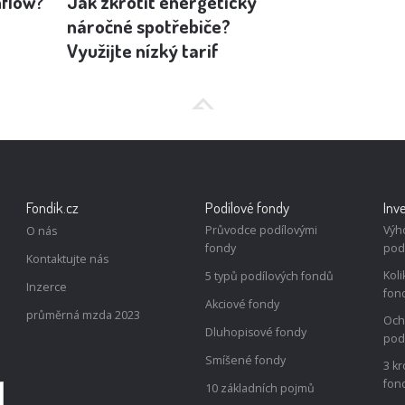
hflow?
Jak zkrotit energeticky
Behaviorální
náročné spotřebiče?
hraní v kasinu
Využijte nízký tarif
pro správu p
Fondik.cz
Podílové fondy
Inv
Průvodce podílovými
Výh
O nás
fondy
pod
Kontaktujte nás
Koli
5 typů podílových fondů
Inzerce
fon
Akciové fondy
průměrná mzda 2023
Och
Dluhopisové fondy
pod
Smíšené fondy
3 kr
fon
10 základních pojmů