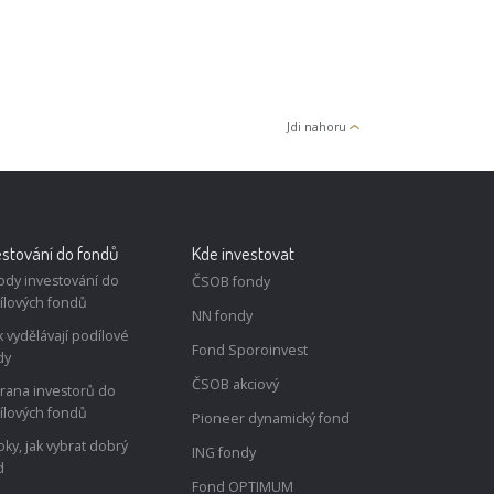
 ekonomika
Jak osobní AI asistenti
: postřehy
mění správu digitálních
eněz
služeb v roce 2026?
Jdi nahoru
estování do fondů
Kde investovat
ody investování do
ČSOB fondy
ílových fondů
NN fondy
k vydělávají podílové
Fond Sporoinvest
dy
ČSOB akciový
rana investorů do
ílových fondů
Pioneer dynamický fond
oky, jak vybrat dobrý
ING fondy
d
Fond OPTIMUM