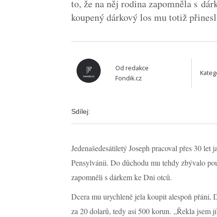
to, že na něj rodina zapomněla s dá
koupený dárkový los mu totiž přinesl 
Od
redakce
Kateg
Fondik.cz
Sdílej:
Jedenašedesátiletý Joseph pracoval přes 30 let
Pensylvánii. Do důchodu mu tehdy zbývalo pou
zapomněli s dárkem ke Dni otců.
Dcera mu urychleně jela koupit alespoň přání, Debb
za 20 dolarů, tedy asi 500 korun. „Řekla jsem jí