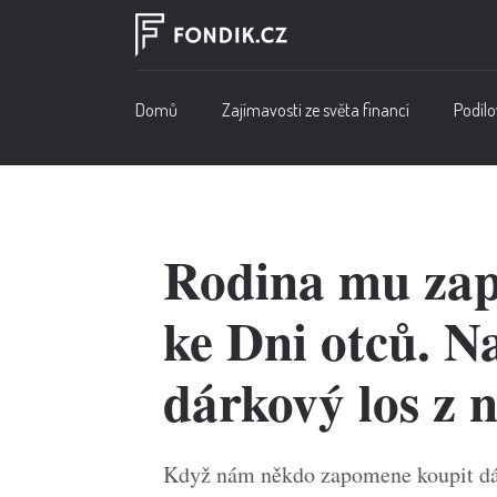
Domů
Zajímavosti ze světa financí
Podílo
Rodina mu zap
ke Dni otců. N
dárkový los z n
Když nám někdo zapomene koupit dáre