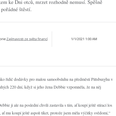
rkem ke Dni otců, mrzet rozhodně nemusí. Spěšně
pořádné štěstí.
orie:
Zajímavosti ze světa financí
1/1/2021 1:00 AM
 jako řidič dodávky pro malou samoobsluhu na předměstí Pittsburghu v
hých 220 dní, když si jeho žena Debbie vzpomněla, že na něj
ie ji ale na poslední chvíli zastavila s tím, ať koupí ještě stírací los
, ať mu koupí ještě aspoň tiket, protože jsem měla výčitky svědomí,“