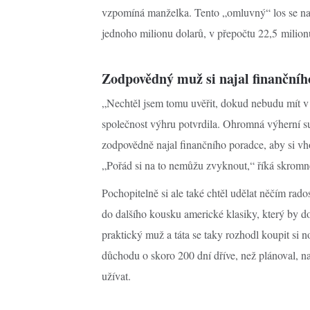
vzpomíná manželka. Tento „omluvný“ los se n
jednoho milionu dolarů, v přepočtu 22,5 milion
Zodpovědný muž si najal finanční
„Nechtěl jsem tomu uvěřit, dokud nebudu mít v ruc
společnost výhru potvrdila. Ohromná výherní sum
zodpovědně najal finančního poradce, aby si vho
„Pořád si na to nemůžu zvyknout,“ říká skromn
Pochopitelně si ale také chtěl udělat něčím rad
do dalšího kousku americké klasiky, který by dop
praktický muž a táta se taky rozhodl koupit si 
důchodu o skoro 200 dní dříve, než plánoval, 
užívat.