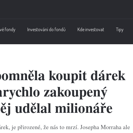
vé fondy
Investování do fondů
Kde investovat
Tipy
omněla koupit dárek
arychlo zakoupený
ěj udělal milionáře
k, je přirozené, že nás to mrzí. Josepha Morraha ale