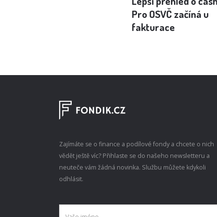
Lepší přehled o cas
Pro OSVČ začíná u
fakturace
Zajímáte se o finance a podílové fondy a chcete o nich
vědět ještě víc? Přihlaste se do našeho newsletteru a
neuteče vám žádná novinka. Službu můžete kdykoli
odhlásit.