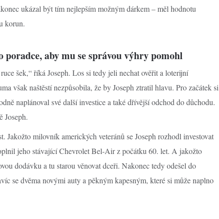
akonec ukázal být tím nejlepším možným dárkem – měl hodnotu
u korun.
ho poradce, aby mu se správou výhry pomohl
e šek,“ říká Joseph. Los si tedy jeli nechat ověřit a loterijní
a však naštěstí nezpůsobila, že by Joseph ztratil hlavu. Pro začátek si
dně naplánoval své další investice a také dřívější odchod do důchodu.
ě Joseph.
ost. Jakožto milovník amerických veteránů se Joseph rozhodl investovat
lnil jeho stávající Chevrolet Bel-Air z počátku 60. let. A jakožto
novou dodávku a tu starou věnovat dceři. Nakonec tedy odešel do
navíc se dvěma novými auty a pěkným kapesným, které si může naplno