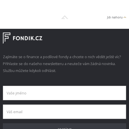
Jdi nahoru
Zajímáte se o finance a podílové fondy a chcete o nich vědět ještě víc?
Přihlaste se do našeho newsletteru a neuteče vám žádná novinka.
Službu můžete kdykoli odhlásit.