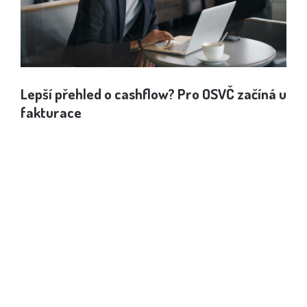
Lepší přehled o cashflow? Pro OSVČ začíná u
Jak
fakturace
spo