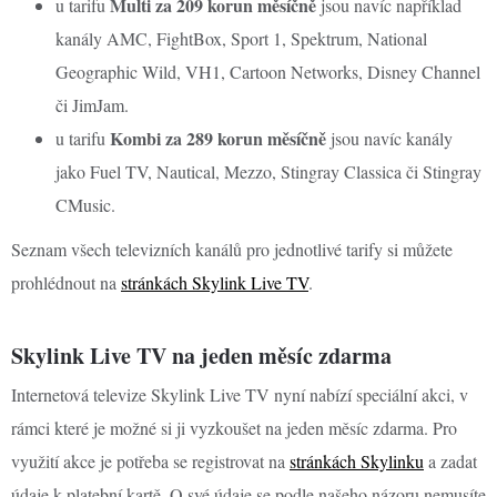
Multi za 209 korun měsíčně
u tarifu
jsou navíc například
kanály AMC, FightBox, Sport 1, Spektrum, National
Geographic Wild, VH1, Cartoon Networks, Disney Channel
či JimJam.
Kombi za 289 korun měsíčně
u tarifu
jsou navíc kanály
jako Fuel TV, Nautical, Mezzo, Stingray Classica či Stingray
CMusic.
Seznam všech televizních kanálů pro jednotlivé tarify si můžete
prohlédnout na
stránkách Skylink Live TV
.
Skylink Live TV na jeden měsíc zdarma
Internetová televize Skylink Live TV nyní nabízí speciální akci, v
rámci které je možné si ji vyzkoušet na jeden měsíc zdarma. Pro
využití akce je potřeba se registrovat na
stránkách Skylinku
a zadat
údaje k platební kartě. O své údaje se podle našeho názoru nemusíte