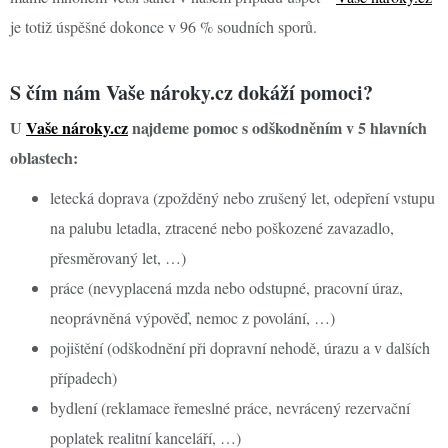
je totiž úspěšné dokonce v 96 % soudních sporů.
S čím nám Vaše nároky.cz dokáží pomoci?
U
Vaše nároky.cz
najdeme pomoc s odškodněním v 5 hlavních
oblastech:
letecká doprava (zpožděný nebo zrušený let, odepření vstupu
na palubu letadla, ztracené nebo poškozené zavazadlo,
přesměrovaný let, …)
práce (nevyplacená mzda nebo odstupné, pracovní úraz,
neoprávněná výpověď, nemoc z povolání, …)
pojištění (odškodnění při dopravní nehodě, úrazu a v dalších
případech)
bydlení (reklamace řemeslné práce, nevrácený rezervační
poplatek realitní kanceláří, …)