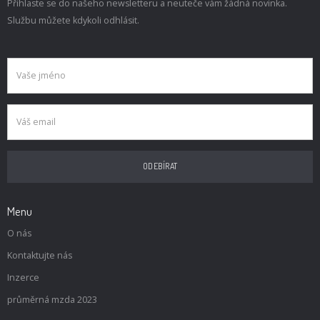
Přihlaste se do našeho newsletteru a neuteče vám žádná novinka.
Službu můžete kdykoli odhlásit.
Menu
O nás
Kontaktujte nás
Inzerce
průměrná mzda 2023