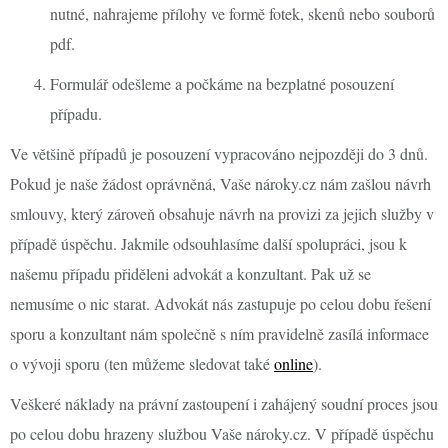
nutné, nahrajeme přílohy ve formě fotek, skenů nebo souborů
pdf.
Formulář odešleme a počkáme na bezplatné posouzení
případu.
Ve většině případů je posouzení vypracováno nejpozději do 3 dnů.
Pokud je naše žádost oprávněná, Vaše nároky.cz nám zašlou návrh
smlouvy, který zároveň obsahuje návrh na provizi za jejich služby v
případě úspěchu. Jakmile odsouhlasíme další spolupráci, jsou k
našemu případu přiděleni advokát a konzultant. Pak už se
nemusíme o nic starat. Advokát nás zastupuje po celou dobu řešení
sporu a konzultant nám společně s ním pravidelně zasílá informace
o vývoji sporu (ten můžeme sledovat také
online
).
Veškeré náklady na právní zastoupení i zahájený soudní proces jsou
po celou dobu hrazeny službou Vaše nároky.cz. V případě úspěchu