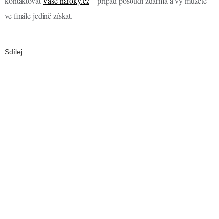
kontaktovat
Vaše nároky.cz
– případ posoudí zdarma a vy můžete
ve finále jedině získat.
Sdílej: