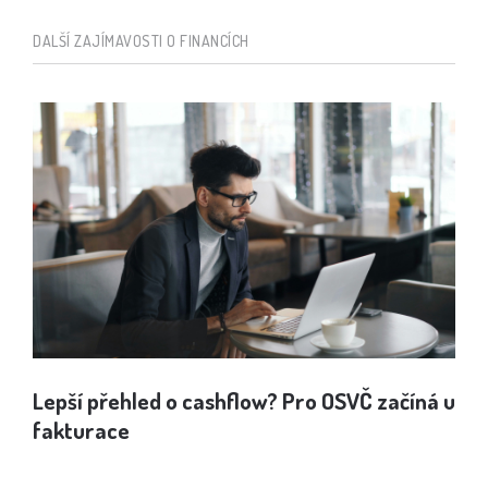
DALŠÍ ZAJÍMAVOSTI O FINANCÍCH
Lepší přehled o cashflow? Pro OSVČ začíná u
Jak
fakturace
spo