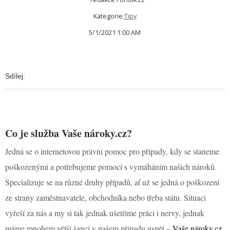
Kategorie:
Tipy
5/1/2021 1:00 AM
Sdílej:
Co je služba Vaše nároky.cz?
Jedná se o internetovou právní pomoc pro případy, kdy se staneme
poškozenými a potřebujeme pomoci s vymáháním našich nároků.
Specializuje se na různé druhy případů, ať už se jedná o poškození
ze strany zaměstnavatele, obchodníka nebo třeba státu. Situaci
vyřeší za nás a my si tak jednak ušetříme práci i nervy, jednak
máme mnohem větší šanci v našem případu uspět –
Vaše nároky.cz