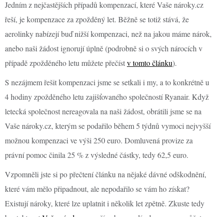
Jedním z nejčastějších případů kompenzací, které Vaše nároky.cz
řeší, je kompenzace za zpožděný let. Běžně se totiž stává, že
aerolinky nabízejí buď nižší kompenzaci, než na jakou máme nárok,
anebo naši žádost ignorují úplně (podrobně si o svých nárocích v
případě zpožděného letu můžete přečíst
v tomto článku
).
S nezájmem řešit kompenzaci jsme se setkali i my, a to konkrétně u
4 hodiny zpožděného letu zajišťovaného společností Ryanair. Když
letecká společnost nereagovala na naši žádost, obrátili jsme se na
Vaše nároky.cz, kterým se podařilo během 5 týdnů vymoci nejvyšší
možnou kompenzaci ve výši 250 euro. Domluvená provize za
právní pomoc činila 25 % z výsledné částky, tedy 62,5 euro.
Vzpomněli jste si po přečtení článku na nějaké dávné odškodnění,
které vám mělo připadnout, ale nepodařilo se vám ho získat?
Existují nároky, které lze uplatnit i několik let zpětně. Zkuste tedy