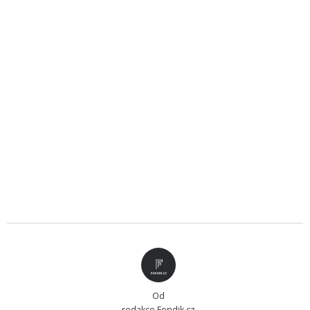
Od
redakce Fondik.cz