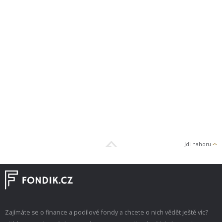
Jdi nahoru
Zajímáte se o finance a podílové fondy a chcete o nich vědět ještě víc?