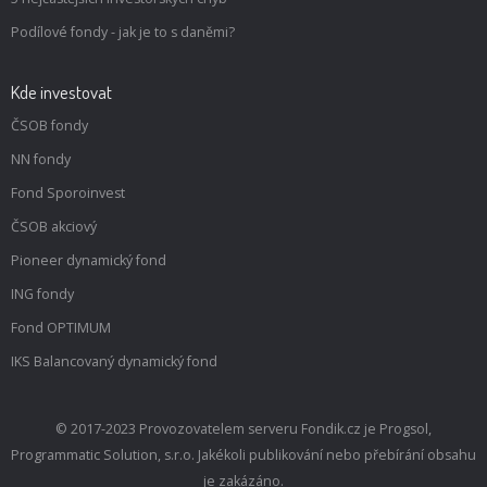
Podílové fondy - jak je to s daněmi?
Kde investovat
ČSOB fondy
NN fondy
Fond Sporoinvest
ČSOB akciový
Pioneer dynamický fond
ING fondy
Fond OPTIMUM
IKS Balancovaný dynamický fond
© 2017-2023 Provozovatelem serveru Fondik.cz je Progsol,
Programmatic Solution, s.r.o. Jakékoli publikování nebo přebírání obsahu
je zakázáno.