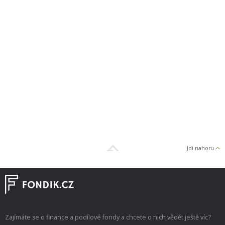
Jdi nahoru
Zajímáte se o finance a podílové fondy a chcete o nich vědět ještě víc?