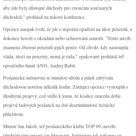
aby zde byly důstojné důchody pro vnoučata současných
důchodců," prohlásil na tiskové konferenci.
Opozice naopak tvrdí, že jde o úsporná opatření na úkor penzistů, a
dokonce hovoří o okrádání nebo ochuzování seniorů. "Tento návrh
znamená zbavení penzistů jejich peněz. Od chvíle, kdy nastoupila
vláda, útočí na penzisty, nemá je ráda," opakovaně prohlásil šéf
opozičního hnutí ANO, Andrej Babiš.
Poslanecká sněmovna se minulou středu a pátek zabývala
důchodovou novelou několik hodin. Zástupci opozice vystoupili s
dlouhými projevy, což vedlo k tomu, že koalice omezila dobu
projevů řadových poslanců na dvě desetiminutové řečnické
příležitosti.
Ministr Jan Jakob, šéf poslaneckého klubu TOP 09, navrhl
středeční ráno pevný čas hlasování. Sněmovna tak nakonec ve