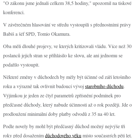
"O zákonu jsme jednali celkem 38,5 hodiny," upozornil na tiskové
konferenci.
V závěrečném hlasování ve středu vystoupili s přednostními právy
Babiš a šéf SPD, Tomio Okamura.
Oba měli dlouhé projevy, ve kterých kritizovali vládu. Více než 30
poslanců jejich stran se přihlásilo ke slovu, ale ani jednomu se
podařilo vystoupit.
Některé změny v důchodech by měly být účinné od září letošního
roku a výrazně tak ovlivnit budoucí vývoj
starobního důchodu
.
Výjimkou je jeden ze čtyř parametrů zpřísnění podmínek pro
předčasné důchody, který nabude účinnosti až o rok později. Jde o
prodloužení minimální doby platby odvodů z 35 na 40 let.
Podle novely by mohl být předčasný důchod možný nejvýše tři
roky před dosažením
důchodového věku
místo současných pěti let.