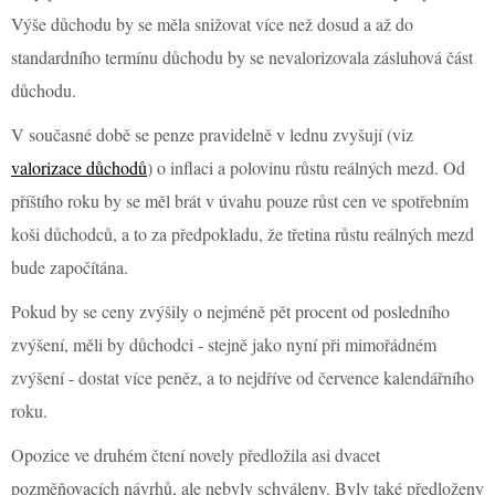
Výše důchodu by se měla snižovat více než dosud a až do
standardního termínu důchodu by se nevalorizovala zásluhová část
důchodu.
V současné době se penze pravidelně v lednu zvyšují (viz
valorizace důchodů
) o inflaci a polovinu růstu reálných mezd. Od
příštího roku by se měl brát v úvahu pouze růst cen ve spotřebním
koši důchodců, a to za předpokladu, že třetina růstu reálných mezd
bude započítána.
Pokud by se ceny zvýšily o nejméně pět procent od posledního
zvýšení, měli by důchodci - stejně jako nyní při mimořádném
zvýšení - dostat více peněz, a to nejdříve od července kalendářního
roku.
Opozice ve druhém čtení novely předložila asi dvacet
pozměňovacích návrhů, ale nebyly schváleny. Byly také předloženy