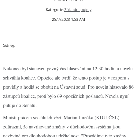
Kategorie:
Základní pojmy
28/7/2023 1:53 AM
Sdílej:
Nakonec byl stanoven pevný čas hlasování na 12:30 hodin a novelu
schválila koalice. Opozice ale tvrdí, že tento postup je v rozporu s
pravidly a hodlá se obrátit na Ústavní soud. Pro novelu hlasovalo 86
zástupců koalice, proti bylo 69 opozičních poslanců. Novela nyní
putuje do Senátu.
Ministr práce a sociálních věcí, Marian Jurečka (KDU-ČSL),
zdůraznil, že navrhované změny v důchodovém systému jsou
nezbytné pro dlouhodobou udržitelnost. "Provádíme tyto změny,