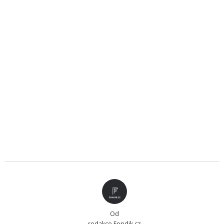
Od
redakce Fondik.cz