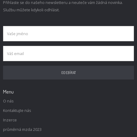
Přihlaste se do našeho newsletteru a neuteče vám žádná novinka.
Službu můžete kdykoli odhlásit.
Menu
O nás
Kontaktujte nás
Inzerce
průměrná mzda 2023