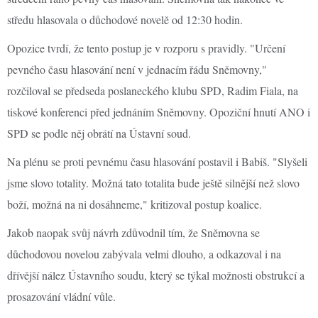
středu hlasovala o důchodové novelě od 12:30 hodin.
Opozice tvrdí, že tento postup je v rozporu s pravidly. "Určení
pevného času hlasování není v jednacím řádu Sněmovny,"
rozčiloval se předseda poslaneckého klubu SPD, Radim Fiala, na
tiskové konferenci před jednáním Sněmovny. Opoziční hnutí ANO i
SPD se podle něj obrátí na Ústavní soud.
Na plénu se proti pevnému času hlasování postavil i Babiš. "Slyšeli
jsme slovo totality. Možná tato totalita bude ještě silnější než slovo
boží, možná na ni dosáhneme," kritizoval postup koalice.
Jakob naopak svůj návrh zdůvodnil tím, že Sněmovna se
důchodovou novelou zabývala velmi dlouho, a odkazoval i na
dřívější nález Ústavního soudu, který se týkal možnosti obstrukcí a
prosazování vládní vůle.