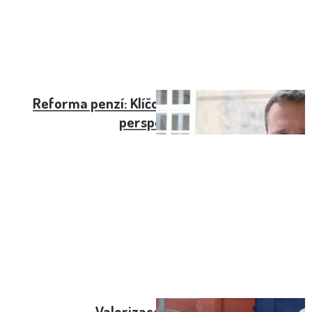
Reforma penzí: Klíčové změny a budoucí
perspektivy
Valorizace důchodů