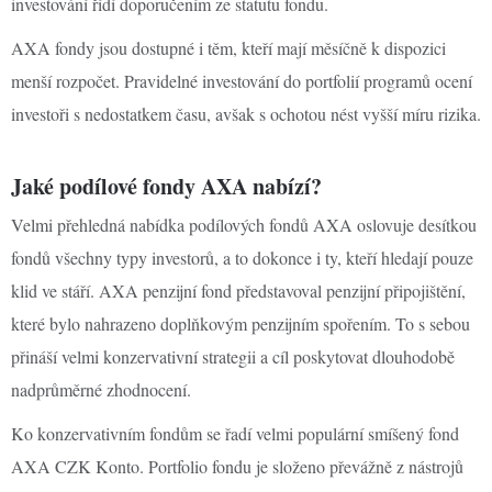
investování řídí doporučením ze statutu fondu.
AXA fondy jsou dostupné i těm, kteří mají měsíčně k dispozici
menší rozpočet. Pravidelné investování do portfolií programů ocení
investoři s nedostatkem času, avšak s ochotou nést vyšší míru rizika.
Jaké podílové fondy AXA nabízí?
Velmi přehledná nabídka podílových fondů AXA oslovuje desítkou
fondů všechny typy investorů, a to dokonce i ty, kteří hledají pouze
klid ve stáří. AXA penzijní fond představoval penzijní připojištění,
které bylo nahrazeno doplňkovým penzijním spořením. To s sebou
přináší velmi konzervativní strategii a cíl poskytovat dlouhodobě
nadprůměrné zhodnocení.
Ko konzervativním fondům se řadí velmi populární smíšený fond
AXA CZK Konto. Portfolio fondu je složeno převážně z nástrojů