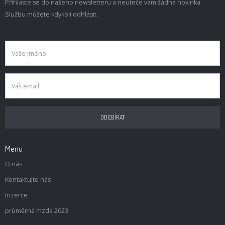
Přihlaste se do našeho newsletteru a neuteče vám žádná novinka.
Službu můžete kdykoli odhlásit.
Menu
O nás
Kontaktujte nás
Inzerce
průměrná mzda 2023