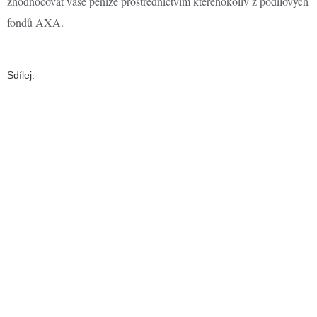
zhodnocovat vaše peníze prostřednictvím kteréhokoliv z podílových
fondů AXA.
Sdílej: