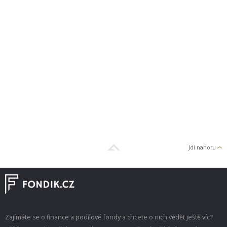
Jdi nahoru
Zajímáte se o finance a podílové fondy a chcete o nich vědět ještě víc?