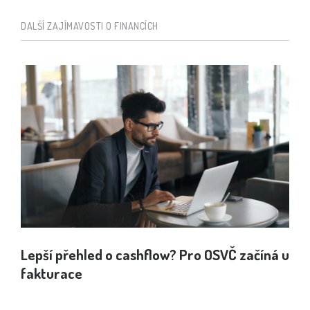
DALŠÍ ZAJÍMAVOSTI O FINANCÍCH
Lepší přehled o cashflow? Pro OSVČ začíná u
Jak
fakturace
spo