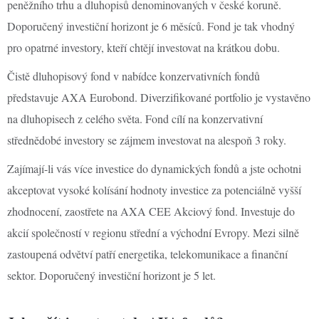
peněžního trhu a dluhopisů denominovaných v české koruně.
Doporučený investiční horizont je 6 měsíců. Fond je tak vhodný
pro opatrné investory, kteří chtějí investovat na krátkou dobu.
Čistě dluhopisový fond v nabídce konzervativních fondů
představuje AXA Eurobond. Diverzifikované portfolio je vystavěno
na dluhopisech z celého světa. Fond cílí na konzervativní
střednědobé investory se zájmem investovat na alespoň 3 roky.
Zajímají-li vás více investice do dynamických fondů a jste ochotni
akceptovat vysoké kolísání hodnoty investice za potenciálně vyšší
zhodnocení, zaostřete na AXA CEE Akciový fond. Investuje do
akcií společností v regionu střední a východní Evropy. Mezi silně
zastoupená odvětví patří energetika, telekomunikace a finanční
sektor. Doporučený investiční horizont je 5 let.