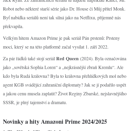
Robot nebo některé starší série jako Dr. House či Můj přítel Monk.
Byť nabídka seriálů není tak silná jako na Netflixu, příjemně nás
překvapila.
Velkým hitem Amazon Prime je pak seriál Pán prstenů: Prsteny
moci, který se na této platformě začal vysílat 1. září 2022.
Red Queen
Za pár řádků také stojí seriál
(2024). Byla označována
jako „sovětská Sophia Loren“ a „nejkrásnější zbraň Kremlu“. Ale
kdo byla Rudá královna? Byla to královna přehlídkových mol nebo
agent KGB svádějící zahraniční diplomaty? Jak se jí podařilo uspět
a jakou cenu musela zaplatit? Život Reginy Zbarské, nejslavnějšího
SSSR, je plný tajemství a dramatu.
Novinky a hity Amazoni Prime 2024/2025