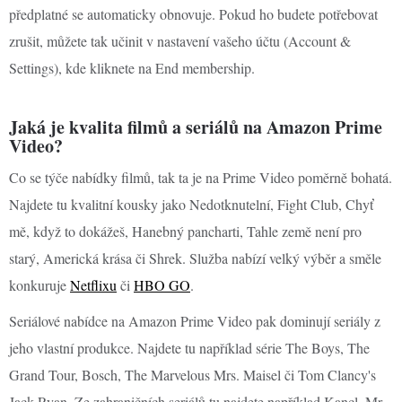
předplatné se automaticky obnovuje. Pokud ho budete potřebovat
zrušit, můžete tak učinit v nastavení vašeho účtu (Account &
Settings), kde kliknete na End membership.
Jaká je kvalita filmů a seriálů na Amazon Prime
Video?
Co se týče nabídky filmů, tak ta je na Prime Video poměrně bohatá.
Najdete tu kvalitní kousky jako Nedotknutelní, Fight Club, Chyť
mě, když to dokážeš, Hanebný pancharti, Tahle země není pro
starý, Americká krása či Shrek. Služba nabízí velký výběr a směle
konkuruje
Netflixu
či
HBO GO
.
Seriálové nabídce na Amazon Prime Video pak dominují seriály z
jeho vlastní produkce. Najdete tu například série The Boys, The
Grand Tour, Bosch, The Marvelous Mrs. Maisel či Tom Clancy's
Jack Ryan. Ze zahraničních seriálů tu najdete například Kancl, Mr.