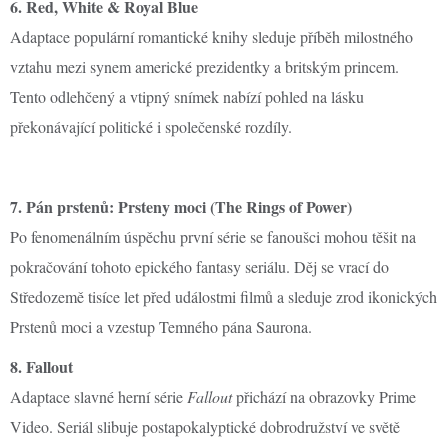
6. Red, White & Royal Blue
Adaptace populární romantické knihy sleduje příběh milostného
vztahu mezi synem americké prezidentky a britským princem.
Tento odlehčený a vtipný snímek nabízí pohled na lásku
překonávající politické i společenské rozdíly.
7. Pán prstenů: Prsteny moci (The Rings of Power)
Po fenomenálním úspěchu první série se fanoušci mohou těšit na
pokračování tohoto epického fantasy seriálu. Děj se vrací do
Středozemě tisíce let před událostmi filmů a sleduje zrod ikonických
Prstenů moci a vzestup Temného pána Saurona.
8. Fallout
Adaptace slavné herní série
Fallout
přichází na obrazovky Prime
Video. Seriál slibuje postapokalyptické dobrodružství ve světě