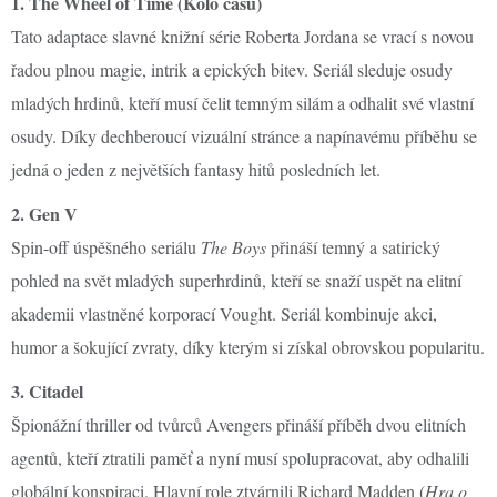
1. The Wheel of Time (Kolo času)
Tato adaptace slavné knižní série Roberta Jordana se vrací s novou
řadou plnou magie, intrik a epických bitev. Seriál sleduje osudy
mladých hrdinů, kteří musí čelit temným silám a odhalit své vlastní
osudy. Díky dechberoucí vizuální stránce a napínavému příběhu se
jedná o jeden z největších fantasy hitů posledních let.
2. Gen V
Spin-off úspěšného seriálu
The Boys
přináší temný a satirický
pohled na svět mladých superhrdinů, kteří se snaží uspět na elitní
akademii vlastněné korporací Vought. Seriál kombinuje akci,
humor a šokující zvraty, díky kterým si získal obrovskou popularitu.
3. Citadel
Špionážní thriller od tvůrců Avengers přináší příběh dvou elitních
agentů, kteří ztratili paměť a nyní musí spolupracovat, aby odhalili
globální konspiraci. Hlavní role ztvárnili Richard Madden (
Hra o