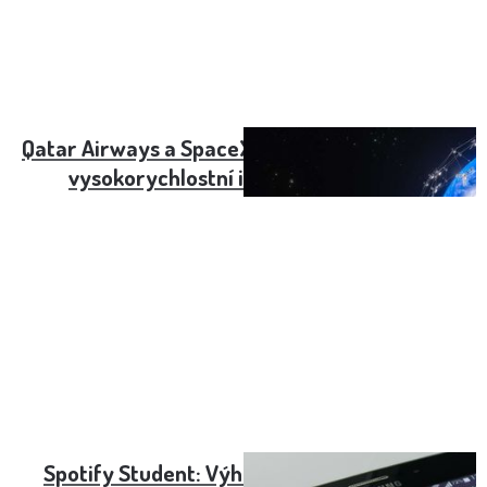
Qatar Airways a SpaceX: Spojení, které přináší
vysokorychlostní internet do letadel
Spotify Student: Výhody, cena a jak získat