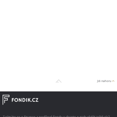
Jdi nahoru
Zajímáte se o finance a podílové fondy a chcete o nich vědět ještě víc?