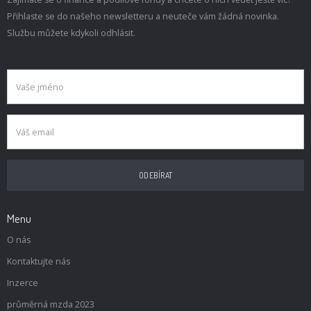
Přihlaste se do našeho newsletteru a neuteče vám žádná novinka.
Službu můžete kdykoli odhlásit.
Menu
O nás
Kontaktujte nás
Inzerce
průměrná mzda 2023