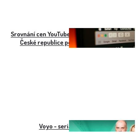
Srovnání cen YouTube Premium: Od 179Kč v
České republice po 25Kč v Argentině
Voyo - seriál Ordinace