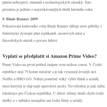
plném nebezpečí, mutantů a technologických zázraků. Tato
premiéra je jedním z nejočekávanějších titulů letošního roku.
9. Blade Runner 2099
Pokračování kultovního světa Blade Runner slibuje nové příběhy z
futuristické dystopie plné replikantů, neonových měst a
filozofických otázek o povaze lidství.
Vyplatí se předplatit si Amazon Prime Video?
Prime Video na první pohled zaujme svou nízkou cenou. V České
republice stojí 79 korun měsíčně a je tak výrazněji levnější než
Netflix a HBO GO. Nabízí poměrně velký výběr filmů a seriálů,
mezi kterými se dají najít opravdové pecky. Nevýhodou je pak slabá
lokalizace pro Českou republiku. U drtivé většiny titulů chybí české
titulky a v nabídce nenajdete ani české filmy a seriály.