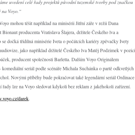
stáme uvedení celé řady projektů původní tuzemské tvorby pod značkou
ě na Voyo.“
oyo mohou těšit například na minisérii Jitřní záře v režii Dana
 Bionaut producenta Vratislava Šlajera, držitele Českého lva a
 dočká třídílná minisérie Iveta o počátcích kariéry zpěvačky Ivety
 audiovize, jako například držitelé Českého lva Matěj Podzimek v pozic
ček, producent společnosti Barletta. Dalším Voyo Originálem
– komediální seriál podle scénáře Michala Suchánka o partě odkvetlých
vrchol. Novými příběhy bude pokračovat také legendární seriál Ordinace
í řady lze na Voyo sledovat kdykoli bez reklam z jakéhokoli zařízení.
voyo.cz/darek
.