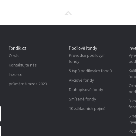
Fondik.cz
Podílové fondy
Inv
Průvodce podílovými
Výh
O nás
fondy
pod
Kontaktujte nás
Koli
5 typů podílových fondů
Inzerce
fon
Akciové fondy
průměrná mzda 2023
Och
Dluhopisové fondy
pod
Smíšené fondy
3 kr
fon
10 základních pojmů
5 ne
inv
Podí