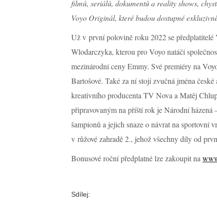
filmů, seriálů, dokumentů a reality shows, chy
Voyo Originál, které budou dostupné exkluzivn
Už v první polovině roku 2022 se předplatitelé V
Wlodarczyka, kterou pro Voyo natáčí společnost
mezinárodní ceny Emmy. Své premiéry na Voyo se
Bartošové. Také za ní stojí zvučná jména české
kreativního producenta TV Nova a Matěj Chlupá
připravovaným na příští rok je Národní házená 
šampionů a jejich snaze o návrat na sportovní 
v růžové zahradě 2., jehož všechny díly od prvn
Bonusové roční předplatné lze zakoupit na
www.
Sdílej: