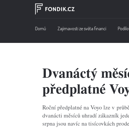
Domů
Zajímavosti ze světa financí
Podílo
Dvanáctý měsí
předplatné Vo
Roční předplatné na Voyo lze v průb
dvanácti měsíců uhradí zákazník jed
srpna jsou navíc na tisícovkách pro