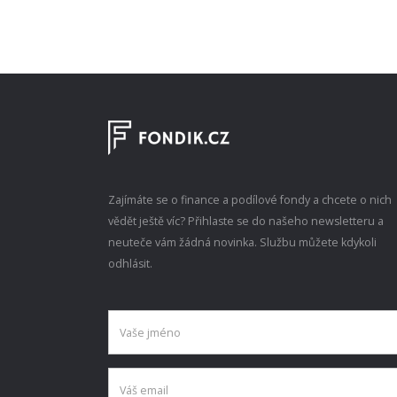
Zajímáte se o finance a podílové fondy a chcete o nich
vědět ještě víc? Přihlaste se do našeho newsletteru a
neuteče vám žádná novinka. Službu můžete kdykoli
odhlásit.