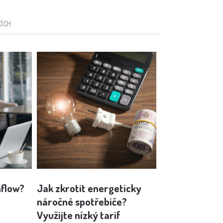
CÍCH
hflow?
Jak zkrotit energeticky
Behaviorální
náročné spotřebiče?
hraní v kasinu
Využijte nízký tarif
pro správu p