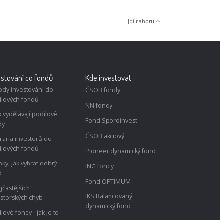
Jdi nahoru
estování do fondů
Kde investovat
ody investování do
ČSOB fondy
ílových fondů
NN fondy
k vydělávají podílové
Fond Sporoinvest
dy
ČSOB akciový
rana investorů do
ílových fondů
Pioneer dynamický fond
oky, jak vybrat dobrý
ING fondy
d
Fond OPTIMUM
jčastějších
IKS Balancovaný
estorských chyb
dynamický fond
lové fondy - jak je to