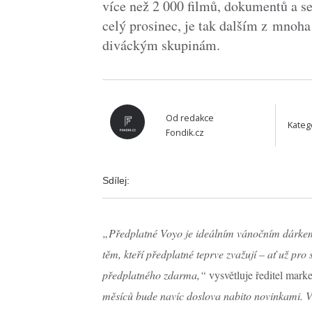
více než 2 000 filmů, dokumentů a se
celý prosinec, je tak dalším z mnoha
diváckým skupinám.
Od
redakce
Kateg
Fondik.cz
Sdílej:
„Předplatné Voyo je ideálním vánočním dárkem,
těm, kteří předplatné teprve zvažují – ať už pro
předplatného zdarma,“
vysvětluje ředitel ma
měsíců bude navíc doslova nabito novinkami. Ve