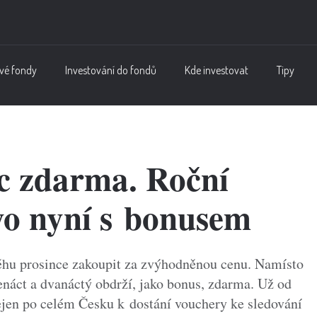
vé fondy
Investování do fondů
Kde investovat
Tipy
c zdarma. Roční
yo nyní s bonusem
ěhu prosince zakoupit za zvýhodněnou cenu. Namísto
enáct a dvanáctý obdrží, jako bonus, zdarma. Už od
dejen po celém Česku k dostání vouchery ke sledování