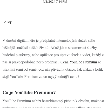
11/3/2024 7:14 PM
Sdílej:
V dnešní digitální éře je předplatné internetových služeb stále
běžnější součástí našich životů. Ať už jde o streamovací služby,
hudební platformy, nebo aplikace pro úpravu fotek a videí, každý z
nás si pravděpodobně něco předplácí.
Cena Youtube Premium
se
však liší zemi od země, což nás přivádí k otázce: Jak získat a kolik
stojí YouTube Premium za co nejvýhodnější cenu?
Co je YouTube Premium?
YouTube Premium nabízí bezreklamový přístup k obsahu, možnost
přehrávání videí na pozadí a stahování videí pro offline sledování.