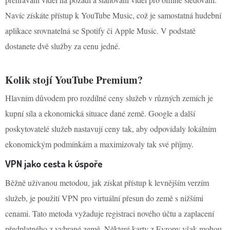
Navíc získáte přístup k YouTube Music, což je samostatná hudební
aplikace srovnatelná se Spotify či Apple Music. V podstatě
dostanete dvě služby za cenu jedné.
Kolik stojí YouTube Premium?
Hlavním důvodem pro rozdílné ceny služeb v různých zemích je
kupní síla a ekonomická situace dané země. Google a další
poskytovatelé služeb nastavují ceny tak, aby odpovídaly lokálním
ekonomickým podmínkám a maximizovaly tak své příjmy.
VPN jako cesta k úspoře
Běžně užívanou metodou, jak získat přístup k levnějším verzím
služeb, je použití VPN pro virtuální přesun do země s nižšími
cenami. Tato metoda vyžaduje registraci nového účtu a zaplacení
předplatného z vybrané země. Některé karty z Evropy však mohou