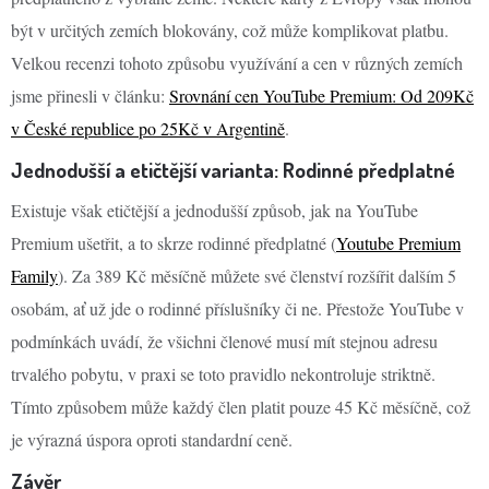
být v určitých zemích blokovány, což může komplikovat platbu.
Velkou recenzi tohoto způsobu využívání a cen v různých zemích
jsme přinesli v článku:
Srovnání cen YouTube Premium: Od 209Kč
v České republice po 25Kč v Argentině
.
Jednodušší a etičtější varianta: Rodinné předplatné
Existuje však etičtější a jednodušší způsob, jak na YouTube
Premium ušetřit, a to skrze rodinné předplatné (
Youtube Premium
Family
). Za 389 Kč měsíčně můžete své členství rozšířit dalším 5
osobám, ať už jde o rodinné příslušníky či ne. Přestože YouTube v
podmínkách uvádí, že všichni členové musí mít stejnou adresu
trvalého pobytu, v praxi se toto pravidlo nekontroluje striktně.
Tímto způsobem může každý člen platit pouze 45 Kč měsíčně, což
je výrazná úspora oproti standardní ceně.
Závěr