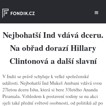
Nejbohatší Ind vdává dceru.
Na obřad dorazí Hillary
Clintonová a další slavní
V Indii se právě schyluje k velké společenské
události. Nejbohatší Ind Mukeš Ambani vdává svou
27letou dceru Ishu, která si bere 33letého Ananda
Piramala. Vzhledem k postavení rodiny se na akci
sjeli také přední světové osobnosti, od politiků až po