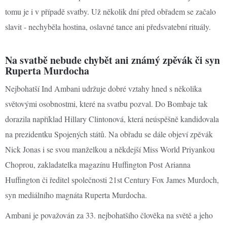
tomu je i v případě svatby. Už několik dní před obřadem se začalo
slavit - nechyběla hostina, oslavné tance ani předsvatební rituály.
Na svatbě nebude chybět ani známý zpěvák či syn
Ruperta Murdocha
Nejbohatší Ind Ambani udržuje dobré vztahy hned s několika
světovými osobnostmi, které na svatbu pozval. Do Bombaje tak
dorazila například Hillary Clintonová, která neúspěšně kandidovala
na prezidentku Spojených států. Na obřadu se dále objeví zpěvák
Nick Jonas i se svou manželkou a někdejší Miss World Priyankou
Choprou, zakladatelka magazínu Huffington Post Arianna
Huffington či ředitel společnosti 21st Century Fox James Murdoch,
syn mediálního magnáta Ruperta Murdocha.
Ambani je považován za 33. nejbohatšího člověka na světě a jeho