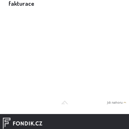
fakturace
spo
Jdi nahoru