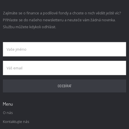
Zajímáte se o finance a podílové fondy a chcete o nich vědět ještě víc?
Přihlaste se do našeho newsletteru a neuteče vám žádná novinka.
Službu můžete kdykoli odhlásit.
Menu
O nás
Kontaktujte nás