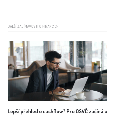
DALŠÍ ZAJÍMAVOSTI O FINANCÍCH
Lepší přehled o cashflow? Pro OSVČ začíná u
Jak