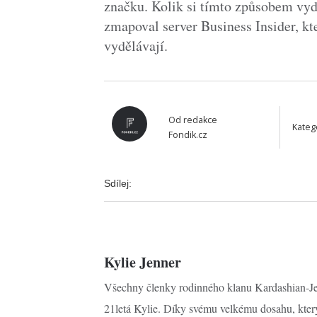
značku. Kolik si tímto způsobem vydě
zmapoval server Business Insider, kte
vydělávají.
Od
redakce
Kateg
Fondik.cz
Sdílej:
Kylie Jenner
Všechny členky rodinného klanu Kardashian-Jen
21letá Kylie. Díky svému velkému dosahu, který 