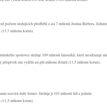
i už počtem sledujících předběhl o asi 7 milionů Justina Biebera. Jedním
ů (13,7 milionu korun).
entinského sportovce sleduje 109 milionů fanoušků, které neodrazuje an
ný příspěvek mu vydělá asi půl milionu dolarů (11,5 milionu korun).
amu uzavírá další Jenner. Sleduje ji 103 milionů lidí a jedním
ů (11,5 milionu korun).