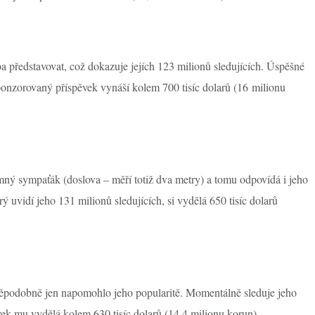
 představovat, což dokazuje jejích 123 milionů sledujících. Úspěšné
onzorovaný příspěvek vynáší kolem 700 tisíc dolarů (16 milionu
ný sympaťák (doslova – měří totiž dva metry) a tomu odpovídá i jeho
 uvidí jeho 131 milionů sledujících, si vydělá 650 tisíc dolarů
vděpodobně jen napomohlo jeho popularitě. Momentálně sleduje jeho
vek mu vydělá kolem 630 tisíc dolarů (14,4 milionu korun).