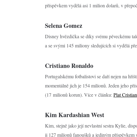
příspěvkem vydělá asi 1 milion dolarů, v přepo
Selena Gomez
Disney hvězdička se díky svému pěveckému tal
a se svými 145 miliony sledujících si vydělá př
Cristiano Ronaldo
Portugalskému fotbalistovi se daří nejen na hřišti
momentálně jich je 154 milionů. Jeden jeho př
(17 milionů korun). Více v článku:
Plat Cristia
Kim Kardashian West
Kim, stejně jako její nevlastní sestra Kylie, d
ji 127 milionů fanoušků a jediným příspěvkem si