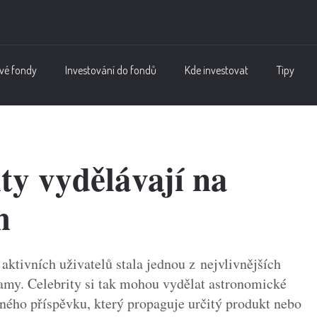
vé fondy
Investování do fondů
Kde investovat
Tipy
ity vydělávají na
h
 aktivních uživatelů stala jednou z nejvlivnějších
lamy. Celebrity si tak mohou vydělat astronomické
ného příspěvku, který propaguje určitý produkt nebo