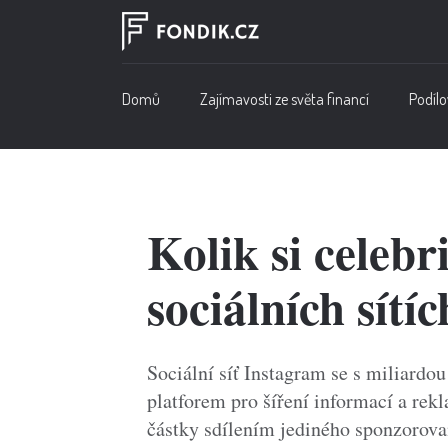
Domů
Zajímavosti ze světa financí
Podílo
Kolik si celebr
sociálních sítíc
Sociální síť Instagram se s miliardou
platforem pro šíření informací a rek
částky sdílením jediného sponzorova