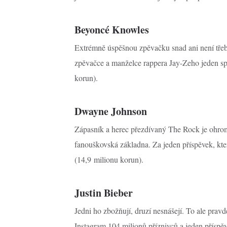
Beyoncé Knowles
Extrémně úspěšnou zpěvačku snad ani není třeba
zpěvačce a manželce rappera Jay-Zeho jeden sp
korun).
Dwayne Johnson
Zápasník a herec přezdívaný The Rock je ohrom
fanouškovská základna. Za jeden příspěvek, který
(14,9 milionu korun).
Justin Bieber
Jedni ho zbožňují, druzí nesnášejí. To ale pra
Instagram 104 milionů příznivců a jeden příspě