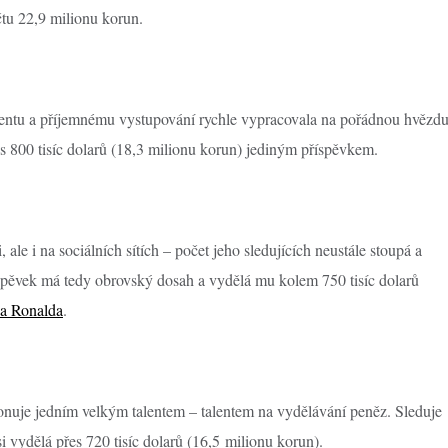
čtu 22,9 milionu korun.
entu a příjemnému vystupování rychle vypracovala na pořádnou hvězd
es 800 tisíc dolarů (18,3 milionu korun) jediným příspěvkem.
, ale i na sociálních sítích – počet jeho sledujících neustále stoupá a
íspěvek má tedy obrovský dosah a vydělá mu kolem 750 tisíc dolarů
na Ronalda
.
isponuje jedním velkým talentem – talentem na vydělávání peněz. Sleduje
 vydělá přes 720 tisíc dolarů (16,5 milionu korun).