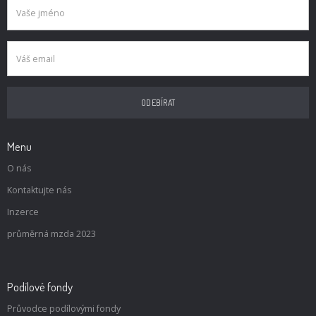
Menu
O nás
Kontaktujte nás
Inzerce
průměrná mzda 2023
Podílové fondy
Průvodce podílovými fondy