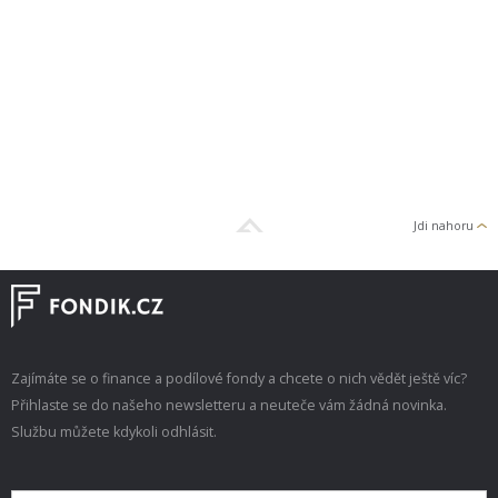
Jdi nahoru
Zajímáte se o finance a podílové fondy a chcete o nich vědět ještě víc?
Přihlaste se do našeho newsletteru a neuteče vám žádná novinka.
Službu můžete kdykoli odhlásit.