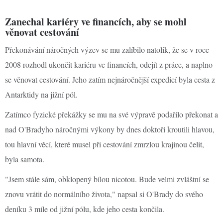
Zanechal kariéry ve financích, aby se mohl
věnovat cestování
Překonávání náročných výzev se mu zalíbilo natolik, že se v roce
2008 rozhodl ukončit kariéru ve financích, odejít z práce, a naplno
se věnovat cestování. Jeho zatím nejnáročnější expedicí byla cesta z
Antarktidy na jižní pól.
Zatímco fyzické překážky se mu na své výpravě podařilo překonat a
nad O'Bradyho náročnými výkony by dnes doktoři kroutili hlavou,
tou hlavní věcí, které musel při cestování zmrzlou krajinou čelit,
byla samota.
"Jsem stále sám, obklopený bílou nicotou. Bude velmi zvláštní se
znovu vrátit do normálního života," napsal si O'Brady do svého
deníku 3 míle od jižní pólu, kde jeho cesta končila.