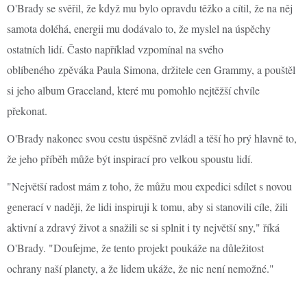
O'Brady se svěřil, že když mu bylo opravdu těžko a cítil, že na něj
samota doléhá, energii mu dodávalo to, že myslel na úspěchy
ostatních lidí. Často například vzpomínal na svého
oblíbeného zpěváka Paula Simona, držitele cen Grammy, a pouštěl
si jeho album Graceland, které mu pomohlo nejtěžší chvíle
překonat.
O'Brady nakonec svou cestu úspěšně zvládl a těší ho prý hlavně to,
že jeho příběh může být inspirací pro velkou spoustu lidí.
"Největší radost mám z toho, že můžu mou expedici sdílet s novou
generací v naději, že lidi inspiruji k tomu, aby si stanovili cíle, žili
aktivní a zdravý život a snažili se si splnit i ty největší sny," říká
O'Brady. "Doufejme, že tento projekt poukáže na důležitost
ochrany naší planety, a že lidem ukáže, že nic není nemožné."