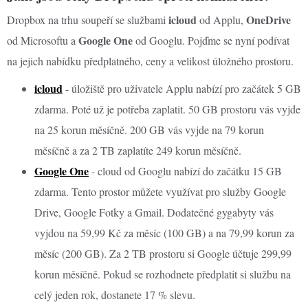
icloud
OneDrive
Dropbox na trhu soupeří se službami
od Applu,
Google One
od Microsoftu a
od Googlu. Pojďme se nyní podívat
na jejich nabídku předplatného, ceny a velikost úložného prostoru.
icloud
- úložiště pro uživatele Applu nabízí pro začátek 5 GB
zdarma. Poté už je potřeba zaplatit. 50 GB prostoru vás vyjde
na 25 korun měsíčně. 200 GB vás vyjde na 79 korun
měsíčně a za 2 TB zaplatíte 249 korun měsíčně.
Google One
- cloud od Googlu nabízí do začátku 15 GB
zdarma. Tento prostor můžete využívat pro služby Google
Drive, Google Fotky a Gmail. Dodatečné gygabyty vás
vyjdou na 59,99 Kč za měsíc (100 GB) a na 79,99 korun za
měsíc (200 GB). Za 2 TB prostoru si Google účtuje 299,99
korun měsíčně. Pokud se rozhodnete předplatit si službu na
celý jeden rok, dostanete 17 % slevu.