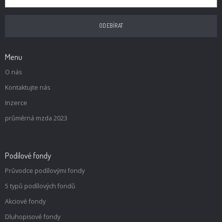
Menu
O nás
Kontaktujte nás
Inzerce
průměrná mzda 2023
Podílové fondy
Průvodce podílovými fondy
5 typů podílových fondů
Akciové fondy
Dluhopisové fondy