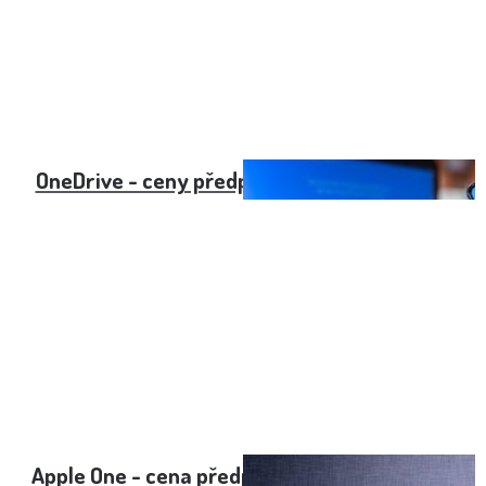
OneDrive - ceny předplatného pro rok 2022
Apple One - cena předplatného pro rok 2025