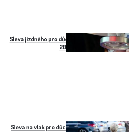
Sleva jízdného pro důchodce v Pražské MHD
2024
Sleva na vlak pro důchodce nad 65 (70) let