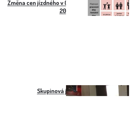
Změna cen jízdného v Olomoucké MHD od září
2023
Skupinová jízdenka ČD