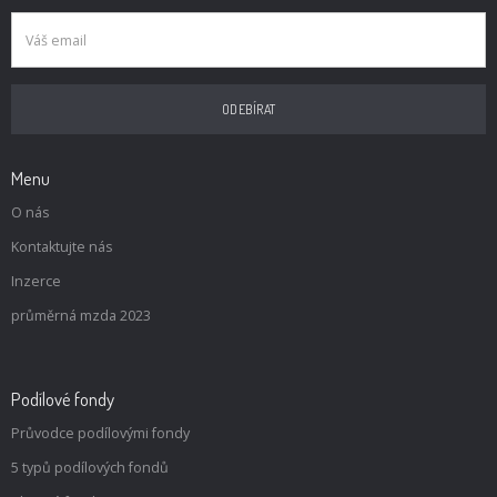
Menu
O nás
Kontaktujte nás
Inzerce
průměrná mzda 2023
Podílové fondy
Průvodce podílovými fondy
5 typů podílových fondů