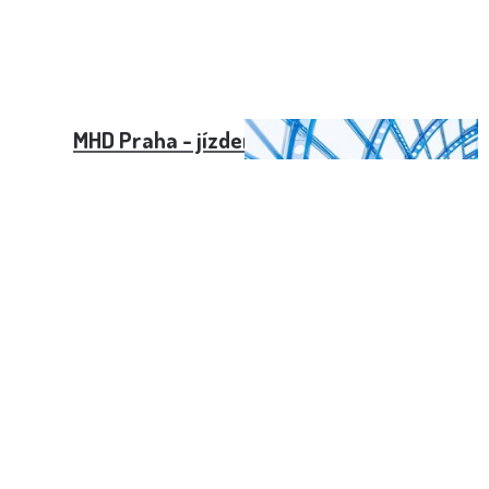
MHD Praha - jízdenky, jízdné a lístky