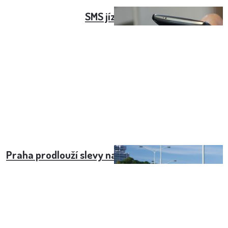
SMS jízdenky
Praha prodlouží slevy na MHD pro sociálně slabší