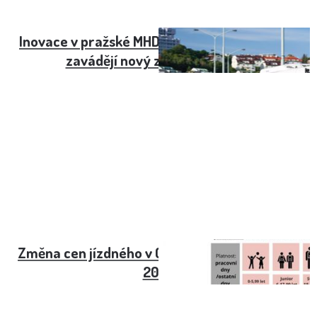
Inovace v pražské MHD: Příměstské autobusy
zavádějí nový způsob nástupu
Změna cen jízdného v Olomoucké MHD od září
2023