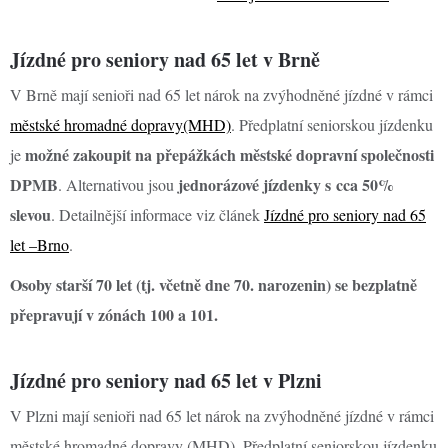
Jízdné pro seniory nad 65 let v Brně
V Brně mají senioři nad 65 let nárok na zvýhodněné jízdné v rámci
městské hromadné dopravy(MHD)
. Předplatní seniorskou jízdenku
možné zakoupit na přepážkách městské dopravní společnosti
je
DPMB
jednorázové jízdenky s cca 50%
. Alternativou jsou
slevou
. Detailnější informace viz článek
Jízdné pro seniory nad 65
let –Brno
.
Osoby starší 70 let (tj. včetně dne 70. narozenin) se bezplatně
přepravují v zónách 100 a 101.
Jízdné pro seniory nad 65 let v Plzni
V Plzni mají senioři nad 65 let nárok na zvýhodněné jízdné v rámci
městské hromadné dopravy (MHD). Předplatní seniorskou jízdenku