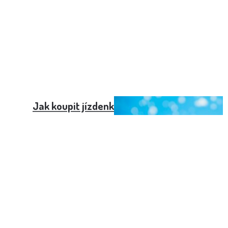
Jak koupit jízdenku na vlak přes SMS